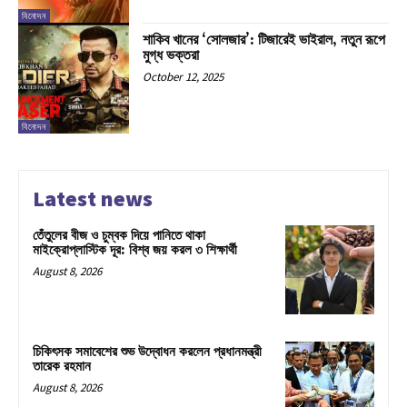
বিনোদন
শাকিব খানের ‘সোলজার’: টিজারেই ভাইরাল, নতুন রূপে
মুগ্ধ ভক্তরা
October 12, 2025
বিনোদন
Latest news
তেঁতুলের বীজ ও চুম্বক দিয়ে পানিতে থাকা
মাইক্রোপ্লাস্টিক দূর: বিশ্ব জয় করল ৩ শিক্ষার্থী
August 8, 2026
চিকিৎসক সমাবেশের শুভ উদ্বোধন করলেন প্রধানমন্ত্রী
তারেক রহমান
August 8, 2026