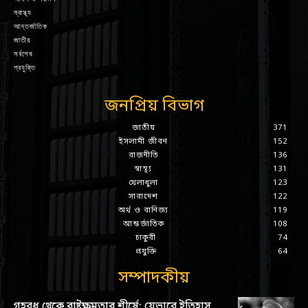
স্বাস্থ্য
আন্তর্জাতিক
জাতীয়
সর্বশেষ
প্রযুক্তি
জনপ্রিয় বিভাগ
জাতীয়
371
ইসলামী জীবন
152
রাজনীতি
136
স্বাস্থ্য
131
খেলাধুলা
123
সারাদেশ
122
অর্থ ও বানিজ্য
119
আন্তর্জাতিক
108
চাকুরী
74
প্রযুক্তি
64
সম্পাদকীয়
গৃহবধূ থেকে রাষ্ট্রক্ষমতার শীর্ষে: যেভাবে ইতিহাস