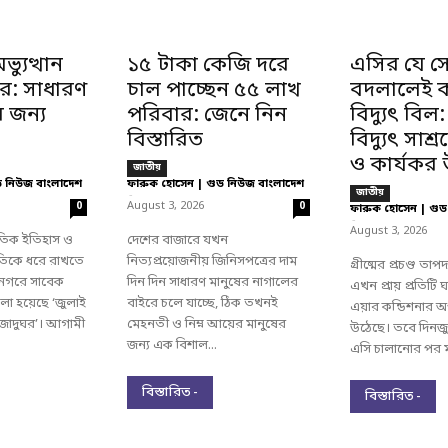
্যুত্থান
১৫ টাকা কেজি দরে
এসির যে স
ঘর: সাধারণ
চাল পাচ্ছেন ৫৫ লাখ
বদলালেই 
র জন্য
পরিবার: জেনে নিন
বিদ্যুৎ বিল
বিস্তারিত
বিদ্যুৎ সাশ
ও কার্যকর 
জাতীয়
ড নিউজ বাংলাদেশ
ফারুক হোসেন | গুড নিউজ বাংলাদেশ
জাতীয়
-
August 3, 2026
0
0
ফারুক হোসেন | গুড
-
August 3, 2026
রতিক ইতিহাস ও
দেশের বাজারে যখন
মৃতিকে ধরে রাখতে
নিত্যপ্রয়োজনীয় জিনিসপত্রের দাম
গ্রীষ্মের প্রচণ্ড তাপদ
 নগরে সাবেক
দিন দিন সাধারণ মানুষের নাগালের
এখন প্রায় প্রতিটি
া হয়েছে ‘জুলাই
বাইরে চলে যাচ্ছে, ঠিক তখনই
এয়ার কন্ডিশনার অপ
ি জাদুঘর’। আগামী
মেহনতী ও নিম্ন আয়ের মানুষের
উঠেছে। তবে দিনজুড়
জন্য এক বিশাল...
এসি চালানোর পর ম
বিস্তারিত -
বিস্তারিত -