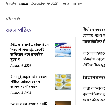
December 19, 2025
রিপোর্টার-
admin
0
220
ছবিঃ সংগ্রহীত
বহুল পঠিত
দীর্ঘ
১৭ বছরের
ফেরার পথে। দল
আন্তর্জাতিক
ইউএস-বাংলা এয়ারলাইন্সে
নিয়োগ বিজ্ঞপ্তি: সেফটি
তারেক রহমানে
অফিসার পদে চাকরির
বিএনপি নেতৃত্
সুযোগ
ঐতিহাসিক মুহূ
August 6, 2026
টানা দুই সপ্তাহ ডিম খেলে
বিমানবন্দর
শরীরে আসবে যেসব
অবিশ্বাস্য পরিবর্তন
তারা বাংলাদ
August 6, 2026
বৃহস্পতিবার 
সঙ্গে বৈঠক ক
তওবা কবুল হওয়ার ১০টি