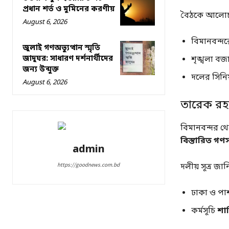
প্রধান শর্ত ও মুমিনের করণীয়
বৈঠকে আলোচ
August 6, 2026
বিমানবন্দ
জুলাই গণঅভ্যুত্থান স্মৃতি
জাদুঘর: সাধারণ দর্শনার্থীদের
শৃঙ্খলা বজা
জন্য উন্মুক্ত
দলের সিনিয
August 6, 2026
তারেক রহমা
বিমানবন্দর থ
বিস্তারিত গণস
admin
https://goodnews.com.bd
দলীয় সূত্র জান
ঢাকা ও পার্
কর্মসূচি
শান