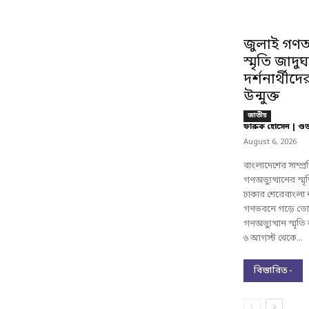
জুলাই গণঅভ
স্মৃতি জাদু
দর্শনার্থীদে
উন্মুক্ত
জাতীয়
ফারুক হোসেন | গু
-
August 6, 2026
বাংলাদেশের সাম্প্
গণঅভ্যুত্থানের স্
ঢাকার শেরেবাংলা
গণভবনে গড়ে তোল
গণঅভ্যুত্থান স্মৃত
৬ আগস্ট থেকে...
বিস্তারিত -