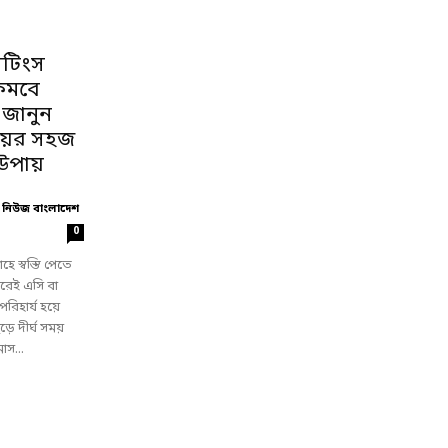
েটিংস
কমবে
: জানুন
্রয়ের সহজ
উপায়
 নিউজ বাংলাদেশ
0
াহে স্বস্তি পেতে
 ঘরেই এসি বা
রিহার্য হয়ে
ে দীর্ঘ সময়
াস...