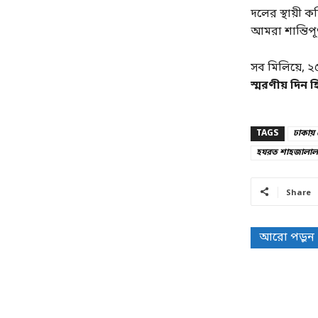
দলের স্থায়ী ক
আমরা শান্তিপ
সব মিলিয়ে, 
স্মরণীয় দিন
TAGS
ঢাকায়
হযরত শাহজালাল 
Share
আরো পড়ুন