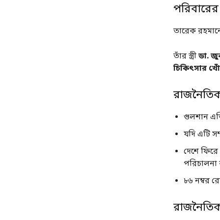
পরিবারের 
তারেক রহমানের
তাঁর স্ত্রী
ডা. জ
চিকিৎসার খো
রাজনৈতিক ক
গুলশান এভ
যদি এটি সম্
দেশে ফিরে
পরিচালনা
৮৬ নম্বর র
রাজনৈতিক 