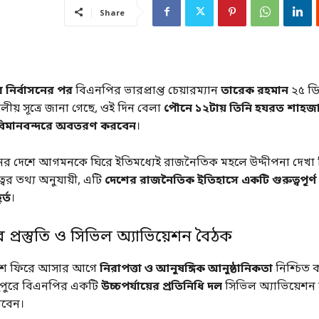
Share
 নির্বাসনের পর
বিএনপির ভারপ্রাপ্ত চেয়ারম্যান
তারেক রহমান
২৫ ডিস
ীয় সূত্রে জানা গেছে, ওই দিন বেলা
পৌনে ১২টায় তিনি হযরত শাহজ
 বিমানবন্দরে অবতরণ করবেন
।
র দেশে আগমনকে ঘিরে ইতিমধ্যেই রাজনৈতিক মহলে উদ্দীপনা দেখা দ
বের তথ্য অনুযায়ী, এটি
দেশের রাজনৈতিক ইতিহাসে একটি গুরুত্বপূর্ণ
র্ত
।
 প্রস্তুতি ও সিভিল অ্যাভিয়েশন বৈঠক
েশে ফিরে আসার আগে
নিরাপত্তা ও আনুষঙ্গিক আনুষ্ঠানিকতা
নিশ্চিত 
দুপুরে বিএনপির একটি
উচ্চপর্যায়ের প্রতিনিধি দল
সিভিল অ্যাভিয়েশন ক
রবেন।