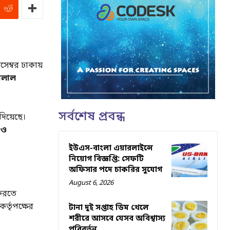
েম্বর ঢাকায়
ালাল
সর্বশেষ প্রবন্ধ
িয়েছে।
 ও
ইউএস-বাংলা এয়ারলাইন্সে
নিয়োগ বিজ্ঞপ্তি: সেফটি
অফিসার পদে চাকরির সুযোগ
August 6, 2026
করতে
র্তৃপক্ষের
টানা দুই সপ্তাহ ডিম খেলে
শরীরে আসবে যেসব অবিশ্বাস্য
পরিবর্তন