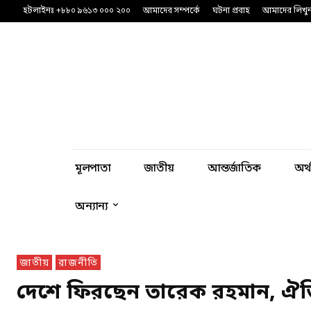
হটলাইনঃ +৮৮০ ৯৬১৩ ০০০ ২০০
আমাদের সম্পর্কে
ঘটনা প্রবাহ
আমাদের লিখু
মূলপাতা
জাতীয়
আন্তর্জাতিক
অর্
অন্যান্য
জাতীয়
রাজনীতি
দেশে ফিরছেন তারেক রহমান, ঐতিহ