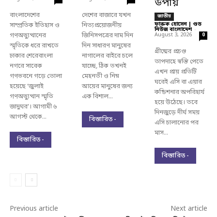
উপায়
বাংলাদেশের
দেশের বাজারে যখন
জাতীয়
ফারুক হোসেন | গুড
সাম্প্রতিক ইতিহাস ও
নিত্যপ্রয়োজনীয়
নিউজ বাংলাদেশ
-
গণঅভ্যুত্থানের
জিনিসপত্রের দাম দিন
August 3, 2026
0
স্মৃতিকে ধরে রাখতে
দিন সাধারণ মানুষের
গ্রীষ্মের প্রচণ্ড
ঢাকার শেরেবাংলা
নাগালের বাইরে চলে
তাপদাহে স্বস্তি পেতে
নগরে সাবেক
যাচ্ছে, ঠিক তখনই
এখন প্রায় প্রতিটি
গণভবনে গড়ে তোলা
মেহনতী ও নিম্ন
ঘরেই এসি বা এয়ার
হয়েছে ‘জুলাই
আয়ের মানুষের জন্য
কন্ডিশনার অপরিহার্য
গণঅভ্যুত্থান স্মৃতি
এক বিশাল...
হয়ে উঠেছে। তবে
জাদুঘর’। আগামী ৬
দিনজুড়ে দীর্ঘ সময়
আগস্ট থেকে...
বিস্তারিত -
এসি চালানোর পর
মাস...
বিস্তারিত -
বিস্তারিত -
Previous article
Next article