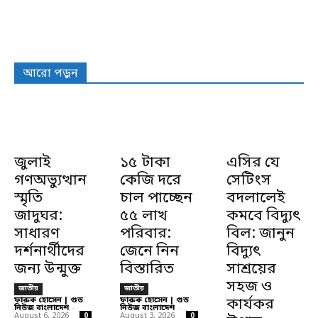
আরো পড়ুন
জুলাই
১৫ টাকা
এসির যে
গণঅভ্যুত্থান
কেজি দরে
সেটিংস
স্মৃতি
চাল পাচ্ছেন
বদলালেই
জাদুঘর:
৫৫ লাখ
কমবে বিদ্যুৎ
সাধারণ
পরিবার:
বিল: জানুন
দর্শনার্থীদের
জেনে নিন
বিদ্যুৎ
জন্য উন্মুক্ত
বিস্তারিত
সাশ্রয়ের
সহজ ও
জাতীয়
জাতীয়
ফারুক হোসেন | গুড
ফারুক হোসেন | গুড
কার্যকর
নিউজ বাংলাদেশ
-
নিউজ বাংলাদেশ
-
August 6, 2026
August 3, 2026
0
0