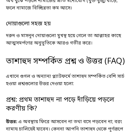
অর্থ বুঝে পড়লে নামাজের প্রতি মনোযোগ (খুশু-খুজু) বাড়ে,
ফলে নামাজে বিচ্ছিন্নতা কম আসে।
দোয়াগুলো সহজ হয়
দরুদ ও মাসনূন দোয়াগুলো মুখস্থ হয়ে গেলে তা আল্লাহর কাছে
আত্মসমর্পণের অনুভূতিকে আরও গভীর করে।
তাশাহুদ সম্পর্কিত প্রশ্ন ও উত্তর (FAQ)
এখানে গুগল ও অন্যান্য প্ল্যাটফর্মে তাশাহুদ সম্পর্কিত বেশি সার্চ
হওয়া প্রশ্নগুলোর উত্তর দেওয়া হলো:
প্রশ্ন: প্রথম তাশাহুদ না পড়ে দাঁড়িয়ে পড়লে
করণীয় কি?
উত্তর:
এ অবস্থায় ফিরে আসবেন না তথা বসে পড়বেন না; বরং
নামায চালিয়েই যাবেন। কেননা আপনি তাশাহুদ থেকে পূর্ণরূপে