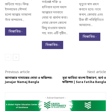
সর্বশ্রেষ্ঠ শক্তি ও
জড়িয়ে পড়ে। কিন্তু
মৃত্যুর স্বাদ গ্রহণ
হাতিয়ার হলো মহান
ইসলামের সৌন্দর্য
করতে হবে। তবে
আল্লাহর দরবারে
হলো আল্লাহ তাআলা
কখন, কোথায় এবং
দোয়া বা প্রার্থনা করা।
তাঁর বান্দাদের...
ঠিক কী পরিস্থিতিতে
দোয়া কেবল কোনো
আমাদের...
কিছু চাওয়ার মাধ্যম
বিস্তারিত -
নয়; বরং এটি সৃষ্টির...
বিস্তারিত -
বিস্তারিত -
Previous article
Next article
জানাজার নামাজের দোয়া ও ফজিলত:
সূরা ফাতিহা বাংলা উচ্চারণ, অর্থ ও
Janajar Namaj Bangla
ফজিলত | Sura Fatiha Bangla
- Advertisement -