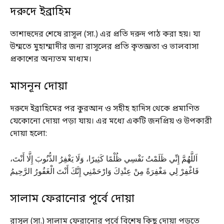
দরুদে ইব্রাহিম
তাশাহুদের শেষে রাসূল (সা.) এর প্রতি দরুদ পাঠ করা হয়। যা
উম্মতে মুহাম্মাদীর জন্য রাসূলের প্রতি কৃতজ্ঞতা ও ভালবাসা
প্রকাশের অন্যতম মাধ্যম।
মাসনূন দোয়া
দরুদে ইব্রাহিমের পর কুরআন ও সহীহ হাদিস থেকে প্রমাণিত
যেকোনো দোয়া পড়া যায়। এর মধ্যে একটি জনপ্রিয় ও উপকারী
দোয়া হলো:
اَللَّهُمَّ إِنِّي ظَلَمْتُ نَفْسِي ظُلْمًا كَثِيرًا، وَلَا يَغْفِرُ الذُّنُوبَ إِلَّا أَنْتَ،
فَاغْفِرْ لِي مَغْفِرَةً مِنْ عِنْدِكَ وَارْحَمْنِي إِنَّكَ أَنْتَ الْغَفُورُ الرَّحِيمُ
সালাম ফেরানোর পূর্বে দোয়া
রাসূল (সা.) সালাম ফেরানোর পূর্বে বিশেষ কিছু দোয়া পড়তে