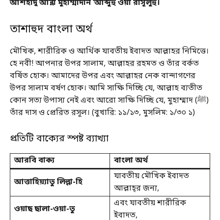
আশহাদু আন্না মুহাম্মাদান ‘আব্দুহু ওয়া রাসূলুহু।
তাশাহুদ বাংলা অর্থ
মৌখিক, শারীরিক ও আর্থিক যাবতীয় ইবাদত আল্লাহর নিমিত্তে।
হে নবী! আপনার উপর সালাম, আল্লাহর রহমত ও তাঁর বর্কত
বর্ষিত হােক। আমাদের উপর এবং আল্লাহর নেক বান্দাগণের
উপর সালাম বর্ষণ হোক। আমি সাক্ষি দিচ্ছি যে, আল্লাহ ব্যতীত
কোন সত্য উপাস্য নেই এবং আরো সাক্ষি দিচ্ছি যে, মুহাম্মাদ (ﷺ)
তাঁর দাস ও প্রেরিত রসূল। (বুখারি: ১১/১৩, মুসলিম: ১/৩০ ১)
প্রতিটি বাক্যের স্পষ্ট ব্যাখ্যা
আরবি বাক্য
বাংলা অর্থ
যাবতীয় মৌখিক ইবাদত
আত্তাহিয়্যাতু লিল্লা-হি
আল্লাহ্‌র জন্য,
এবং যাবতীয় শারীরিক
ওয়াছ ছালা-ওয়া-তু
ইবাদত,