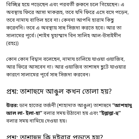
বিচ্ছিন্ন হয়ে পড়েছেন এবং পরবর্তী রুকনে চলে গিয়েছেন। এ
অবস্থায় ফিরে আসা মাকরূহ, তবে যদি ফিরে এসে বসে পড়েন,
তবে নামায বাতিল হবে না। কেননা আপনি হারাম কিছু
করেননি। তবে এ অবস্থায় সাহু সিজদা করতে হবে। আর তা
সালামের পূর্বে। (শাইখ মুহাম্মাদ বিন সালিহ আল-উসাইমীন
(রহঃ))
কোন কোন বিদ্বান বলেছেন, নামায চালিয়ে যাওয়া ওয়াজিব,
আর ফিরে আসবেন না। আর ওয়াজিব তাশাহুদ ছুটে যাওয়ার
কারণে সালামের পূর্বে সাহু সিজদা করবেন।
প্রশ্ন: তাশাহুদে আঙুল কখন তোলা হয়?
উত্তর:
ডান হাতের তর্জনী (শাহাদাত আঙুল) তাশাহুদে
“আশহাদু
আল লা- ইলা-হা”
বলার সময় উঠানো হয় এবং
“ইল্লাল্লা-হু”
বলার সময় নামিয়ে দেওয়া হয়।
প্রশ্ন: তাশাহুদ কি দুইবার পড়তে হয়?