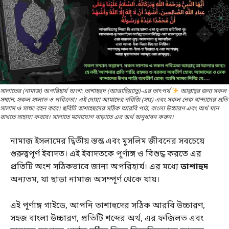
সালাতের (নামাজ) অপরিহার্য অংশ: তাশাহহুদ (আত্তাহিয়্যাতু)-এর তাৎপর্য
আল্লাহ্‌র জন্য সকল
সম্মান, সকল সালাত ও পবিত্রতা। এই দোয়া আমাদের নবিজি (সাঃ) এবং সকল নেক বান্দাদের প্রতি
সালাম ও সাক্ষ্য বহন করে। ছবিটি তাশাহহুদের সঠিক আরবি পাঠ, বাংলা উচ্চারণ এবং অর্থ মনে
রাখতে সাহায্য করবে। সালাতে মনোযোগ বাড়াতে এর অর্থ অনুধাবন করুন।
নামাজ ইসলামের দ্বিতীয় স্তম্ভ এবং মুসলিম জীবনের সবচেয়ে
গুরুত্বপূর্ণ ইবাদত। এই ইবাদতকে পূর্ণাঙ্গ ও বিশুদ্ধ করতে এর
প্রতিটি অংশ সঠিকভাবে জানা অপরিহার্য। এর মধ্যে
তাশাহুদ
অন্যতম, যা ছাড়া নামাজ অসম্পূর্ণ থেকে যায়।
এই পূর্ণাঙ্গ গাইডে, আপনি তাশাহুদের সঠিক আরবি উচ্চারণ,
সহজ বাংলা উচ্চারণ, প্রতিটি শব্দের অর্থ, এর ফজিলত এবং