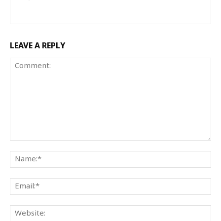
LEAVE A REPLY
Comment:
Na
Ema
We