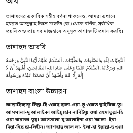
অর্থ
তাশাহুদের একাধিক সহীহ বর্ণনা থাকলেও, আমরা এখানে
হযরত আব্দুল্লাহ ইবনে মাসউদ (রা.) থেকে বর্ণিত, সর্বাধিক
প্রচলিত ও প্রায় সব মাজহাবে অনুসৃত তাশাহুদটি প্রদান করছি।
তাশাহুদ আরবি
اَلتَّحِيَّاتُ لِلّٰهِ وَالصَّلَوَاتُ وَالطَّيِّبَاتُ، اَلسَّلَامُ عَلَيْكَ أَيُّهَا النَّبِيُّ وَرَحْمَةُ
اللهِ وَبَرَكَاتُهُ، اَلسَّلَامُ عَلَيْنَا وَعَلٰى عِبَادِ اللهِ الصَّالِحِينَ، أَشْهَدُ أَنْ لَا
إِلٰهَ إِلَّا اللهُ وَأَشْهَدُ أَنَّ مُحَمَّدًا عَبْدُهُ وَرَسُولُهُ
তাশাহুদ বাংলা উচ্চারণ
আত্তাহিয়্যাতু লিল্লা-হি ওয়াছ ছালা-ওয়া-তু ওয়াত ত্বাইয়িবা-তু।
আসসালা-মু আলাইকা আইয়্যুহান নাবিইয়্যু ওয়া রহমাতুল্লা-হি
ওয়া বারাকা-তুহ্। আসসালা-মু আলাইনা ওয়া ‘আলা- ইবা-
দিল্লা-হিছ ছা-লিহীন। আশহাদু আল লা- ইলা-হা ইল্লাল্লা-হু ওয়া