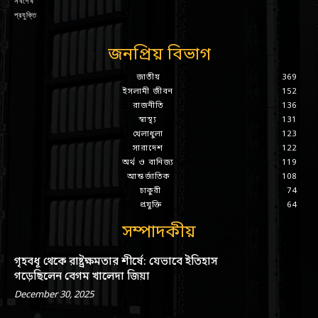
সর্বশেষ
প্রযুক্তি
জনপ্রিয় বিভাগ
জাতীয়
369
ইসলামী জীবন
152
রাজনীতি
136
স্বাস্থ্য
131
খেলাধুলা
123
সারাদেশ
122
অর্থ ও বানিজ্য
119
আন্তর্জাতিক
108
চাকুরী
74
প্রযুক্তি
64
সম্পাদকীয়
গৃহবধূ থেকে রাষ্ট্রক্ষমতার শীর্ষে: যেভাবে ইতিহাস
গড়েছিলেন বেগম খালেদা জিয়া
December 30, 2025