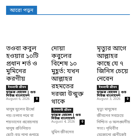
আরো পড়ুন
তওবা কবুল
দোয়া
মৃত্যুর আগে
হওয়ার ১০টি
কবুলের
আল্লাহর
প্রধান শর্ত ও
বিশেষ ১০
কাছে যে ৭
মুমিনের
মুহূর্ত: যখন
জিনিস চেয়ে
করণীয়
আল্লাহর
নেবেন
রহমতের
ইসলামী জীবন
ইসলামী জীবন
ফারুক হোসেন | গুড
দরজা উন্মুক্ত
ফারুক হোসেন | গুড
নিউজ বাংলাদেশ
-
নিউজ বাংলাদেশ
-
August 6, 2026
August 3, 2026
0
0
থাকে
মানুষ ভুলের ঊর্ধ্বে
মৃত্যু মানুষের
ইসলামী জীবন
ফারুক হোসেন | গুড
নয়। চলার পথে বা
জীবনের সবচেয়ে
নিউজ বাংলাদেশ
-
শয়তানের প্ররোচনায়
August 4, 2026
নিশ্চিত ও অলঙ্ঘনীয়
0
মানুষ প্রতিনিয়ত
সত্য। পৃথিবীর
মুমিন জীবনের
ছোট-বড় নানা গুনাহে
যেকোনো প্রাণীকেই