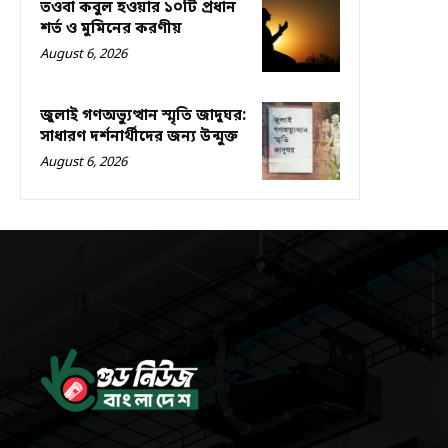
তওবা কবুল হওয়ার ১০টি প্রধান
শর্ত ও মুমিনের করণীয়
August 6, 2026
জুলাই গণঅভ্যুত্থান স্মৃতি জাদুঘর:
সাধারণ দর্শনার্থীদের জন্য উন্মুক্ত
August 6, 2026