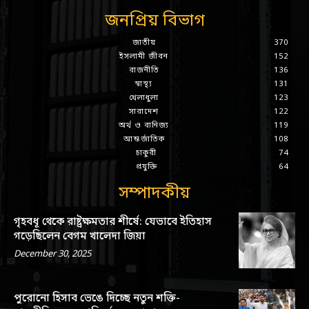
জনপ্রিয় বিভাগ
জাতীয়
370
ইসলামী জীবন
152
রাজনীতি
136
স্বাস্থ্য
131
খেলাধুলা
123
সারাদেশ
122
অর্থ ও বানিজ্য
119
আন্তর্জাতিক
108
চাকুরী
74
প্রযুক্তি
64
সম্পাদকীয়
গৃহবধূ থেকে রাষ্ট্রক্ষমতার শীর্ষে: যেভাবে ইতিহাস
গড়েছিলেন বেগম খালেদা জিয়া
December 30, 2025
পুরোনো হিসাব ভেঙে দিচ্ছে নতুন শক্তি-