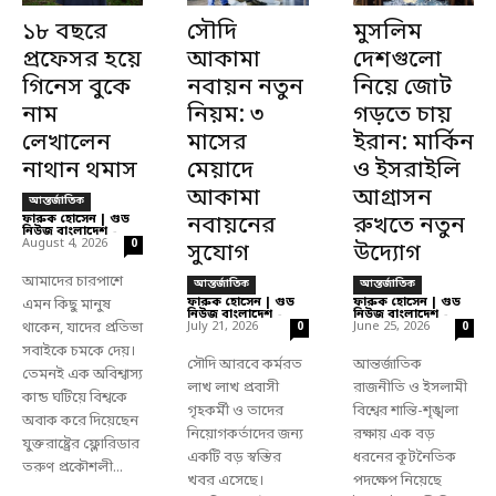
১৮ বছরে
সৌদি
মুসলিম
প্রফেসর হয়ে
আকামা
দেশগুলো
গিনেস বুকে
নবায়ন নতুন
নিয়ে জোট
নাম
নিয়ম: ৩
গড়তে চায়
লেখালেন
মাসের
ইরান: মার্কিন
নাথান থমাস
মেয়াদে
ও ইসরাইলি
আকামা
আগ্রাসন
আন্তর্জাতিক
ফারুক হোসেন | গুড
নবায়নের
রুখতে নতুন
নিউজ বাংলাদেশ
-
August 4, 2026
0
সুযোগ
উদ্যোগ
আমাদের চারপাশে
আন্তর্জাতিক
আন্তর্জাতিক
ফারুক হোসেন | গুড
ফারুক হোসেন | গুড
এমন কিছু মানুষ
নিউজ বাংলাদেশ
-
নিউজ বাংলাদেশ
-
থাকেন, যাদের প্রতিভা
July 21, 2026
June 25, 2026
0
0
সবাইকে চমকে দেয়।
সৌদি আরবে কর্মরত
আন্তর্জাতিক
তেমনই এক অবিশ্বাস্য
লাখ লাখ প্রবাসী
রাজনীতি ও ইসলামী
কান্ড ঘটিয়ে বিশ্বকে
গৃহকর্মী ও তাদের
বিশ্বের শান্তি-শৃঙ্খলা
অবাক করে দিয়েছেন
নিয়োগকর্তাদের জন্য
রক্ষায় এক বড়
যুক্তরাষ্ট্রের ফ্লোরিডার
একটি বড় স্বস্তির
ধরনের কূটনৈতিক
তরুণ প্রকৌশলী...
খবর এসেছে।
পদক্ষেপ নিয়েছে