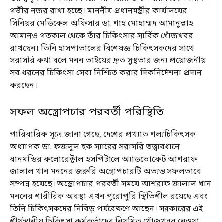
গভীর নজর রাখা হচ্ছে। মাননীয় প্রধানমন্ত্রীর কার্যালয়ের
সিনিয়র মেডিকেল অফিসার ডা. শাহ মোহাম্মদ আমানুল্লাহ
আমানও গতকাল থেকে তাঁর চিকিৎসার সার্বিক খোঁজখবর
রাখছেন। তিনি হাসপাতালের বিশেষজ্ঞ চিকিৎসকদের সাথে
সরাসরি কথা বলে মনন ভাইয়ের দ্রুত সুস্থতার জন্য প্রয়োজনীয়
সব ধরনের চিকিৎসা সেবা নিশ্চিত করার দিকনির্দেশনা প্রদান
করছেন।
সফল অস্ত্রোপচার পরবর্তী পরিস্থিতি
পারিবারিক সূত্রে জানা গেছে, দেশের প্রখ্যাত শল্যচিকিৎসক
অধ্যাপক ডা. ফজলুল হক স্যারের সরাসরি তত্ত্বাবধানে
ধানমন্ডির কলোরেক্টাল হসপিটালে অ্যাডভোকেট আশরাফ
জালাল খান মননের জরুরি অস্ত্রোপচারটি অত্যন্ত সফলভাবে
সম্পন্ন হয়েছে। অস্ত্রোপচার পরবর্তী সময়ে আশরাফ জালাল খান
মননের শারীরিক অবস্থা এখন পুরোপুরি স্থিতিশীল রয়েছে এবং
তিনি চিকিৎসকদের নিবিড় পর্যবেক্ষণে আছেন। সরকারের এই
শীর্ষস্থানীয় চিকিৎসা কর্মকর্তাদের নিয়মিত খোঁজখবর নেওয়া