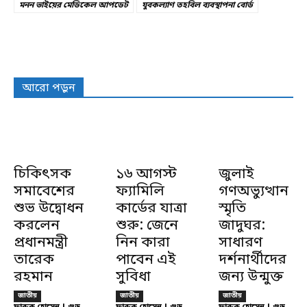
মনন ভাইয়ের মেডিকেল আপডেট
যুবকল্যাণ তহবিল ব্যবস্থাপনা বোর্ড
আরো পড়ুন
চিকিৎসক
১৬ আগস্ট
জুলাই
সমাবেশের
ফ্যামিলি
গণঅভ্যুত্থান
শুভ উদ্বোধন
কার্ডের যাত্রা
স্মৃতি
করলেন
শুরু: জেনে
জাদুঘর:
প্রধানমন্ত্রী
নিন কারা
সাধারণ
তারেক
পাবেন এই
দর্শনার্থীদের
রহমান
সুবিধা
জন্য উন্মুক্ত
জাতীয়
জাতীয়
জাতীয়