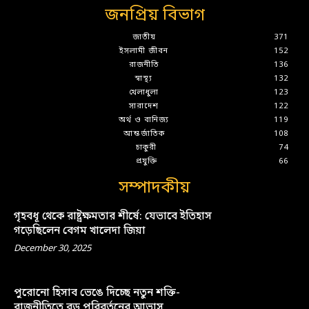
জনপ্রিয় বিভাগ
জাতীয়
371
ইসলামী জীবন
152
রাজনীতি
136
স্বাস্থ্য
132
খেলাধুলা
123
সারাদেশ
122
অর্থ ও বানিজ্য
119
আন্তর্জাতিক
108
চাকুরী
74
প্রযুক্তি
66
সম্পাদকীয়
গৃহবধূ থেকে রাষ্ট্রক্ষমতার শীর্ষে: যেভাবে ইতিহাস
গড়েছিলেন বেগম খালেদা জিয়া
December 30, 2025
পুরোনো হিসাব ভেঙে দিচ্ছে নতুন শক্তি-
রাজনীতিতে বড় পরিবর্তনের আভাস