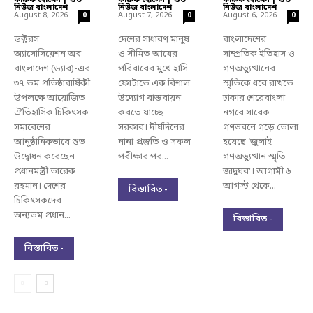
ফারুক হোসেন | গুড
ফারুক হোসেন | গুড
ফারুক হোসেন | গুড
নিউজ বাংলাদেশ
-
নিউজ বাংলাদেশ
-
নিউজ বাংলাদেশ
-
August 8, 2026
August 7, 2026
August 6, 2026
0
0
0
ডক্টরস
দেশের সাধারণ মানুষ
বাংলাদেশের
অ্যাসোসিয়েশন অব
ও সীমিত আয়ের
সাম্প্রতিক ইতিহাস ও
বাংলাদেশ (ড্যাব)-এর
পরিবারের মুখে হাসি
গণঅভ্যুত্থানের
৩৭ তম প্রতিষ্ঠাবার্ষিকী
ফোটাতে এক বিশাল
স্মৃতিকে ধরে রাখতে
উপলক্ষে আয়োজিত
উদ্যোগ বাস্তবায়ন
ঢাকার শেরেবাংলা
ঐতিহাসিক চিকিৎসক
করতে যাচ্ছে
নগরে সাবেক
সমাবেশের
সরকার। দীর্ঘদিনের
গণভবনে গড়ে তোলা
আনুষ্ঠানিকভাবে শুভ
নানা প্রস্তুতি ও সফল
হয়েছে ‘জুলাই
উদ্বোধন করেছেন
পরীক্ষার পর...
গণঅভ্যুত্থান স্মৃতি
প্রধানমন্ত্রী তারেক
জাদুঘর’। আগামী ৬
রহমান। দেশের
আগস্ট থেকে...
বিস্তারিত -
চিকিৎসকদের
অন্যতম প্রধান...
বিস্তারিত -
বিস্তারিত -