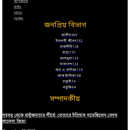
আন্তর্জাতিক
জাতীয়
সর্বশেষ
প্রযুক্তি
জনপ্রিয় বিভাগ
জাতীয়
369
ইসলামী জীবন
152
রাজনীতি
136
স্বাস্থ্য
131
খেলাধুলা
123
সারাদেশ
122
অর্থ ও বানিজ্য
119
আন্তর্জাতিক
108
চাকুরী
74
প্রযুক্তি
64
সম্পাদকীয়
গৃহবধূ থেকে রাষ্ট্রক্ষমতার শীর্ষে: যেভাবে ইতিহাস গড়েছিলেন বেগম
খালেদা জিয়া