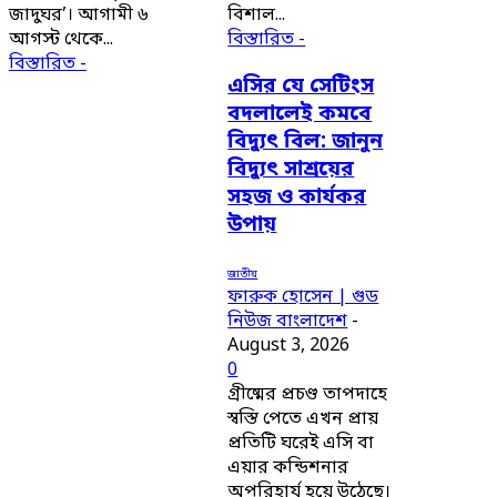
জাদুঘর’। আগামী ৬
বিশাল...
আগস্ট থেকে...
বিস্তারিত -
বিস্তারিত -
এসির যে সেটিংস
বদলালেই কমবে
বিদ্যুৎ বিল: জানুন
বিদ্যুৎ সাশ্রয়ের
সহজ ও কার্যকর
উপায়
জাতীয়
ফারুক হোসেন | গুড
নিউজ বাংলাদেশ
-
August 3, 2026
0
গ্রীষ্মের প্রচণ্ড তাপদাহে
স্বস্তি পেতে এখন প্রায়
প্রতিটি ঘরেই এসি বা
এয়ার কন্ডিশনার
অপরিহার্য হয়ে উঠেছে।