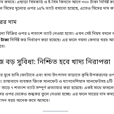
দাম কমবে। এছাড়া সিমকার্ড ও ই-সিম কিনতে আগে ৩০০ টাকা নির্দিষ্ট 
 সিমের মূল্যের ওপর ১৫% ভ্যাট বসানো হয়েছে, এতেও সিমের দাম ক
ারের দাম
গয়না বিক্রির ওপর ৫ শতাংশ ভ্যাট নেওয়া হতো। এখন সেই নিয়ম বদলে ভর
 টাকা
নির্দিষ্ট কর নির্ধারণ করা হয়েছে। এর ফলে গয়না কেনার খরচ আ
বে।
 বড় সুবিধা: নিশ্চিত হবে খাদ্য নিরাপত্তা
র মুখে হাসি ফোটাতে এবং খাদ্য উৎপাদন বাড়াতে কৃষি উপকরণের ওপ
র। চাষাবাদে ব্যবহৃত জিংক সালফেট ও ম্যাগনেশিয়াম সালফেটসহ ৫টি প
়ের সাড়ে ৭ শতাংশ ভ্যাট সম্পূর্ণ প্রত্যাহার করা হয়েছে। একই সাথে ফ
র ওপর থেকেও শুল্ককর তুলে নেওয়া হচ্ছে। এর ফলে সারের দাম কম
পাদন খরচ অনেক কমে আসবে।