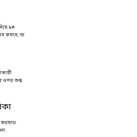
িয়ে
১০
াম কমবে, যা
সাকারী
র ওপর শুল্ক
িকা
ও করছাড়
লো: