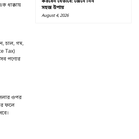
করবেন যেভাবে: জেনে নিন
ক ধাক্কায়
সহজ উপায়
August 4, 2026
ন, চাল, গম,
ce Tax)
সব পণ্যের
 মসলার ওপর
 এর ফলে
সবে।