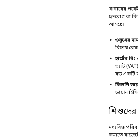
খাবারের পরেই
হৃদরোগ বা কিড
আসছে।
ওষুধের দা
বিশেষ রেয়া
হার্টের রিং
ভ্যাট (VAT
বড় একটি অ
কিডনি ডায
ডায়ালাইসি
শিশুদের 
মধ্যবিত্ত পরি
কমাতে বাজেটে 