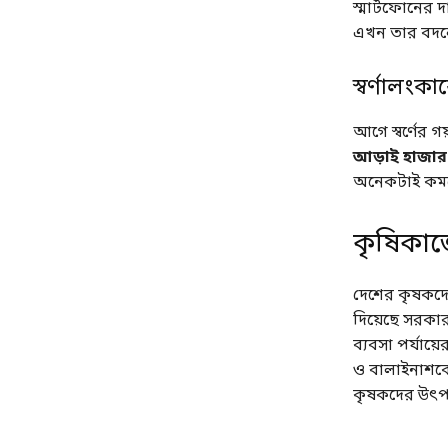
স্মার্টফোনের 
এখন তার বদলে
স্বর্ণালংক
আগে স্বর্ণের 
আড়াই হাজার
অনেকটাই কম
কৃষিকাজে
দেশের কৃষকদে
দিয়েছে সরকা
ব্যবসা পর্যায
ও বালাইনাশকে
কৃষকদের উৎ