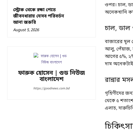
ওপর। চাল, ডাল
স্ট্রোক থেকে রক্ষা পেতে
অনেকখানি কম
জীবনধারায় যেসব পরিবর্তন
আনা জরুরি
চাল, ডাল
August 5, 2026
বাজারের মূল খ
আলু, পেঁয়াজ
আগের ৫%, ২% 
দাম অনেকটাই
ফারুক হোসেন | গুড নিউজ
বাংলাদেশ
রান্নার ম
https://goodnews.com.bd
গৃহিণীদের জন
থেকে ৫ শতাংশ 
এলাচ, দারুচি
চিকিৎসা