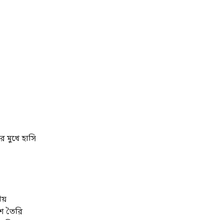
র মুখে হাসি
য়
ে তৈরি