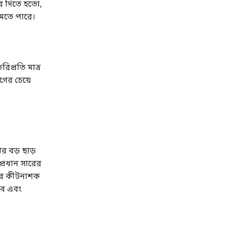
কর দিতে হতো,
মতে পারে।
িপ্রতি মাত্র
গের চেয়ে
র বড় ছাড়
্রধান সারের
সলের কীটনাশক
বে এবং