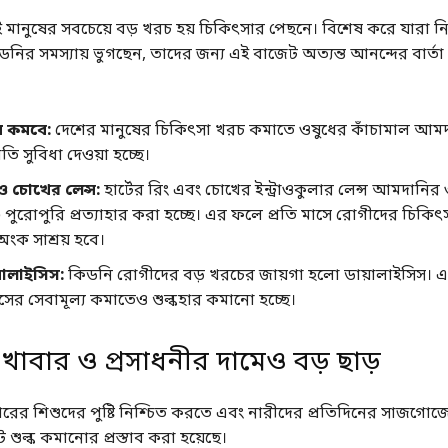
 মানুষের সবচেয়ে বড় খরচ হয় চিকিৎসার পেছনে। বিশেষ করে যারা ন
নির সমস্যায় ভুগছেন, তাদের জন্য এই বাজেট অত্যন্ত আনন্দের বার্তা 
ম কমবে:
দেশের মানুষের চিকিৎসা খরচ কমাতে ওষুধের কাঁচামাল আম
তি সুবিধা দেওয়া হচ্ছে।
 ও চোখের লেন্স:
হার্টের রিং এবং চোখের ইন্ট্রাওকুলার লেন্স আমদানি
) পুরোপুরি প্রত্যাহার করা হচ্ছে। এর ফলে প্রতি মাসে রোগীদের চিকি
ংক সাশ্রয় হবে।
়ালাইসিস:
কিডনি রোগীদের বড় খরচের জায়গা হলো ডায়ালাইসিস। 
সের সেবামূল্য কমাতেও শুল্কহার কমানো হচ্ছে।
খাবার ও প্রসাধনীর দামেও বড় ছাড়
বারের শিশুদের পুষ্টি নিশ্চিত করতে এবং নারীদের প্রতিদিনের সাজগো
শুল্ক কমানোর প্রস্তাব করা হয়েছে।