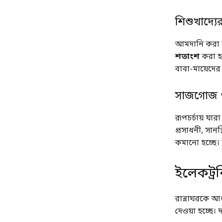
শিশুখাদ্য
আমদানি করা শ
শতাংশ
করা হচ
বাবা-মায়েদের 
সাজগোজ ও 
রূপচর্চায় যার
প্রসাধনী, সান
কমানো হচ্ছে।
ইলেকট্র
রান্নাঘরকে আধ
দেওয়া হচ্ছে।