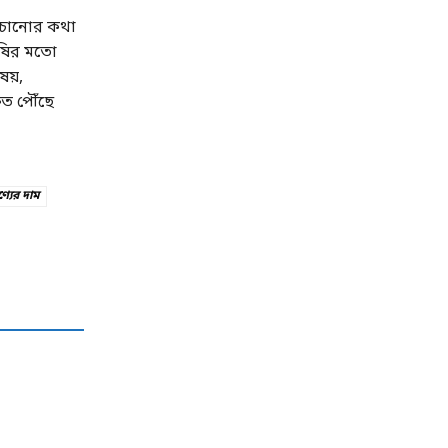
ঁচানোর কথা
কৃষির মতো
ষয়,
ুত পৌঁছে
্যের দাম