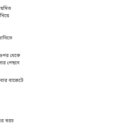
িয়মিত
নিয়ে
দানিতে
র ওপর থেকে
ৎসার পেছনে
এবার বাজেটে
জের খরচ