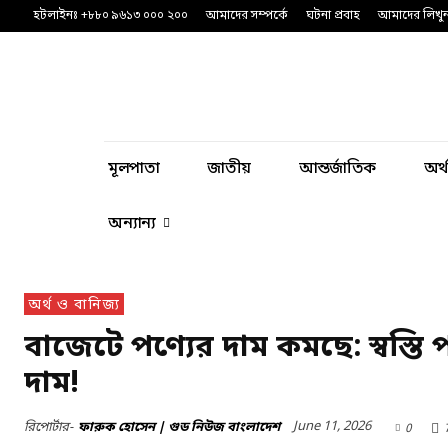
হটলাইনঃ +৮৮০ ৯৬১৩ ০০০ ২০০
আমাদের সম্পর্কে
ঘটনা প্রবাহ
আমাদের লিখু
মূলপাতা
জাতীয়
আন্তর্জাতিক
অর্
অন্যান্য
অর্থ ও বানিজ্য
বাজেটে পণ্যের দাম কমছে: স্বস্ত
দাম!
June 11, 2026
রিপোর্টার-
ফারুক হোসেন | গুড নিউজ বাংলাদেশ
0