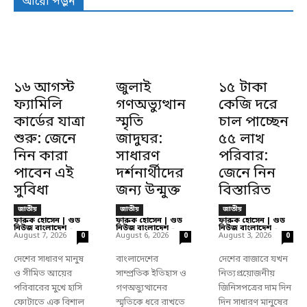
আরো পড়ুন
১৬ আগস্ট
জুলাই
১৫ টাকা
ফ্যামিলি
গণঅভ্যুত্থান
কেজি দরে
কার্ডের যাত্রা
স্মৃতি
চাল পাচ্ছেন
শুরু: জেনে
জাদুঘর:
৫৫ লাখ
নিন কারা
সাধারণ
পরিবার:
পাবেন এই
দর্শনার্থীদের
জেনে নিন
সুবিধা
জন্য উন্মুক্ত
বিস্তারিত
জাতীয়
জাতীয়
জাতীয়
ফারুক হোসেন | গুড
ফারুক হোসেন | গুড
ফারুক হোসেন | গুড
নিউজ বাংলাদেশ
-
নিউজ বাংলাদেশ
-
নিউজ বাংলাদেশ
-
August 7, 2026
August 6, 2026
August 3, 2026
0
0
0
দেশের সাধারণ মানুষ
বাংলাদেশের
দেশের বাজারে যখন
ও সীমিত আয়ের
সাম্প্রতিক ইতিহাস ও
নিত্যপ্রয়োজনীয়
পরিবারের মুখে হাসি
গণঅভ্যুত্থানের
জিনিসপত্রের দাম দিন
ফোটাতে এক বিশাল
স্মৃতিকে ধরে রাখতে
দিন সাধারণ মানুষের