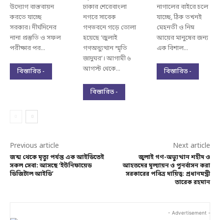
উদ্যোগ বাস্তবায়ন
ঢাকার শেরেবাংলা
নাগালের বাইরে চলে
করতে যাচ্ছে
নগরে সাবেক
যাচ্ছে, ঠিক তখনই
সরকার। দীর্ঘদিনের
গণভবনে গড়ে তোলা
মেহনতী ও নিম্ন
নানা প্রস্তুতি ও সফল
হয়েছে ‘জুলাই
আয়ের মানুষের জন্য
পরীক্ষার পর...
গণঅভ্যুত্থান স্মৃতি
এক বিশাল...
জাদুঘর’। আগামী ৬
আগস্ট থেকে...
বিস্তারিত -
বিস্তারিত -
বিস্তারিত -
Previous article
Next article
জন্ম থেকে মৃত্যু পর্যন্ত এক আইডিতেই
জুলাই গণ-অভ্যুত্থান শহীদ ও
সকল সেবা: আসছে ‘ইউনিফায়েড
আহতদের মূল্যায়ন ও পুনর্বাসন করা
ডিজিটাল আইডি’
সরকারের পবিত্র দায়িত্ব: প্রধানমন্ত্রী
তারেক রহমান
- Advertisement -