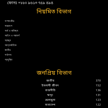
ফোনঃ +৮৮০ ৯৬১৩ ৭৫৯ ৪৯৪
নিয়মিত বিভাগ
সম্পাদকীয়
সারাদেশ
অর্থ ও বানিজ্য
আইন ও পরামর্শ
স্বাস্থ্য
আন্তর্জাতিক
জাতীয়
সর্বশেষ
প্রযুক্তি
জনপ্রিয় বিভাগ
জাতীয়
370
ইসলামী জীবন
152
রাজনীতি
136
স্বাস্থ্য
131
খেলাধুলা
123
সারাদেশ
122