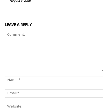
August 3, 2026
LEAVE A REPLY
Comment:
Na
Ema
Web