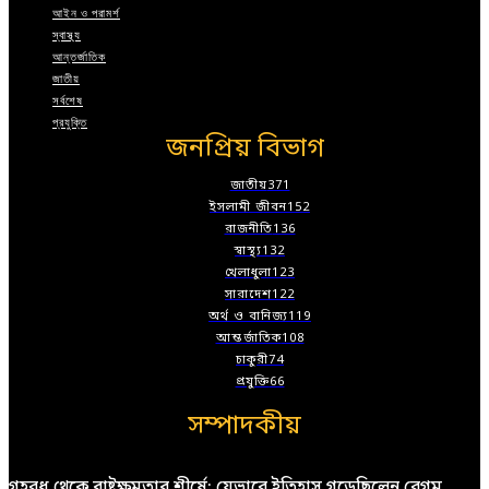
আইন ও পরামর্শ
স্বাস্থ্য
আন্তর্জাতিক
জাতীয়
সর্বশেষ
প্রযুক্তি
জনপ্রিয় বিভাগ
জাতীয়
371
ইসলামী জীবন
152
রাজনীতি
136
স্বাস্থ্য
132
খেলাধুলা
123
সারাদেশ
122
অর্থ ও বানিজ্য
119
আন্তর্জাতিক
108
চাকুরী
74
প্রযুক্তি
66
সম্পাদকীয়
গৃহবধূ থেকে রাষ্ট্রক্ষমতার শীর্ষে: যেভাবে ইতিহাস গড়েছিলেন বেগম