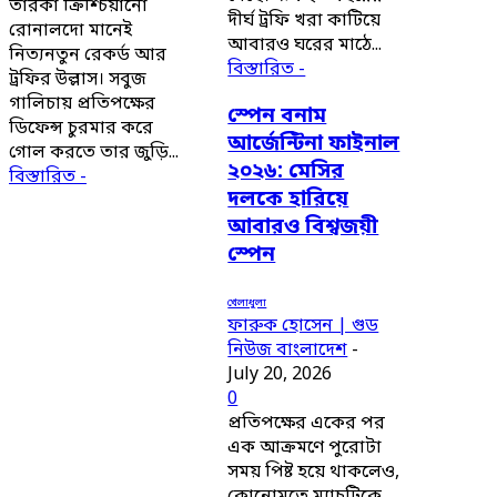
তারকা ক্রিশ্চিয়ানো
দীর্ঘ ট্রফি খরা কাটিয়ে
রোনালদো মানেই
আবারও ঘরের মাঠে...
নিত্যনতুন রেকর্ড আর
বিস্তারিত -
ট্রফির উল্লাস। সবুজ
গালিচায় প্রতিপক্ষের
স্পেন বনাম
ডিফেন্স চুরমার করে
আর্জেন্টিনা ফাইনাল
গোল করতে তার জুড়ি...
২০২৬: মেসির
বিস্তারিত -
দলকে হারিয়ে
আবারও বিশ্বজয়ী
স্পেন
খেলাধুলা
ফারুক হোসেন | গুড
নিউজ বাংলাদেশ
-
July 20, 2026
0
প্রতিপক্ষের একের পর
এক আক্রমণে পুরোটা
সময় পিষ্ট হয়ে থাকলেও,