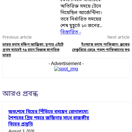
কোনোমতে ম্যাচটিকে
অতিরিক্ত সময়ে টেনে
নিয়েছিল আর্জেন্টিনা।
তবে নির্ধারিত সময়ের
শেষ মুহূর্তে ১০ জনের...
বিস্তারিত -
Previous article
Next article
ভারত বনাম দক্ষিণ আফ্রিকা: সুপার এইটে
ইংল্যান্ড বনাম পাকিস্তান: ব্রুকের
প্রথম ম্যাচেই ৭৬ রানে বিধ্বস্ত স্বাগতিক
সেঞ্চুরিতে ভেঙে পড়ল পাকিস্তানের স্বপ্ন
ভারত
- Advertisement -
আরও প্রবন্ধ
অবশেষে বিয়ের পিঁড়িতে বসছেন রোনালদো:
শৈশবের প্রিয় শহরে জর্জিনার সাথে রাজকীয়
বিয়ের প্রস্তুতি
August 3, 2026