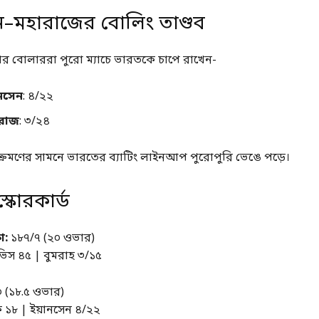
ন–মহারাজের বোলিং তাণ্ডব
কার বোলাররা পুরো ম্যাচে ভারতকে চাপে রাখেন-
ানসেন
: ৪/২২
রাজ
: ৩/২৪
রমণের সামনে ভারতের ব্যাটিং লাইনআপ পুরোপুরি ভেঙে পড়ে।
 স্কোরকার্ড
া:
১৮৭/৭ (২০ ওভার)
েভিস ৪৫ | বুমরাহ ৩/১৫
 (১৮.৫ ওভার)
িক ১৮ | ইয়ানসেন ৪/২২