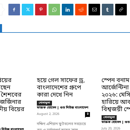
য়ের
হয়ে গেল সাফের ড্র,
স্পেন বনাম
সছেন
বাংলাদেশের গ্রুপে
আর্জেন্টিন
 শৈশবের
কারা দেখে নিন
২০২৬: মেস
 জর্জিনার
হারিয়ে আ
খেলাধুলা
য় বিয়ের
ফারুক হোসেন | গুড নিউজ বাংলাদেশ
বিশ্বজয়ী স্
-
August 2, 2026
0
খেলাধুলা
ফারুক হোসেন | গুড
দক্ষিণ এশিয়ান ফুটবলের সবচেয়ে
-
July 20, 2026
ড নিউজ বাংলাদেশ