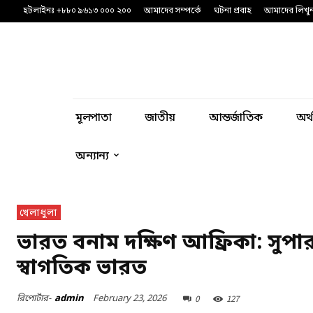
হটলাইনঃ +৮৮০ ৯৬১৩ ০০০ ২০০
আমাদের সম্পর্কে
ঘটনা প্রবাহ
আমাদের লিখু
মূলপাতা
জাতীয়
আন্তর্জাতিক
অর্
অন্যান্য
খেলাধুলা
ভারত বনাম দক্ষিণ আফ্রিকা: সুপার 
স্বাগতিক ভারত
February 23, 2026
রিপোর্টার-
admin
0
127