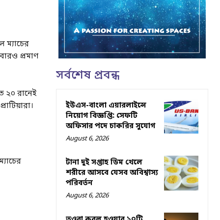
ল ম্যাচের
আবারও প্রমাণ
সর্বশেষ প্রবন্ধ
ুতে ২০ রানেই
্রোটিয়ারা।
ইউএস-বাংলা এয়ারলাইন্সে
নিয়োগ বিজ্ঞপ্তি: সেফটি
অফিসার পদে চাকরির সুযোগ
August 6, 2026
ম্যাচের
টানা দুই সপ্তাহ ডিম খেলে
শরীরে আসবে যেসব অবিশ্বাস্য
পরিবর্তন
August 6, 2026
তওবা কবুল হওয়ার ১০টি