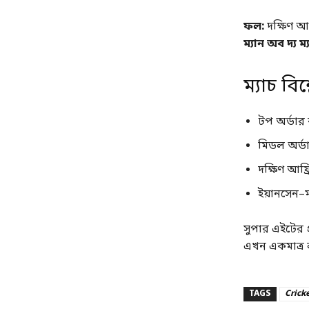
ফল:
দক্ষিণ আফ
ম্যান অব দ্য ম্
ম্যাচ বিশ
টপ অর্ডার ব
মিডল অর্ডার
দক্ষিণ আফ্
ইয়ানসেন–ম
সুপার এইটের প
এখন একমাত্র লক
TAGS
Crick