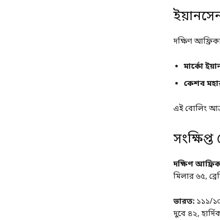
ইয়ানসে
দক্ষিণ আফ্রি
মার্কো ইয়
কেশব মহা
এই বোলিং আক্
সংক্ষিপ্ত
দক্ষিণ আফ্রিক
মিলার ৬৫, ব্র
ভারত:
১১১/১০
দুবে ৪২, হার্দ