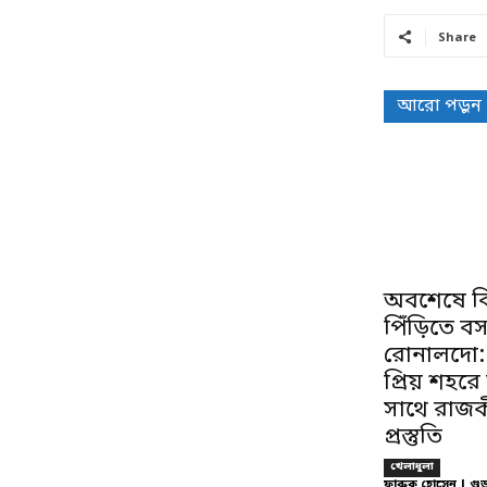
Share
আরো পড়ুন
অবশেষে বি
পিঁড়িতে ব
রোনালদো:
প্রিয় শহরে
সাথে রাজকী
প্রস্তুতি
খেলাধুলা
ফারুক হোসেন | গু