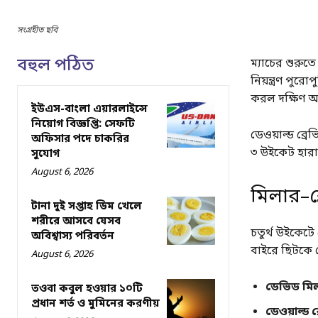
সংগ্রহীত ছবি
বহুল পঠিত
ম্যাচের শুরুত
নিয়ন্ত্রণ পু
করল দক্ষিণ আ
ইউএস-বাংলা এয়ারলাইন্সে
নিয়োগ বিজ্ঞপ্তি: সেফটি
ডেওয়াল্ড ব্রে
অফিসার পদে চাকরির
৩ উইকেট হারালে
সুযোগ
August 6, 2026
মিলার–ব্র
টানা দুই সপ্তাহ ডিম খেলে
শরীরে আসবে যেসব
চতুর্থ উইকেটে
অবিশ্বাস্য পরিবর্তন
বাইরে ছিটকে দ
August 6, 2026
ডেভিড মি
তওবা কবুল হওয়ার ১০টি
প্রধান শর্ত ও মুমিনের করণীয়
ডেওয়াল্ড ব