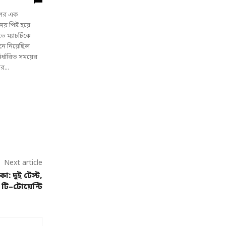
 পর এক
় পিষ্ট হয়ে
 ম্যাচটিকে
নে নিয়েছিল
ির্ধারিত সময়ের
র...
Next article
: দুই টেস্ট,
টি–টোয়েন্টি