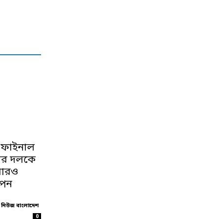
া ফাইনাল
ির দলকে
বারও
পেন
 নিউজ বাংলাদেশ
0