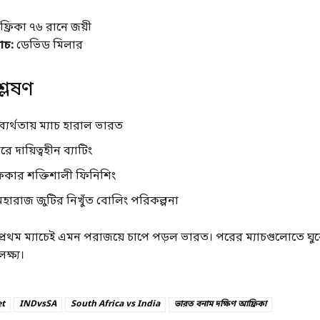
্রিকা ৭৬ রানে জয়ী
যাচ:
ডেভিড মিলার
্লেষণ
্যর্থতায় ম্যাচ হারাল ভারত
ে দায়িত্বহীন ব্যাটিং
রিকার শক্তিশালী ফিনিশিং
হারাজ জুটির নিখুঁত বোলিং পরিকল্পনা
্রথম ম্যাচেই এমন পরাজয়ে চাপে পড়ল ভারত। পরের ম্যাচগুলোতে ঘুরে
্ষ্য।
et
INDvsSA
South Africa vs India
ভারত বনাম দক্ষিণ আফ্রিকা