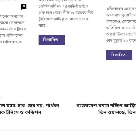
বড় ও মর্যাদাপূর্ণ আসর 'সাফ
চ্যাম্পিয়নশিপ'-এর কাউন্টডাউন
0
প্রতিপক্ষের একের
শুরু হয়ে গেছে। দীর্ঘ ২৩ বছরের দীর্ঘ
আক্রমণে পুরোটা সময
্বকালের অন্যতম
ট্রফি খরা কাটিয়ে আবারও ঘরের
থাকলেও, কোনোমতে
চিয়ানো রোনালদো
মাঠে...
অতিরিক্ত সময়ে টে
রেকর্ড আর ট্রফির
আর্জেন্টিনা। তবে ন
ায় প্রতিপক্ষের
বিস্তারিত -
শেষ মুহূর্তে ১০ জনে
করে গোল করতে
বিস্তারিত -
e
 ম্যাচ: হার–জয় নয়, পার্থক্য
বাংলাদেশ বনাম দক্ষিণ আফ্রিকা
 এক ইনিংস ও কন্ডিশন
তিন ওয়ানডে, তিন 