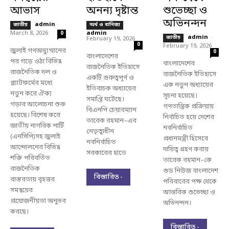
আভাস
অনন্য দৃষ্টান্ত
শুভেচ্ছা ও
অভিনন্দন
admin
-
জাতীয়
অর্থ ও বানিজ্য
March 8, 2026
admin
-
0
admin
-
জাতীয়
February 19, 2026
0
February 19, 2026
জুলাই গণঅভ্যুত্থানের
0
বাংলাদেশের
পর গড়ে ওঠা বিভিন্ন
বাংলাদেশের
রাজনৈতিক ইতিহাসে
রাজনৈতিক দল ও
রাজনৈতিক ইতিহাসে
একটি গুরুত্বপূর্ণ ও
প্ল্যাটফর্মের মধ্যে
এক নতুন অধ্যায়ের
ইতিবাচক অধ্যায়ের
নতুন করে ঐক্য
সূচনা হয়েছে।
সমাপ্তি ঘটেছে।
গড়ার আলোচনা শুরু
গণতান্ত্রিক প্রক্রিয়ায়
বিএনপি চেয়ারম্যান
হয়েছে। বিশেষ করে
নির্বাচিত হয়ে দেশের
তারেক রহমান–এর
জাতীয় নাগরিক পার্টি
নবনির্বাচিত
নেতৃত্বাধীন
(এনসিপি)সহ জুলাই
প্রধানমন্ত্রী হিসেবে
নবনির্বাচিত
আন্দোলনের বিভিন্ন
দায়িত্ব গ্রহণ করায়
সরকারের হাতে
শক্তি পরিবর্তিত
তারেক রহমান–কে
রাজনৈতিক
গুড নিউজ বাংলাদেশ
বিস্তারিত -
বাস্তবতায় বৃহত্তর
পরিবারের পক্ষ থেকে
সমন্বয়ের
আন্তরিক শুভেচ্ছা ও
প্রয়োজনীয়তা অনুভব
অভিনন্দন।
করছে।
বিস্তারিত -