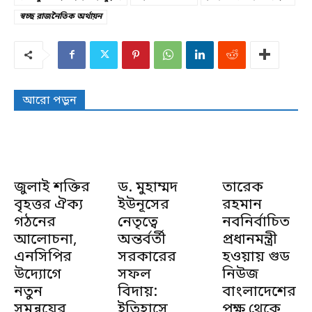
স্বচ্ছ রাজনৈতিক অর্থায়ন
আরো পড়ুন
জুলাই শক্তির
ড. মুহাম্মদ
তারেক
বৃহত্তর ঐক্য
ইউনূসের
রহমান
গঠনের
নেতৃত্বে
নবনির্বাচিত
আলোচনা,
অন্তর্বর্তী
প্রধানমন্ত্রী
এনসিপির
সরকারের
হওয়ায় গুড
উদ্যোগে
সফল
নিউজ
নতুন
বিদায়:
বাংলাদেশের
সমন্বয়ের
ইতিহাসে
পক্ষ থেকে