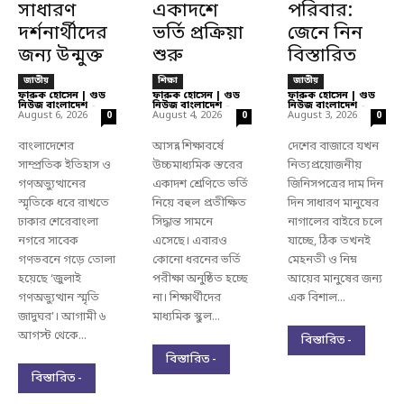
সাধারণ
একাদশে
পরিবার:
দর্শনার্থীদের
ভর্তি প্রক্রিয়া
জেনে নিন
জন্য উন্মুক্ত
শুরু
বিস্তারিত
জাতীয়
শিক্ষা
জাতীয়
ফারুক হোসেন | গুড
ফারুক হোসেন | গুড
ফারুক হোসেন | গুড
নিউজ বাংলাদেশ
-
নিউজ বাংলাদেশ
-
নিউজ বাংলাদেশ
-
August 6, 2026
August 4, 2026
August 3, 2026
0
0
0
বাংলাদেশের
আসন্ন শিক্ষাবর্ষে
দেশের বাজারে যখন
সাম্প্রতিক ইতিহাস ও
উচ্চমাধ্যমিক স্তরের
নিত্যপ্রয়োজনীয়
গণঅভ্যুত্থানের
একাদশ শ্রেণিতে ভর্তি
জিনিসপত্রের দাম দিন
স্মৃতিকে ধরে রাখতে
নিয়ে বহুল প্রতীক্ষিত
দিন সাধারণ মানুষের
ঢাকার শেরেবাংলা
সিদ্ধান্ত সামনে
নাগালের বাইরে চলে
নগরে সাবেক
এসেছে। এবারও
যাচ্ছে, ঠিক তখনই
গণভবনে গড়ে তোলা
কোনো ধরনের ভর্তি
মেহনতী ও নিম্ন
হয়েছে ‘জুলাই
পরীক্ষা অনুষ্ঠিত হচ্ছে
আয়ের মানুষের জন্য
গণঅভ্যুত্থান স্মৃতি
না। শিক্ষার্থীদের
এক বিশাল...
জাদুঘর’। আগামী ৬
মাধ্যমিক স্কুল...
আগস্ট থেকে...
বিস্তারিত -
বিস্তারিত -
বিস্তারিত -