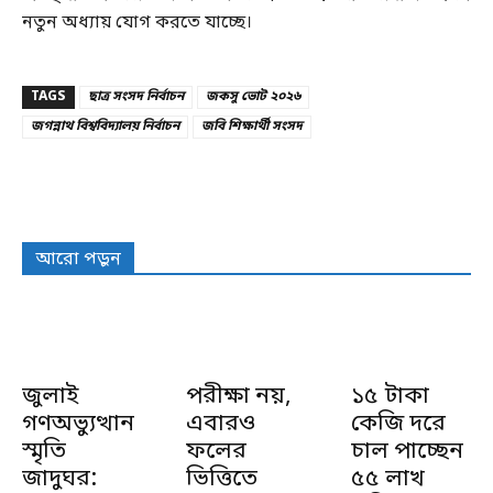
নতুন অধ্যায় যোগ করতে যাচ্ছে।
TAGS
ছাত্র সংসদ নির্বাচন
জকসু ভোট ২০২৬
জগন্নাথ বিশ্ববিদ্যালয় নির্বাচন
জবি শিক্ষার্থী সংসদ
আরো পড়ুন
জুলাই
পরীক্ষা নয়,
১৫ টাকা
গণঅভ্যুত্থান
এবারও
কেজি দরে
স্মৃতি
ফলের
চাল পাচ্ছেন
জাদুঘর:
ভিত্তিতে
৫৫ লাখ