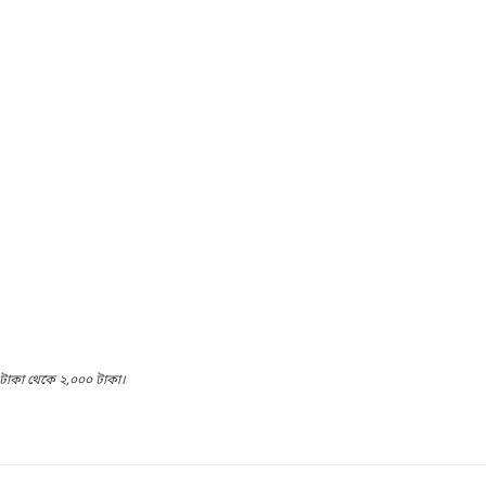
 টাকা থেকে ২,০০০ টাকা।