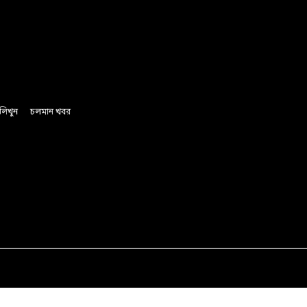
লিখুন
চলমান খবর
অর্থ ও বানিজ্য
রাজনীতি
সাফল্যের গল্প
লাইফস্টাইল