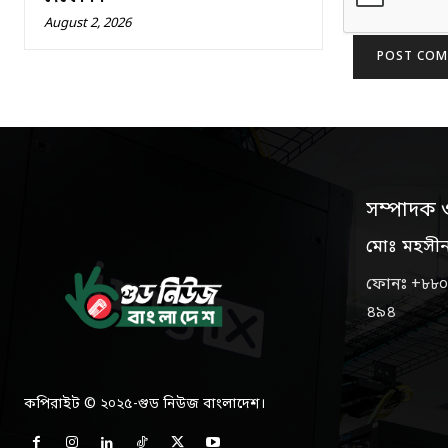
August 2, 2026
সম্পাদক 
মোঃ মহসী
ফোনঃ +৮৮০
৪৯৪
কপিরাইট © ২০২৫-গুড নিউজ বাংলাদেশ।