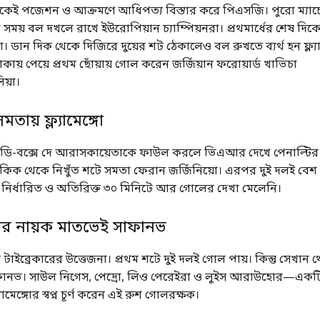
 থেকেই পজেশন ও আক্রমণে আধিপত্য বিস্তার করে পিএসজি। পুরো ম্যাচ
সময় বল দখলে রাখে ইউরোপিয়ান চ্যাম্পিয়নরা। প্রথমার্ধের শেষ দিকে
। ডান দিক থেকে দিজিরে দুয়ের শট ঠেকালেও বল রুখতে ব্যর্থ হন ফ্ল্যা
কায় পেয়ে প্রথম ছোঁয়ায় গোল করেন জর্জিয়ান ফরোয়ার্ড খাভিচা
য়া।
 সমতায় ফ্ল্যামেঙ্গো
ডি-বক্সে দে আরাসকায়েতাকে ফাউল করলে ভিএআর দেখে পেনাল্টির সিদ
 কিক থেকে নিখুঁত শটে সমতা ফেরান জর্জিনিয়ো। এরপর দুই দলই বেশ
নির্ধারিত ও অতিরিক্ত ৩০ মিনিটে আর গোলের দেখা মেলেনি।
রের নায়ক মাতভেই সাফানভ
 টাইব্রেকারের উত্তেজনা। প্রথম শটে দুই দলই গোল পায়। কিন্তু সেখান 
ফানভ। সাউল নিগেস, পেদ্রো, লিও পেরেইরা ও লুইস আরাউহোর—এক
যামেঙ্গোর স্বপ্ন চূর্ণ করেন এই রুশ গোলরক্ষক।