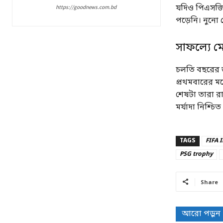
যদিও পিএসজির
https://goodnews.com.bd
পড়েনি। নুনো 
সাফল্যে মো
চলতি বছরের জ
প্রথমবারের মত
শেষটা তারা 
মর্যাদা নিশ্চি
TAGS
FIFA 
PSG trophy
Share
আরো পড়ুন