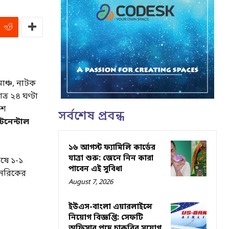
মাঞ্চ, নাটক
্র ২৪ ঘণ্টা
ুশ
সর্বশেষ প্রবন্ধ
িনেন্টাল
১৬ আগস্ট ফ্যামিলি কার্ডের
যাত্রা শুরু: জেনে নিন কারা
েষে ১-১
পাবেন এই সুবিধা
 এনরিকের
August 7, 2026
ইউএস-বাংলা এয়ারলাইন্সে
নিয়োগ বিজ্ঞপ্তি: সেফটি
অফিসার পদে চাকরির সুযোগ