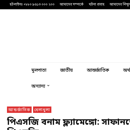
হটলাইনঃ +৮৮০ ৯৬১৩ ০০০ ২০০
আমাদের সম্পর্কে
ঘটনা প্রবাহ
আমাদের লিখু
মূলপাতা
জাতীয়
আন্তর্জাতিক
অর্
অন্যান্য
আন্তর্জাতিক
খেলাধুলা
পিএসজি বনাম ফ্ল্যামেঙ্গো: সাফানভ