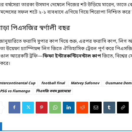
 বর্ষসেরা তারকা উসমান দেম্বেলে নিজের শট উড়িয়ে মারেন, তাতে 
মেন্দেসের সফল শটে ২-১ ব্যবধানে এগিয়ে গিয়ে শিরোপা নিশ্চিত কর
ড়া পিএসজির স্বর্ণালী বছর
ানুয়ারিতে ফরাসি সুপার কাপ দিয়ে শুরু, এরপর ফরাসি কাপ, লিগ আ
ো উয়েফা চ্যাম্পিয়ন্স লিগ জিতে ঐতিহাসিক ট্রেবল পূর্ণ করে পিএসজ
রাঙাল আরেকটি ট্রফি—
ফিফা ইন্টারকন্টিনেন্টাল কাপ
জিতে, বিশ্বের স
ত করে।
Intercontinental Cup
football final
Matvey Safonov
Ousmane Dem
PSG vs Flamengo
পিএসজি বনাম ফ্ল্যামেঙ্গো