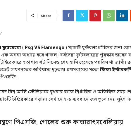
Share
স
্ল্যামেঙ্গো
(
Psg VS Flamengo
) ম্যাচটি ফুটবলপ্রেমীদের জন্য রো
অনন্য অধ্যায় হয়ে থাকল। বর্ষসেরা ফুটবলারের পুরস্কার জয়ের মাত
টাইব্রেকারে হতাশার শট নিলেও শেষ হাসি হেসেছে প্যারিস সাঁ জার্মাঁ। র
ভেই সাফানভের অবিশ্বাস্য দৃঢ়তায় প্রথমবারের মতো
ফিফা ইন্টারকন্ট
পিএসজি।
দ বিন আলি স্টেডিয়ামে বুধবার রাতে নির্ধারিত ও অতিরিক্ত সময় শ
্যাচটি টাইব্রেকারে গড়ায়। সেখানে ২-১ ব্যবধানে জয় তুলে নেয় লুইস
য়ন্ত্রণে পিএসজি, গোলের শুরু কাভারাৎসখেলিয়ায়