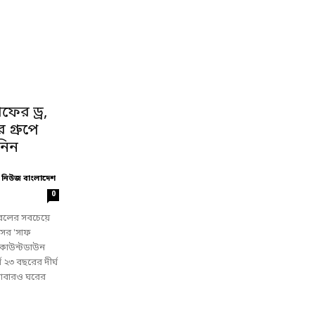
ফের ড্র,
গ্রুপে
নিন
 নিউজ বাংলাদেশ
0
টবলের সবচেয়ে
 আসর 'সাফ
র কাউন্টডাউন
্ঘ ২৩ বছরের দীর্ঘ
ে আবারও ঘরের