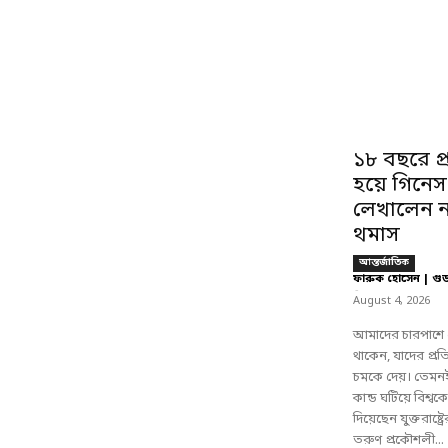
১৮ বছরে প
হয়ে গিনেস
লেখালেন ন
থমাস
আন্তর্জাতিক
ফারুক হোসেন | গু
-
August 4, 2026
আমাদের চারপাশে 
থাকেন, যাদের প্র
চমকে দেয়। তেমনই
কান্ড ঘটিয়ে বিশ্
দিয়েছেন যুক্তরাষ্ট্
তরুণ প্রকৌশলী...