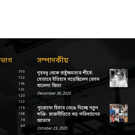
িভাগ
সম্পাদকীয়
370
গৃহবধূ থেকে রাষ্ট্রক্ষমতার শীর্ষে:
152
যেভাবে ইতিহাস গড়েছিলেন বেগম
136
খালেদা জিয়া
131
December 30, 2025
123
122
পুরোনো হিসাব ভেঙে দিচ্ছে নতুন
119
শক্তি- রাজনীতিতে বড় পরিবর্তনের
108
74
আভাস
64
October 23, 2025