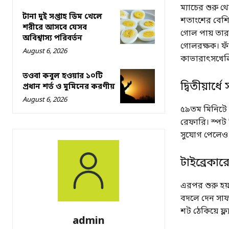
ম্যাচের শুরু
টানা দুই সপ্তাহ ডিম খেলে
শতাংশের বেশি 
শরীরে আসবে যেসব
গোল পায় তারা
অবিশ্বাস্য পরিবর্তন
গোলরক্ষক। ফাঁ
August 6, 2026
কাভারাৎসখেলি
তওবা কবুল হওয়ার ১০টি
দ্বিতীয়ার্ধে
প্রধান শর্ত ও মুমিনের করণীয়
August 6, 2026
৫৯তম মিনিটে 
রেফারি। স্পট
সুযোগ পেলেও 
টাইব্রেকা
এরপর শুরু হয়
বদলে দেন সা
শট ঠেকিয়ে ফ্ল্
admin