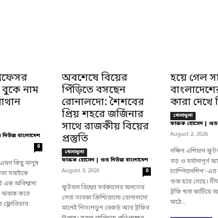
্রফেসর
অবশেষে বিয়ের
হয়ে গেল সা
 বুকে নাম
পিঁড়িতে বসছেন
বাংলাদেশের 
াথান
রোনালদো: শৈশবের
কারা দেখে 
প্রিয় শহরে জর্জিনার
খেলাধুলা
সাথে রাজকীয় বিয়ের
ফারুক হোসেন | গুড
-
August 2, 2026
ড নিউজ বাংলাদেশ
প্রস্তুতি
0
দক্ষিণ এশিয়ান ফু
খেলাধুলা
ফারুক হোসেন | গুড নিউজ বাংলাদেশ
বড় ও মর্যাদাপূর্ণ
এমন কিছু মানুষ
-
August 3, 2026
চ্যাম্পিয়নশিপ'-এ
0
তিভা সবাইকে
শুরু হয়ে গেছে। দীর
 এক অবিশ্বাস্য
ফুটবল বিশ্বের সর্বকালের অন্যতম
ট্রফি খরা কাটিয়
বকে অবাক করে
সেরা তারকা ক্রিশ্চিয়ানো রোনালদো
মাঠে...
রের ফ্লোরিডার
মানেই নিত্যনতুন রেকর্ড আর ট্রফির