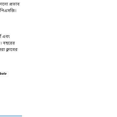
কোনো প্রভাব
ে পিএসজি।
ঁ এবং
ি। বছরের
েরা ক্লাবের
bele