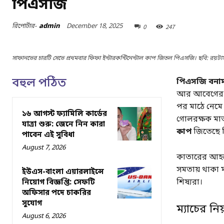
পিএসজি
December 18, 2025
রিপোর্টার-
admin
0
247
সাফানভের চারটি সেভে প্রথমবার ফিফা ইন্টারকন্টিনেন্টাল কাপ জিতল পিএসজি। ছবি: রয়টার্
বহুল পঠিত
পিএসজি বনাম ফ
আর আবেগের এক 
পর মাঠে নেমে 
১৬ আগস্ট ফ্যামিলি কার্ডের
গোলরক্ষক মাত
যাত্রা শুরু: জেনে নিন কারা
কাপ
জিতেছে 
পাবেন এই সুবিধা
August 7, 2026
কাতারের আহমে
সমতায় থাকা ম
ইউএস-বাংলা এয়ারলাইন্সে
শিষ্যরা।
নিয়োগ বিজ্ঞপ্তি: সেফটি
অফিসার পদে চাকরির
সুযোগ
ম্যাচের নি
August 6, 2026