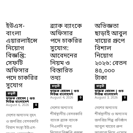
ইউএস-
ব্র্যাক ব্যাংকে
অভিজ্ঞতা
বাংলা
অফিসার
ছাড়াই আবুল
এয়ারলাইন্সে
পদে চাকরির
খায়ের গ্রুপে
নিয়োগ
সুযোগ:
বিশাল
বিজ্ঞপ্তি:
আবেদনের
নিয়োগ
সেফটি
নিয়ম ও
২০২৬: বেতন
অফিসার
বিস্তারিত
৪৫,০০০
পদে চাকরির
তথ্য
টাকা
সুযোগ
চাকুরী
চাকুরী
ফারুক হোসেন | গুড
ফারুক হোসেন | গুড
চাকুরী
নিউজ বাংলাদেশ
-
নিউজ বাংলাদেশ
-
August 4, 2026
August 3, 2026
0
0
ফারুক হোসেন | গুড
নিউজ বাংলাদেশ
-
August 6, 2026
0
দেশের অন্যতম
দেশের অন্যতম
শীর্ষস্থানীয় বেসরকারি
শীর্ষস্থানীয় ও অন্যতম
দেশের অন্যতম বৃহৎ
ব্যাংক ব্র্যাক ব্যাংক
জনপ্রিয় শিল্প প্রতিষ্ঠান
ও জনপ্রিয় বেসরকারি
পিএলসি নতুন
আবুল খায়ের গ্রুপ
বিমান সংস্থা ইউএস-
নিয়োগ বিজ্ঞপ্তি প্রকাশ
আবারো নিয়ে এসেছে