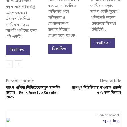
বাংলা এয়ারলাইন্স
করেছে। ব্যাংকটিতে
ক্যারিয়ার গড়ার
নতুন নিয়োগ বিজ্ঞপ্তি
‘অফিসার’ পদে
দারুণ একটি সুযোগ।
প্রকাশ করেছে।
অভিজ্ঞতা ও
প্রতিষ্ঠানটি তাদের
এয়ারলাইন্স শিল্পে
যোগ্যতাসম্পন্ন
‘টোবাকো’ বিভাগে
ক্যারিয়ার গড়তে
জনবল নিয়োগ
‘টেরিটরি...
আগ্রহী প্রার্থীদের জন্য
দেওয়া হবে। ব্যাংক...
এটি একটি...
বিস্তারিত -
বিস্তারিত -
বিস্তারিত -
Previous article
Next article
ব্যাংক এশিয়া লিমিটেডে নতুন চাকরির
রূপপুর নিউক্লিয়ার পাওয়ার প্ল্যান্টে
সুযোগ | Bank Asia Job Circular
৫২১ জন নিয়োগ
2026
- Advertisement -