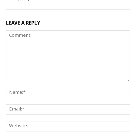
LEAVE A REPLY
Comment:
Na
Ema
Web