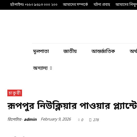
হটলাইনঃ +৮৮০ ৯৬১৩ ০০০ ২০০
আমাদের সম্পর্কে
ঘটনা প্রবাহ
আমাদের লিখু
মূলপাতা
জাতীয়
আন্তর্জাতিক
অর্
অন্যান্য
চাকুরী
রূপপুর নিউক্লিয়ার পাওয়ার প্ল্যা
February 9, 2026
রিপোর্টার-
admin
0
278