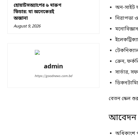
হোয়াটসঅ্যাপের ৬ দারুণ
অন-সাইট ফ
ফিচার: যা অনেকেরই
নিরাপত্তা ও
অজানা
August 9, 2026
মনোবিজ্ঞান
ইলেকট্রিক্য
টেকনিক্যা
ক্রেন, ফর
admin
সার্ভার, স
https://goodnews.com.bd
ডিকনটামিন
বেতন স্কেল শুর
আবেদন শ
অধিকাংশ 