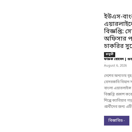
ইউএস-বাং
এয়ারলাইন্
বিজ্ঞপ্তি: 
অফিসার প
চাকরির স
চাকুরী
ফারুক হোসেন | গু
-
August 6, 2026
দেশের অন্যতম বৃহৎ
বেসরকারি বিমান স
বাংলা এয়ারলাইন্স
বিজ্ঞপ্তি প্রকাশ ক
শিল্পে ক্যারিয়ার গ
প্রার্থীদের জন্য এট
বিস্তারিত -