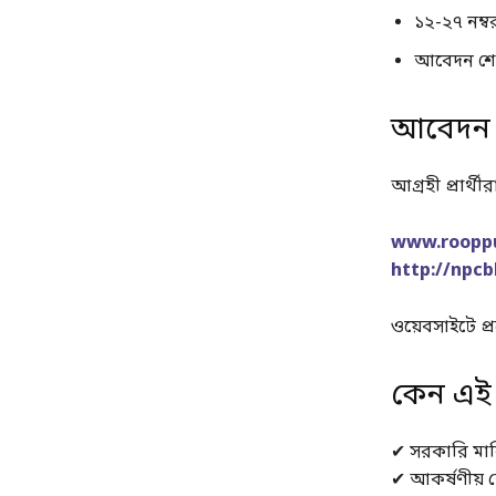
১২-২৭ নম্
আবেদন শে
আবেদন 
আগ্রহী প্রার
www.rooppu
http://npcb
ওয়েবসাইটে প্
কেন এই 
✔ সরকারি মালি
✔ আকর্ষণীয় ব