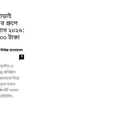
াড়াই
 গ্রুপে
়োগ ২০২৬:
০০ টাকা
 নিউজ বাংলাদেশ
0
্থানীয় ও
প প্রতিষ্ঠান
 আবারো নিয়ে
ড়ার দারুণ
্ঠানটি তাদের
টেরিটরি...