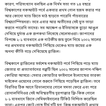
কারণ, পরিসংখ্যান বলছিল এক নির্মম সত্য গত ২৪ বছরে
বিশ্বকাপের নকআউট পর্বে একবার প্রথম গোল হজম করার পর
আর কোনো ম্যাচ জিতে মাঠ ছাড়তে পারেনি পাঁচবারের
বিশ্বচ্যাম্পিয়নরা। তবে এবার আর অতীতের সেই ভূত তাড়া
করতে পারেনি তাদের। সব আক্ষেপ ও ইতিহাসকে বুড়ো আঙুল
দেখিয়ে দুর্দান্ত এক রূপকথা লিখেছে সেলেসাওরা। জাপানের
বিপক্ষে ২-১ ব্যবধানে এক নাটকীয় জয় তুলে নিয়ে ২০০২ সালের
পর প্রথমবার নকআউটে পিছিয়ে থেকেও ম্যাচ জয়ের এক
অনন্য কীর্তি গড়ে দেখিয়েছে ব্রাজিল।
বিশ্বকাপে ব্রাজিলের সর্বশেষ নকআউট পর্বে পিছিয়ে পড়ে ম্যাচ
জেতার বা প্রত্যাবর্তনের গল্পটি ছিল ২০০২ সালের জাপান-দক্ষিণ
কোরিয়া আসরে। সেবার কোয়ার্টার ফাইনালে ইংল্যান্ডের তারকা
মাইকেল ওয়েনের গোলে শুরুতে পিছিয়ে পড়েছিল ব্রাজিল। তবে
বিরতির ঠিক আগে রিভালদোর গোলে সমতা ফেরে এবং পরে
রোনালদিনিওর সেই অবিস্মরণীয় দূরপাল্লার ফ্রি-কিক গোলে
২-১ ব্যবধানে জিতে সেমিফাইনালের টিকিট নিশ্চিত করেছিল
তারা। এরপর কেটে গেছে দীর্ঘ দুটি যুগ, কিন্তু নকআউটে প্রথমে