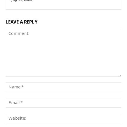
LEAVE A REPLY
Comment:
Na
Ema
Web