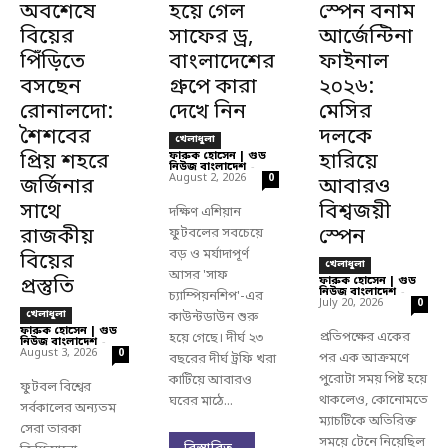
অবশেষে
হয়ে গেল
স্পেন বনাম
বিয়ের
সাফের ড্র,
আর্জেন্টিনা
পিঁড়িতে
বাংলাদেশের
ফাইনাল
বসছেন
গ্রুপে কারা
২০২৬:
রোনালদো:
দেখে নিন
মেসির
শৈশবের
দলকে
খেলাধুলা
প্রিয় শহরে
ফারুক হোসেন | গুড
হারিয়ে
নিউজ বাংলাদেশ
-
August 2, 2026
0
জর্জিনার
আবারও
সাথে
বিশ্বজয়ী
দক্ষিণ এশিয়ান
রাজকীয়
স্পেন
ফুটবলের সবচেয়ে
বড় ও মর্যাদাপূর্ণ
বিয়ের
খেলাধুলা
আসর 'সাফ
প্রস্তুতি
ফারুক হোসেন | গুড
নিউজ বাংলাদেশ
-
চ্যাম্পিয়নশিপ'-এর
July 20, 2026
0
খেলাধুলা
কাউন্টডাউন শুরু
ফারুক হোসেন | গুড
প্রতিপক্ষের একের
হয়ে গেছে। দীর্ঘ ২৩
নিউজ বাংলাদেশ
-
August 3, 2026
0
পর এক আক্রমণে
বছরের দীর্ঘ ট্রফি খরা
পুরোটা সময় পিষ্ট হয়ে
কাটিয়ে আবারও
ফুটবল বিশ্বের
থাকলেও, কোনোমতে
ঘরের মাঠে...
সর্বকালের অন্যতম
ম্যাচটিকে অতিরিক্ত
সেরা তারকা
সময়ে টেনে নিয়েছিল