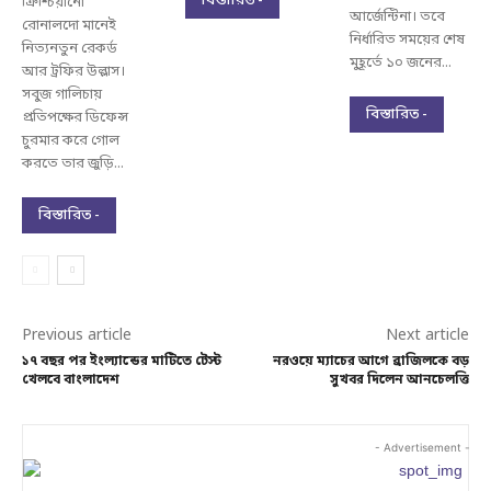
বিস্তারিত -
ক্রিশ্চিয়ানো
আর্জেন্টিনা। তবে
রোনালদো মানেই
নির্ধারিত সময়ের শেষ
নিত্যনতুন রেকর্ড
মুহূর্তে ১০ জনের...
আর ট্রফির উল্লাস।
সবুজ গালিচায়
বিস্তারিত -
প্রতিপক্ষের ডিফেন্স
চুরমার করে গোল
করতে তার জুড়ি...
বিস্তারিত -
Previous article
Next article
১৭ বছর পর ইংল্যান্ডের মাটিতে টেস্ট
নরওয়ে ম্যাচের আগে ব্রাজিলকে বড়
খেলবে বাংলাদেশ
সুখবর দিলেন আনচেলত্তি
- Advertisement -