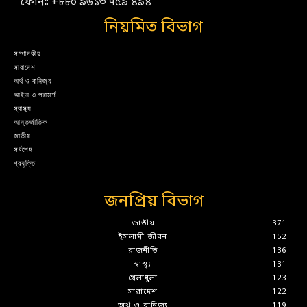
ফোনঃ +৮৮০ ৯৬১৩ ৭৫৯ ৪৯৪
নিয়মিত বিভাগ
সম্পাদকীয়
সারাদেশ
অর্থ ও বানিজ্য
আইন ও পরামর্শ
স্বাস্থ্য
আন্তর্জাতিক
জাতীয়
সর্বশেষ
প্রযুক্তি
জনপ্রিয় বিভাগ
জাতীয়
371
ইসলামী জীবন
152
রাজনীতি
136
স্বাস্থ্য
131
খেলাধুলা
123
সারাদেশ
122
অর্থ ও বানিজ্য
119