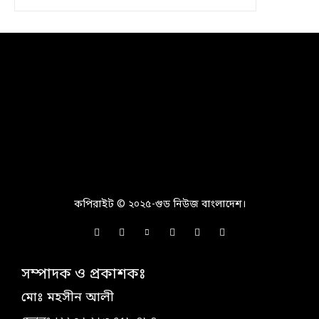
কপিরাইট © ২০২৫-গুড নিউজ বাংলাদেশ।
সম্পাদক ও প্রকাশকঃ
মোঃ মহসীন আলী