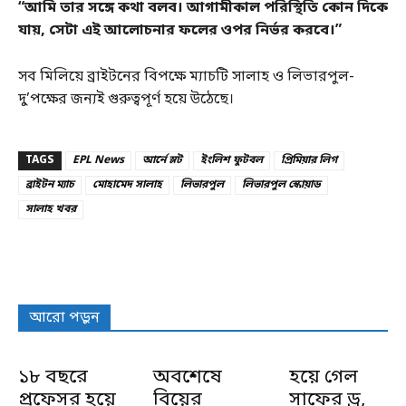
“আমি তার সঙ্গে কথা বলব। আগামীকাল পরিস্থিতি কোন দিকে
যায়, সেটা এই আলোচনার ফলের ওপর নির্ভর করবে।”
সব মিলিয়ে ব্রাইটনের বিপক্ষে ম্যাচটি সালাহ ও লিভারপুল-
দু’পক্ষের জন্যই গুরুত্বপূর্ণ হয়ে উঠেছে।
TAGS
EPL News
আর্নে স্লট
ইংলিশ ফুটবল
প্রিমিয়ার লিগ
ব্রাইটন ম্যাচ
মোহামেদ সালাহ
লিভারপুল
লিভারপুল স্কোয়াড
সালাহ খবর
আরো পড়ুন
১৮ বছরে
অবশেষে
হয়ে গেল
প্রফেসর হয়ে
বিয়ের
সাফের ড্র,