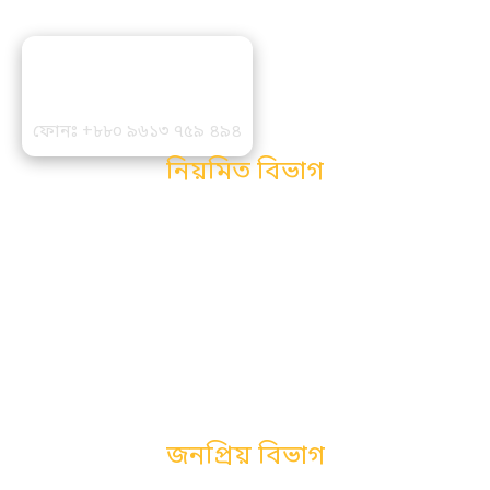
সম্পাদক ও প্রকাশকঃ
মোঃ মহসীন আলী
ফোনঃ +৮৮০ ৯৬১৩ ৭৫৯ ৪৯৪
নিয়মিত বিভাগ
সম্পাদকীয়
সারাদেশ
অর্থ ও বানিজ্য
আইন ও পরামর্শ
স্বাস্থ্য
আন্তর্জাতিক
জাতীয়
সর্বশেষ
প্রযুক্তি
জনপ্রিয় বিভাগ