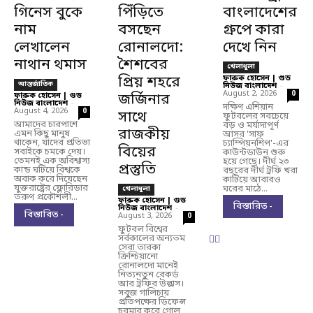
গিনেস বুকে
পিঁড়িতে
বাংলাদেশের
নাম
বসছেন
গ্রুপে কারা
লেখালেন
রোনালদো:
দেখে নিন
নাথান থমাস
শৈশবের
খেলাধুলা
প্রিয় শহরে
ফারুক হোসেন | গুড
আন্তর্জাতিক
নিউজ বাংলাদেশ
-
August 2, 2026
0
ফারুক হোসেন | গুড
জর্জিনার
নিউজ বাংলাদেশ
-
দক্ষিণ এশিয়ান
August 4, 2026
0
সাথে
ফুটবলের সবচেয়ে
আমাদের চারপাশে
বড় ও মর্যাদাপূর্ণ
রাজকীয়
এমন কিছু মানুষ
আসর 'সাফ
থাকেন, যাদের প্রতিভা
চ্যাম্পিয়নশিপ'-এর
বিয়ের
সবাইকে চমকে দেয়।
কাউন্টডাউন শুরু
তেমনই এক অবিশ্বাস্য
হয়ে গেছে। দীর্ঘ ২৩
প্রস্তুতি
কান্ড ঘটিয়ে বিশ্বকে
বছরের দীর্ঘ ট্রফি খরা
অবাক করে দিয়েছেন
কাটিয়ে আবারও
যুক্তরাষ্ট্রের ফ্লোরিডার
ঘরের মাঠে...
খেলাধুলা
তরুণ প্রকৌশলী...
ফারুক হোসেন | গুড
বিস্তারিত -
নিউজ বাংলাদেশ
-
বিস্তারিত -
August 3, 2026
0
ফুটবল বিশ্বের
সর্বকালের অন্যতম
সেরা তারকা
ক্রিশ্চিয়ানো
রোনালদো মানেই
নিত্যনতুন রেকর্ড
আর ট্রফির উল্লাস।
সবুজ গালিচায়
প্রতিপক্ষের ডিফেন্স
চুরমার করে গোল