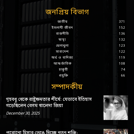
জনপ্রিয় বিভাগ
জাতীয়
371
ইসলামী জীবন
152
রাজনীতি
136
স্বাস্থ্য
132
খেলাধুলা
123
সারাদেশ
122
অর্থ ও বানিজ্য
119
আন্তর্জাতিক
108
চাকুরী
74
প্রযুক্তি
66
সম্পাদকীয়
গৃহবধূ থেকে রাষ্ট্রক্ষমতার শীর্ষে: যেভাবে ইতিহাস
গড়েছিলেন বেগম খালেদা জিয়া
December 30, 2025
পুরোনো হিসাব ভেঙে দিচ্ছে নতুন শক্তি-