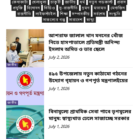
কেনাকাটা
খেলাধুলা
চাকুরী
জাতীয়
ধর্ম
নতুন পডকাস্ট
প্রবাস
প্রযুক্তি
বিনোদন
ভিডিও
ভূ-রাজনীতি
ভ্রমণ
মতামত
মেগাজিন
রাজনীতি
লাইফস্টাইল
শিক্ষা
সম্পাদকীয়
সর্বশেষ
সংস্কৃতি
সাফল্যের গল্প
সারাদেশ
স্বাস্থ্য
আশরাফ জালাল খান মননের খোঁজ
নিতে হাসপাতালে প্রতিমন্ত্রী অনিন্দ্য
ইসলাম অমিত ও তার ছেলে
July 2, 2026
জাতীয়
৪৯৫ উপজেলায় নতুন কাঠামো গঠনের
উদ্যোগ গৃহায়ন ও গণপূর্ত মন্ত্রণালইয়ের
July 1, 2026
জাতীয়
বিনামূল্যে প্রাথমিক সেবা পাবে তৃণমূলের
মানুষ: স্বাস্থ্যখাত ঢেলে সাজাচ্ছে সরকার
July 1, 2026