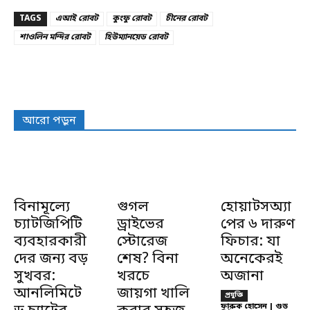
TAGS
এআই রোবট
কুংফু রোবট
চীনের রোবট
শাওলিন মন্দির রোবট
হিউম্যানয়েড রোবট
আরো পড়ুন
বিনামূল্যে
গুগল
হোয়াটসঅ্যা
চ্যাটজিপিটি
ড্রাইভের
পের ৬ দারুণ
ব্যবহারকারী
স্টোরেজ
ফিচার: যা
দের জন্য বড়
শেষ? বিনা
অনেকেরই
সুখবর:
খরচে
অজানা
আনলিমিটে
জায়গা খালি
প্রযুক্তি
ফারুক হোসেন | গুড