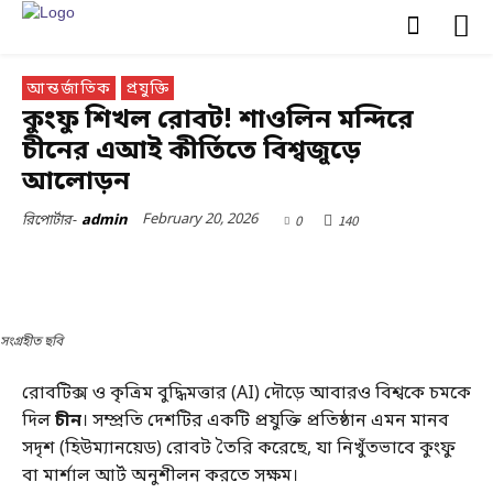
আন্তর্জাতিক
প্রযুক্তি
কুংফু শিখল রোবট! শাওলিন মন্দিরে
চীনের এআই কীর্তিতে বিশ্বজুড়ে
আলোড়ন
February 20, 2026
0
140
রিপোর্টার-
admin
সংগ্রহীত ছবি
রোবটিক্স ও কৃত্রিম বুদ্ধিমত্তার (AI) দৌড়ে আবারও বিশ্বকে চমকে
দিল
চীন
। সম্প্রতি দেশটির একটি প্রযুক্তি প্রতিষ্ঠান এমন মানব
সদৃশ (হিউম্যানয়েড) রোবট তৈরি করেছে, যা নিখুঁতভাবে কুংফু
বা মার্শাল আর্ট অনুশীলন করতে সক্ষম।