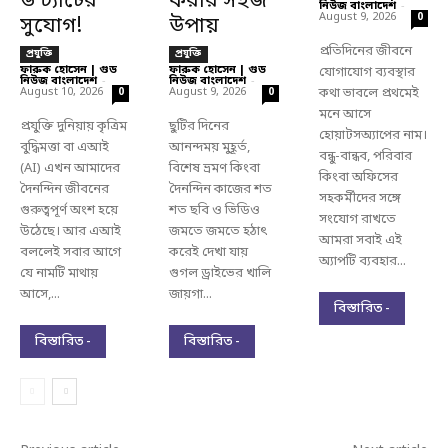
ড চ্যাটের
করার সহজ
নিউজ বাংলাদেশ
-
August 9, 2026
0
সুযোগ!
উপায়
প্রতিদিনের জীবনে
প্রযুক্তি
প্রযুক্তি
ফারুক হোসেন | গুড
ফারুক হোসেন | গুড
যোগাযোগ ব্যবস্থার
নিউজ বাংলাদেশ
-
নিউজ বাংলাদেশ
-
August 10, 2026
August 9, 2026
কথা ভাবলে প্রথমেই
0
0
মনে আসে
প্রযুক্তি দুনিয়ায় কৃত্রিম
ছুটির দিনের
হোয়াটসঅ্যাপের নাম।
বুদ্ধিমত্তা বা এআই
আনন্দময় মুহূর্ত,
বন্ধু-বান্ধব, পরিবার
(AI) এখন আমাদের
বিশেষ ভ্রমণ কিংবা
কিংবা অফিসের
দৈনন্দিন জীবনের
দৈনন্দিন কাজের শত
সহকর্মীদের সঙ্গে
গুরুত্বপূর্ণ অংশ হয়ে
শত ছবি ও ভিডিও
সংযোগ রাখতে
উঠেছে। আর এআই
জমতে জমতে হঠাৎ
আমরা সবাই এই
বললেই সবার আগে
করেই দেখা যায়
অ্যাপটি ব্যবহার...
যে নামটি মাথায়
গুগল ড্রাইভের খালি
আসে,...
জায়গা...
বিস্তারিত -
বিস্তারিত -
বিস্তারিত -