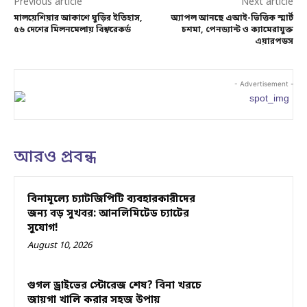
Previous article
Next article
মালয়েশিয়ার আকাশে ঘুড়ির ইতিহাস,
অ্যাপল আনছে এআই-ভিত্তিক স্মার্ট
৫৬ দেশের মিলনমেলায় বিশ্বরেকর্ড
চশমা, পেনড্যান্ট ও ক্যামেরাযুক্ত
এয়ারপডস
- Advertisement -
আরও প্রবন্ধ
বিনামূল্যে চ্যাটজিপিটি ব্যবহারকারীদের
জন্য বড় সুখবর: আনলিমিটেড চ্যাটের
সুযোগ!
August 10, 2026
গুগল ড্রাইভের স্টোরেজ শেষ? বিনা খরচে
জায়গা খালি করার সহজ উপায়