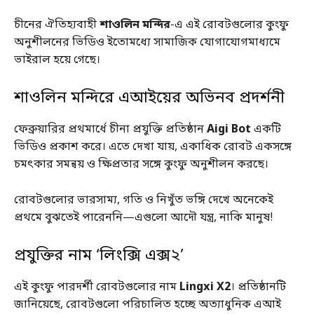
চীনের ঐতিহ্যবাহী
শাওলিন মন্দির
-এ এই রোবটগুলোর কুংফু
অনুশীলনের ভিডিও ইতোমধ্যে সামাজিক যোগাযোগমাধ্যমে
ভাইরাল হয়ে গেছে।
শাওলিন মন্দিরে এআইয়ের অভিনব প্রদর্শনী
ফেব্রুয়ারির প্রথমার্ধে চীনা প্রযুক্তি প্রতিষ্ঠান
Aigi Bot
একটি
ভিডিও প্রকাশ করে। এতে দেখা যায়, একাধিক রোবট একসঙ্গে
চমৎকার সমন্বয় ও ক্ষিপ্রতার সঙ্গে কুংফু অনুশীলন করছে।
রোবটগুলোর ভারসাম্য, গতি ও নিখুঁত ভঙ্গি দেখে অনেকেই
প্রথমে বুঝতেই পারেননি—এগুলো আদৌ যন্ত্র, নাকি মানুষ!
প্রযুক্তির নাম ‘লিংক্সি এক্স২’
এই কুংফু পারদর্শী রোবটগুলোর নাম
Lingxi X2
। প্রতিষ্ঠানটি
জানিয়েছে, রোবটগুলো পরিচালিত হচ্ছে অত্যাধুনিক এআই