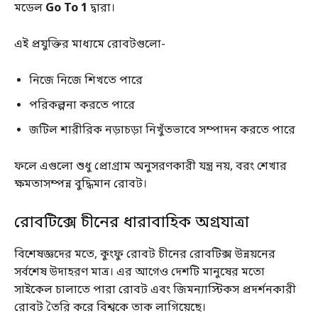
মডেল
Go To 1
দ্বারা।
এই প্রযুক্তির মাধ্যমে রোবটগুলো-
নিজে নিজে শিখতে পারে
পরিকল্পনা করতে পারে
জটিল শারীরিক নড়াচড়া নিখুঁতভাবে সম্পাদন করতে পারে
ফলে এগুলো শুধু প্রোগ্রাম অনুসরণকারী যন্ত্র নয়, বরং শেখার
ক্ষমতাসম্পন্ন বুদ্ধিমান রোবট।
রোবটিক্সে চীনের ধারাবাহিক অগ্রযাত্রা
বিশেষজ্ঞদের মতে, কুংফু রোবট চীনের রোবটিক্স উন্নয়নের
সর্বশেষ উদাহরণ মাত্র। এর আগেও দেশটি মানুষের মতো
সাইকেল চালাতে পারা রোবট এবং জিমন্যাস্টিকস প্রদর্শনকারী
রোবট তৈরি করে বিশ্বকে তাক লাগিয়েছে।