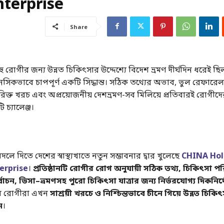
nterprise
Share
 রোগীর জন্য উন্নত চিকিৎসার উদ্দেশ্যে বিদেশ ভ্রমণ দীর্ঘদিন ধরেই ছিল
িকভাবে চাপপূর্ণ একটি সিদ্ধান্ত। সঠিক তথ্যের অভাব, ভুল রেফারেল
ক্ত খরচ এবং অপ্রয়োজনীয় দেশভ্রমণ-সব মিলিয়ে প্রতিবারই রোগীদে
চ্যালেঞ্জ।
লে দিতে দেশের স্বাস্থ্যখাতে নতুন সম্ভাবনার দ্বার খুলেছে
CHINA Hol
erprise
।
প্রতিষ্ঠানটি রোগীর রোগ অনুযায়ী
সঠিক তথ্য, চিকিৎসা পরি
বাচন, ভিসা–ভ্রমণসহ পুরো চিকিৎসা যাত্রার জন্য নির্ভরযোগ্য দিকনির্দ
ে রোগীরা এখন
সাশ্রয়ী খরচে ও নিশ্চিন্তভাবে চীনে গিয়ে উন্নত চিকিৎ
ন
।