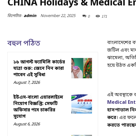
CHINA Holidays & Medical E
November 22, 2025
রিপোর্টার-
admin
0
171
বহুল পঠিত
বাংলাদেশের বহু
জটিল এবং মানস
ঝামেলা, অতিরি
১৬ আগস্ট ফ্যামিলি কার্ডের
হয়ে উঠত একটি 
যাত্রা শুরু: জেনে নিন কারা
পাবেন এই সুবিধা
August 7, 2026
এই অবস্থাকে বদ
ইউএস-বাংলা এয়ারলাইন্সে
Medical Ent
নিয়োগ বিজ্ঞপ্তি: সেফটি
হাসপাতাল নির্
অফিসার পদে চাকরির
সুযোগ
করে
। এর ফল
August 6, 2026
করতে পারছে