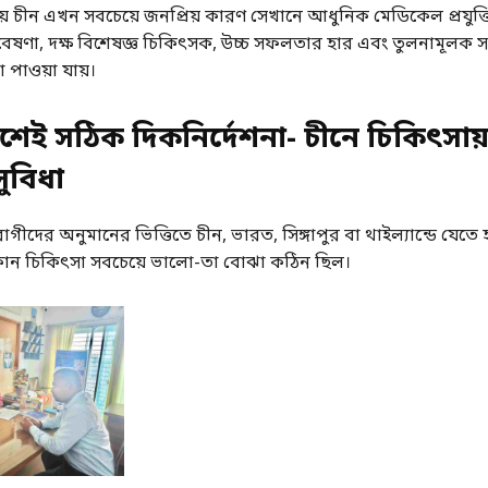
য় চীন এখন সবচেয়ে জনপ্রিয় কারণ সেখানে আধুনিক মেডিকেল প্রযুক্ত
েষণা, দক্ষ বিশেষজ্ঞ চিকিৎসক, উচ্চ সফলতার হার এবং তুলনামূলক সাশ
 পাওয়া যায়।
শেই সঠিক দিকনির্দেশনা- চীনে চিকিৎসায
সুবিধা
দের অনুমানের ভিত্তিতে চীন, ভারত, সিঙ্গাপুর বা থাইল্যান্ডে যেত
োন চিকিৎসা সবচেয়ে ভালো-তা বোঝা কঠিন ছিল।