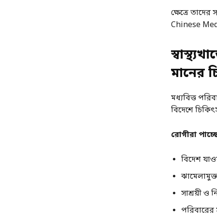
ক্ষেত্রে তাদে
Chinese Medic
স্বাস্থ্
মানের চ
মধ্যবিত্ত পরিব
বিদেশে চিকিৎস
রোগীরা পাচ্ছ
বিদেশ যাওয
ঝামেলামুক্ত
সাশ্রয়ী ও 
পরিবারের সঙ