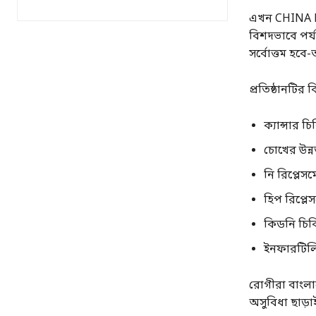
এখন CHINA Ho
বিশদভাবে পর্
সর্বোত্তম হবে
প্রতিষ্ঠানটির
ক্যান্সার চ
চোখের উন্
নি রিপ্লেসমে
হিপ রিপ্লেস
কিডনি চিক
ইনফারটিলি
রোগীরা বাংলাদ
অসুবিধা ছাড়াই