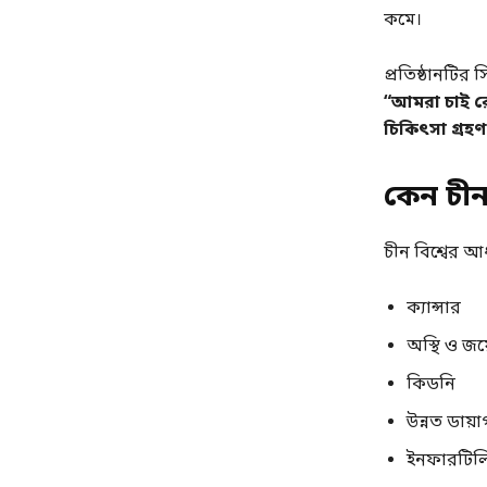
কমে।
প্রতিষ্ঠানটির 
“আমরা চাই রোগ
চিকিৎসা গ্রহণ
কেন চীন 
চীন বিশ্বের আ
ক্যান্সার
অস্থি ও জয়ে
কিডনি
উন্নত ডায়
ইনফারটিল