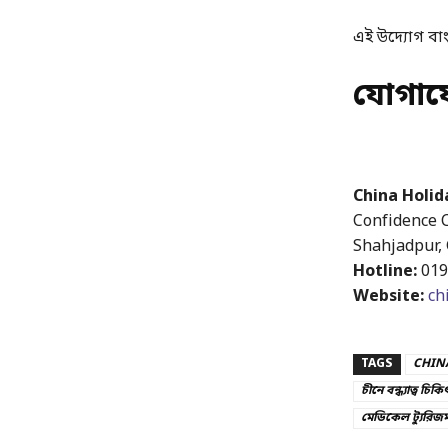
এই উদ্যোগ বাং
যোগা
China Holid
Confidence C
Shahjadpur,
Hotline:
019
Website:
ch
TAGS
CHINA
চীনে বন্ধ্যাত্ব চিকি
মেডিকেল ট্যুরিজ