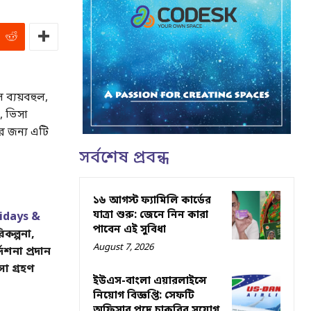
 ব্যয়বহুল,
, ভিসা
র জন্য এটি
সর্বশেষ প্রবন্ধ
১৬ আগস্ট ফ্যামিলি কার্ডের
যাত্রা শুরু: জেনে নিন কারা
idays &
পাবেন এই সুবিধা
কল্পনা,
August 7, 2026
েশনা প্রদান
সা গ্রহণ
ইউএস-বাংলা এয়ারলাইন্সে
নিয়োগ বিজ্ঞপ্তি: সেফটি
অফিসার পদে চাকরির সুযোগ