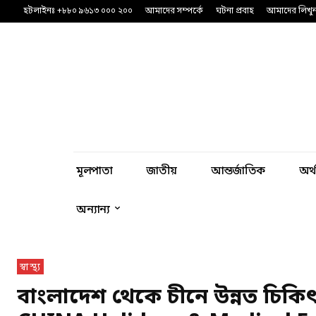
হটলাইনঃ +৮৮০ ৯৬১৩ ০০০ ২০০
আমাদের সম্পর্কে
ঘটনা প্রবাহ
আমাদের লিখু
মূলপাতা
জাতীয়
আন্তর্জাতিক
অর্
অন্যান্য
স্বাস্থ্য
বাংলাদেশ থেকে চীনে উন্নত চিকিৎস