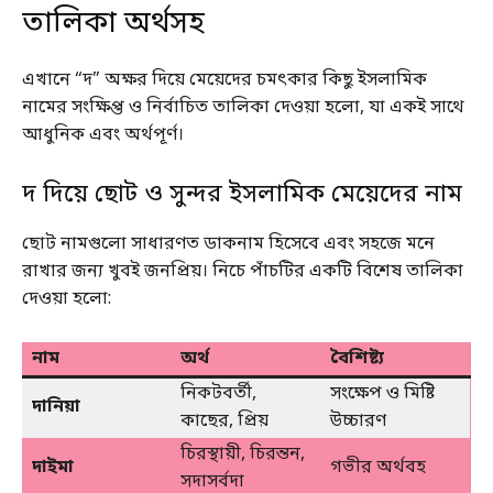
তালিকা অর্থসহ
এখানে “দ” অক্ষর দিয়ে মেয়েদের চমৎকার কিছু ইসলামিক
নামের সংক্ষিপ্ত ও নির্বাচিত তালিকা দেওয়া হলো, যা একই সাথে
আধুনিক এবং অর্থপূর্ণ।
দ দিয়ে ছোট ও সুন্দর ইসলামিক মেয়েদের নাম
ছোট নামগুলো সাধারণত ডাকনাম হিসেবে এবং সহজে মনে
রাখার জন্য খুবই জনপ্রিয়। নিচে পাঁচটির একটি বিশেষ তালিকা
দেওয়া হলো:
নাম
অর্থ
বৈশিষ্ট্য
নিকটবর্তী,
সংক্ষেপ ও মিষ্টি
দানিয়া
কাছের, প্রিয়
উচ্চারণ
চিরস্থায়ী, চিরন্তন,
দাইমা
গভীর অর্থবহ
সদাসর্বদা