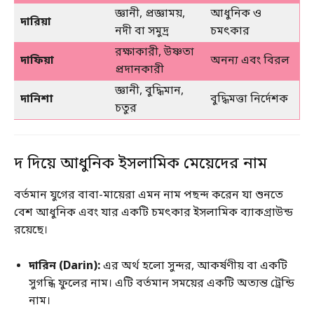
জ্ঞানী, প্রজ্ঞাময়,
আধুনিক ও
দারিয়া
নদী বা সমুদ্র
চমৎকার
রক্ষাকারী, উষ্ণতা
দাফিয়া
অনন্য এবং বিরল
প্রদানকারী
জ্ঞানী, বুদ্ধিমান,
দানিশা
বুদ্ধিমত্তা নির্দেশক
চতুর
দ দিয়ে আধুনিক ইসলামিক মেয়েদের নাম
বর্তমান যুগের বাবা-মায়েরা এমন নাম পছন্দ করেন যা শুনতে
বেশ আধুনিক এবং যার একটি চমৎকার ইসলামিক ব্যাকগ্রাউন্ড
রয়েছে।
দারিন (Darin):
এর অর্থ হলো সুন্দর, আকর্ষণীয় বা একটি
সুগন্ধি ফুলের নাম। এটি বর্তমান সময়ের একটি অত্যন্ত ট্রেন্ডি
নাম।