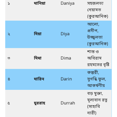
১
দানিয়া
Daniya
সহজলভ্য
নেয়ামত
(কুরআনিক)
আলো,
প্রদীপ,
২
দিয়া
Diya
উজ্জ্বলতা
(কুরআনিক)
শান্ত ও
৩
দিমা
Dima
অবিরাম
রহমতের বৃষ্টি
কস্তুরী,
৪
দারিন
Darin
সুগন্ধি ফুল,
আকর্ষণীয়
বড় মুক্তা,
মূল্যবান রত্ন
৫
দুররাহ
Durrah
(সাহাবি
নারী)