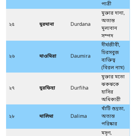
পাত্রী
মুক্তার দানা,
অত্যন্ত
২৫
দুরদানা
Durdana
মূল্যবান
সম্পদ
দীর্ঘজীবী,
চিরসবুজ
২৬
দাওমিরা
Daumira
ব্যক্তিত্ব
(বিরল নাম)
মুক্তার মতো
ঝকঝকে
২৭
দুরফিহা
Durfiha
হাসির
অধিকারী
খাঁটি শুভ্রতা,
২৮
দালিমা
Dalima
অত্যন্ত
পরিষ্কার
মসৃণ,