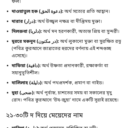
ফল।
দাওয়াতুল হক (دعوة الحق):
অর্থ সত্যের প্রতি আহ্বান।
দারার (درار):
অর্থ উজ্জ্বল নক্ষত্র বা দীপ্তিময় মুক্তা।
দিলরুবা (دلربا):
অর্থ মন হরণকারী, অত্যন্ত প্রিয় বা সুন্দরী।
দুররে মকনুন (در مكنون):
অর্থ লুকানো মুক্তা বা সুরক্ষিত রত্ন
(পবিত্র কুরআনে জান্নাতের হুরদের বর্ণনায় এই শব্দগুচ্ছ
এসেছে)।
দাফিয়া (دافية):
অর্থ উষ্ণতা প্রদানকারী, রক্ষাকর্তা বা
সহানুভূতিশীল।
দালিলাহ (دليلة):
অর্থ পথপ্রদর্শক, প্রমাণ বা গাইড।
দুহা (ضحى):
অর্থ পূর্বাহ্ন, চাশতের সময় বা সকালের মৃদু
রোদ। পবিত্র কুরআনে ‘উয-জুহা’ নামে একটি সূরাই রয়েছে।
২১-৩০টি দ দিয়ে মেয়েদের নাম