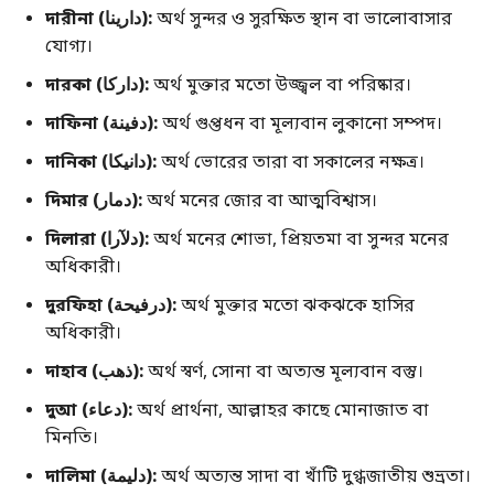
দারীনা (دارينا):
অর্থ সুন্দর ও সুরক্ষিত স্থান বা ভালোবাসার
যোগ্য।
দারকা (داركا):
অর্থ মুক্তার মতো উজ্জ্বল বা পরিষ্কার।
দাফিনা (دفينة):
অর্থ গুপ্তধন বা মূল্যবান লুকানো সম্পদ।
দানিকা (دانيكا):
অর্থ ভোরের তারা বা সকালের নক্ষত্র।
দিমার (دمار):
অর্থ মনের জোর বা আত্মবিশ্বাস।
দিলারা (دلآرا):
অর্থ মনের শোভা, প্রিয়তমা বা সুন্দর মনের
অধিকারী।
দুরফিহা (درفيحة):
অর্থ মুক্তার মতো ঝকঝকে হাসির
অধিকারী।
দাহাব (ذهب):
অর্থ স্বর্ণ, সোনা বা অত্যন্ত মূল্যবান বস্তু।
দুআ (دعاء):
অর্থ প্রার্থনা, আল্লাহর কাছে মোনাজাত বা
মিনতি।
দালিমা (دليمة):
অর্থ অত্যন্ত সাদা বা খাঁটি দুগ্ধজাতীয় শুভ্রতা।