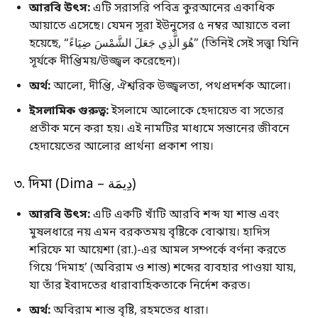
আরবি উৎস:
এটি সরাসরি পবিত্র কুরআনের একাধিক
আয়াতে এসেছে। যেমন সূরা ইউনুসের ৫ নম্বর আয়াতে বলা
হয়েছে, “هُوَ الَّذِي جَعَلَ الشَّمْسَ ضِيَاءً” (তিনিই সেই সত্ত্বা যিনি
সূর্যকে দীপ্তিময়/উজ্জ্বল করেছেন)।
অর্থ:
আলো, দীপ্তি, ঐশ্বরিক উজ্জ্বলতা, পথপ্রদর্শক আলো।
ইসলামিক গুরুত্ব:
ইসলামে আলোকে হেদায়েত বা সত্যের
প্রতীক মনে করা হয়। এই নামটির মাধ্যমে সন্তানের জীবনে
হেদায়েতের আলোর প্রার্থনা প্রকাশ পায়।
৩. দিমা (Dima – دِيمَة)
আরবি উৎস:
এটি একটি খাঁটি আরবি শব্দ যা শান্ত এবং
মুষলধারে নয় এমন বরকতময় বৃষ্টিকে বোঝায়। হাদিস
শরিফে মা আয়েশা (রা.)-এর আমল সম্পর্কে বর্ণনা করতে
গিয়ে ‘দিমাহ’ (অবিরাম ও শান্ত) শব্দের ব্যবহার পাওয়া যায়,
যা তাঁর ইবাদতের ধারাবাহিকতাকে নির্দেশ করত।
অর্থ:
অবিরাম শান্ত বৃষ্টি, রহমতের ধারা।