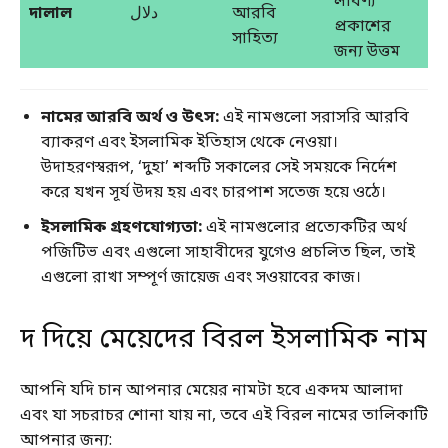
লাবণ্য
দালাল
دلال
আরবি
প্রকাশের
সাহিত্য
জন্য উত্তম
নামের আরবি অর্থ ও উৎস:
এই নামগুলো সরাসরি আরবি
ব্যাকরণ এবং ইসলামিক ইতিহাস থেকে নেওয়া।
উদাহরণস্বরূপ, ‘দুহা’ শব্দটি সকালের সেই সময়কে নির্দেশ
করে যখন সূর্য উদয় হয় এবং চারপাশ সতেজ হয়ে ওঠে।
ইসলামিক গ্রহণযোগ্যতা:
এই নামগুলোর প্রত্যেকটির অর্থ
পজিটিভ এবং এগুলো সাহাবীদের যুগেও প্রচলিত ছিল, তাই
এগুলো রাখা সম্পূর্ণ জায়েজ এবং সওয়াবের কাজ।
দ দিয়ে মেয়েদের বিরল ইসলামিক নাম
আপনি যদি চান আপনার মেয়ের নামটা হবে একদম আলাদা
এবং যা সচরাচর শোনা যায় না, তবে এই বিরল নামের তালিকাটি
আপনার জন্য: