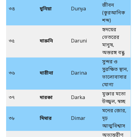
জীবন
৩৪
দুনিয়া
Dunya
(কুরআনিক
শব্দ)
হৃদয়ের
ভেতরের
৩৫
দারুনি
Daruni
মানুষ,
অন্তরঙ্গ বন্ধু
সুন্দর ও
সুরক্ষিত স্থান,
৩৬
দারীনা
Darina
ভালোবাসার
যোগ্য
মুক্তার মতো
৩৭
দারকা
Darka
উজ্জ্বল, স্বচ্ছ
মনের জোর,
৩৮
দিমার
Dimar
দৃঢ়
আত্মবিশ্বাস
অভ্যন্তরীণ