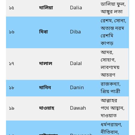
ডালিয়া ফুল,
১৫
দালিয়া
Dalia
আঙ্গুর লতা
রেশম, সোনা,
অত্যন্ত নরম
১৬
দিবা
Diba
রেশমি
কাপড়
আদর,
সোহাগ,
১৭
দালাল
Dalal
লাবণ্যময়
আচরণ
রাজকন্যা,
১৮
দানিন
Danin
প্রিয় পাত্রী
আল্লাহর
১৯
দাওয়াহ
Dawah
পথে আহ্বান,
দাওয়াত
ধর্মপরায়ণ,
নীতিবান,