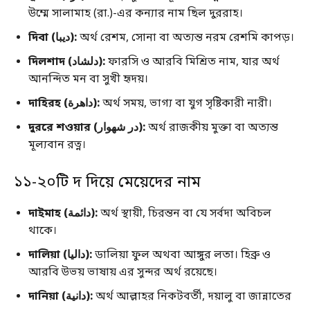
উম্মে সালামাহ (রা.)-এর কন্যার নাম ছিল দুররাহ।
দিবা (ديبا):
অর্থ রেশম, সোনা বা অত্যন্ত নরম রেশমি কাপড়।
দিলশাদ (دلشاد):
ফারসি ও আরবি মিশ্রিত নাম, যার অর্থ
আনন্দিত মন বা সুখী হৃদয়।
দাহিরহ (داهرة):
অর্থ সময়, ভাগ্য বা যুগ সৃষ্টিকারী নারী।
দুররে শওয়ার (در شهوار):
অর্থ রাজকীয় মুক্তা বা অত্যন্ত
মূল্যবান রত্ন।
১১-২০টি দ দিয়ে মেয়েদের নাম
দাইমাহ (دائمة):
অর্থ স্থায়ী, চিরন্তন বা যে সর্বদা অবিচল
থাকে।
দালিয়া (داليا):
ডালিয়া ফুল অথবা আঙ্গুর লতা। হিব্রু ও
আরবি উভয় ভাষায় এর সুন্দর অর্থ রয়েছে।
দানিয়া (دانية):
অর্থ আল্লাহর নিকটবর্তী, দয়ালু বা জান্নাতের