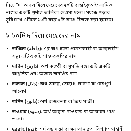
নিচে “দ” অক্ষর দিয়ে মেয়েদের ৫০টি বাছাইকৃত ইসলামিক
নামের একটি পূর্ণাঙ্গ তালিকা দেওয়া হলো। সহজে পড়ার
সুবিধার্থে এটিকে ১০টি করে ৫টি ভাগে বিভক্ত করা হয়েছে।
১-১০টি দ দিয়ে মেয়েদের নাম
দাখিলা (داخله):
এর অর্থ হলো প্রবেশকারী বা অভ্যন্তরীণ
বন্ধু। এটি একটি শান্ত প্রকৃতির নাম।
দারিন (دارين):
অর্থ কস্তুরী বা সুগন্ধি বস্তু। এটি একটি
আধুনিক এবং অত্যন্ত জনপ্রিয় নাম।
দালাল (دلال):
অর্থ আদর, সোহাগ, লাবণ্য বা স্নেহপূর্ণ
আচরণ।
দানিন (دانين):
অর্থ রাজকন্যা বা প্রিয় পাত্রী।
দাওয়াহ (دعوة):
অর্থ আহ্বান, দাওয়াত বা আল্লাহর পথে
ডাকা।
দুররাহ (درة):
অর্থ বড় মুক্তা বা মূল্যবান রত্ন। বিখ্যাত সাহাবী