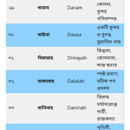
কোমল,
২৯
দারাম
Daram
সুন্দর
গতিসম্পন্ন
একটি সুন্দর
৩০
দাউসা
Dausa
ও সুগন্ধ
সুবাসিত গাছ
স্নিগ্ধতা,
৩১
দিমায়াহ
Dimayah
কোমলতা,
শান্ত স্বভাব
স্পষ্ট প্রমাণ,
৩২
দালালাহ
Dalalah
সঠিক পথ
প্রদর্শন
বিশেষ
মর্যাদাপ্রাপ্ত
৩৩
দানিনাহ
Daninah
নারী,
রাজকন্যা
পৃথিবী,