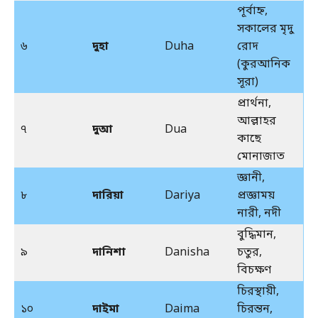
পূর্বাহ্ন,
সকালের মৃদু
৬
দুহা
Duha
রোদ
(কুরআনিক
সূরা)
প্রার্থনা,
আল্লাহর
৭
দুআ
Dua
কাছে
মোনাজাত
জ্ঞানী,
৮
দারিয়া
Dariya
প্রজ্ঞাময়
নারী, নদী
বুদ্ধিমান,
৯
দানিশা
Danisha
চতুর,
বিচক্ষণ
চিরস্থায়ী,
১০
দাইমা
Daima
চিরন্তন,