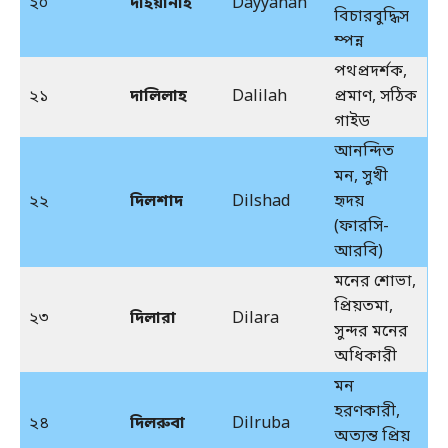
২০
দাইয়ানাহ
Dayyanah
বিচারবুদ্ধিস
ম্পন্ন
পথপ্রদর্শক,
২১
দালিলাহ
Dalilah
প্রমাণ, সঠিক
গাইড
আনন্দিত
মন, সুখী
২২
দিলশাদ
Dilshad
হৃদয়
(ফারসি-
আরবি)
মনের শোভা,
প্রিয়তমা,
২৩
দিলারা
Dilara
সুন্দর মনের
অধিকারী
মন
হরণকারী,
২৪
দিলরুবা
Dilruba
অত্যন্ত প্রিয়