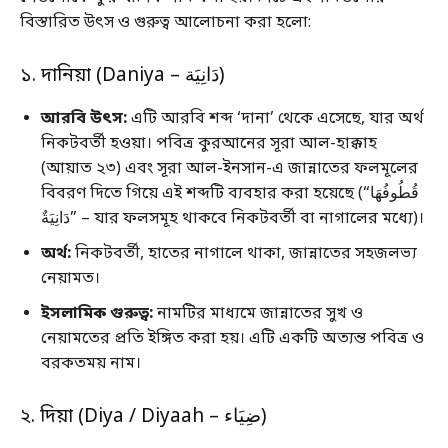
বিস্তারিত উৎস ও গুরুত্ব আলোচনা করা হলো:
১. দানিয়া (Daniya – دَانِيَة)
আরবি উৎস:
এটি আরবি শব্দ ‘দানা’ থেকে এসেছে, যার অর্থ
নিকটবর্তী হওয়া। পবিত্র কুরআনের সূরা আল-হাক্কাহ
(আয়াত ২৩) এবং সূরা আল-ইনসান-এ জান্নাতের ফলমূলের
বিবরণ দিতে গিয়ে এই শব্দটি ব্যবহার করা হয়েছে (“قُطُوفُهَا
دَانِيَةٌ” – যার ফলসমূহ থাকবে নিকটবর্তী বা নাগালের মধ্যে)।
অর্থ:
নিকটবর্তী, হাতের নাগালে থাকা, জান্নাতের সহজলভ্য
নেয়ামত।
ইসলামিক গুরুত্ব:
নামটির মাধ্যমে জান্নাতের সুখ ও
নেয়ামতের প্রতি ইঙ্গিত করা হয়। এটি একটি অত্যন্ত পবিত্র ও
বরকতময় নাম।
২. দিয়া (Diya / Diyaah – ضِيَاء)