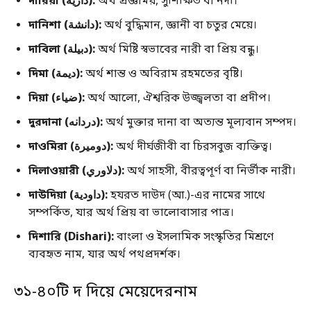
দারিয়া (دارية):
অর্থ প্রজ্ঞাময়, সুশিক্ষিত বা নদী।
দানিশা (دانشة):
অর্থ বুদ্ধিমান, জ্ঞানী বা চতুর মেয়ে।
দাবিলা (دبيلة):
অর্থ মিষ্টি স্বভাবের নারী বা প্রিয় বন্ধু।
দিমা (ديمة):
অর্থ শান্ত ও অবিরাম রহমতের বৃষ্টি।
দিয়া (ضياء):
অর্থ আলো, ঐশ্বরিক উজ্জ্বলতা বা প্রদীপ।
দুরদানা (دردانه):
অর্থ মুক্তার দানা বা অত্যন্ত মূল্যবান সম্পদ।
দাওমিরা (دوميرة):
অর্থ দীর্ঘজীবী বা চিরসবুজ ব্যক্তিত্ব।
দিলাওয়ারী (دلاوري):
অর্থ সাহসী, বীরত্বপূর্ণ বা নির্ভীক নারী।
দাউদিয়া (داودية):
হযরত দাউদ (আ.)-এর নামের সাথে
সম্পর্কিত, যার অর্থ প্রিয় বা ভালোবাসার পাত্র।
দিশারি (Dishari):
বাংলা ও ইসলামিক সংস্কৃতির মিশ্রণে
ব্যবহৃত নাম, যার অর্থ পথপ্রদর্শক।
৩১-৪০টি দ দিয়ে মেয়েদেরনাম