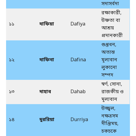
সদাসর্বদা
রক্ষাকারী,
উষ্ণতা বা
১১
দাফিয়া
Dafiya
আশ্রয়
প্রদানকারী
গুপ্তধন,
অত্যন্ত
১২
দাফিনা
Dafina
মূল্যবান
লুকানো
সম্পদ
স্বর্ণ, সোনা,
১৩
দাহাব
Dahab
রাজকীয় ও
মূল্যবান
উজ্জ্বল,
নক্ষত্রসম
১৪
দুররিয়া
Durriya
দীপ্তিময়,
চকচকে