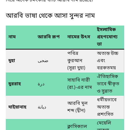
দিয়ে অনেক চমৎকার খাঁটি আরবি নাম রয়েছে।
আরবি ভাষা থেকে আসা সুন্দর নাম
ইসলামিক
নাম
আরবি রূপ
নামের উৎস
গ্রহণযোগ্য
তা
পবিত্র
অত্যন্ত উচ্চ
দুহা
ضحى
কুরআন
এবং
(সূরা দুহা)
বরকতময়
ঐতিহাসিক
সাহাবি নারী
দুররাহ
درة
ভাবে স্বীকৃত
(রা.)-এর নাম
ও সুন্নাত
ধর্মীয়ভাবে
আরবি মূল
দাইয়ানাহ
ديانة
অত্যন্ত
শব্দ (দ্বীন)
প্রশংসিত
মেয়েলি
ক্লাসিক্যাল