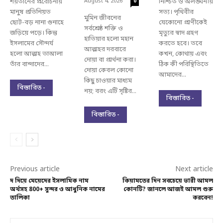
শয়তানের প্ররোচনায়
August 4, 2026
নিশ্চিত ও অলঙ্ঘনীয়
0
মানুষ প্রতিনিয়ত
সত্য। পৃথিবীর
মুমিন জীবনের
ছোট-বড় নানা গুনাহে
যেকোনো প্রাণীকেই
সর্বশ্রেষ্ঠ শক্তি ও
জড়িয়ে পড়ে। কিন্তু
মৃত্যুর স্বাদ গ্রহণ
হাতিয়ার হলো মহান
ইসলামের সৌন্দর্য
করতে হবে। তবে
আল্লাহর দরবারে
হলো আল্লাহ তাআলা
কখন, কোথায় এবং
দোয়া বা প্রার্থনা করা।
তাঁর বান্দাদের...
ঠিক কী পরিস্থিতিতে
দোয়া কেবল কোনো
আমাদের...
কিছু চাওয়ার মাধ্যম
বিস্তারিত -
নয়; বরং এটি সৃষ্টির...
বিস্তারিত -
বিস্তারিত -
Previous article
Next article
দ দিয়ে মেয়েদের ইসলামিক নাম
কিয়ামতের দিন সবচেয়ে ভারী আমল
অর্থসহ 800+ সুন্দর ও আধুনিক নামের
কোনটি? জানলে আজই আমল শুরু
তালিকা
করবেন!