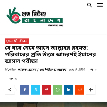
ইসলামী জীবন
যে ঘরে নেমে আসে আল্লাহর রহমত:
পরিবারের প্রতি উত্তম আচরণই ইমানের
আসল পরীক্ষা
July 9, 2026
0
রিপোর্টার-
ফারুক হোসেন | গুড নিউজ বাংলাদেশ
47