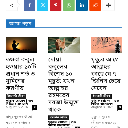
আরো পড়ুন
তওবা কবুল
দোয়া
মৃত্যুর আগে
হওয়ার ১০টি
কবুলের
আল্লাহর
প্রধান শর্ত ও
বিশেষ ১০
কাছে যে ৭
মুমিনের
মুহূর্ত: যখন
জিনিস চেয়ে
করণীয়
আল্লাহর
নেবেন
রহমতের
ইসলামী জীবন
ইসলামী জীবন
ফারুক হোসেন | গুড
দরজা উন্মুক্ত
ফারুক হোসেন | গুড
নিউজ বাংলাদেশ
-
নিউজ বাংলাদেশ
-
August 6, 2026
August 3, 2026
0
0
থাকে
মানুষ ভুলের ঊর্ধ্বে
মৃত্যু মানুষের
ইসলামী জীবন
ফারুক হোসেন | গুড
নয়। চলার পথে বা
জীবনের সবচেয়ে
নিউজ বাংলাদেশ
-