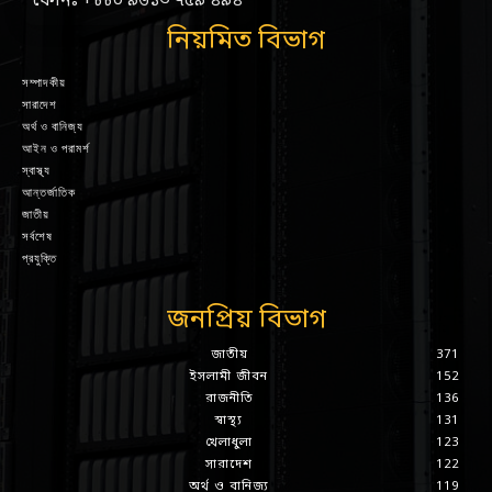
ফোনঃ +৮৮০ ৯৬১৩ ৭৫৯ ৪৯৪
নিয়মিত বিভাগ
সম্পাদকীয়
সারাদেশ
অর্থ ও বানিজ্য
আইন ও পরামর্শ
স্বাস্থ্য
আন্তর্জাতিক
জাতীয়
সর্বশেষ
প্রযুক্তি
জনপ্রিয় বিভাগ
জাতীয়
371
ইসলামী জীবন
152
রাজনীতি
136
স্বাস্থ্য
131
খেলাধুলা
123
সারাদেশ
122
অর্থ ও বানিজ্য
119