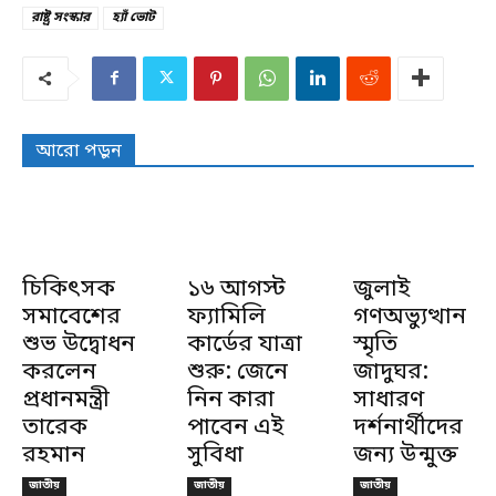
রাষ্ট্র সংস্কার
হ্যাঁ ভোট
আরো পড়ুন
চিকিৎসক
১৬ আগস্ট
জুলাই
সমাবেশের
ফ্যামিলি
গণঅভ্যুত্থান
শুভ উদ্বোধন
কার্ডের যাত্রা
স্মৃতি
করলেন
শুরু: জেনে
জাদুঘর:
প্রধানমন্ত্রী
নিন কারা
সাধারণ
তারেক
পাবেন এই
দর্শনার্থীদের
রহমান
সুবিধা
জন্য উন্মুক্ত
জাতীয়
জাতীয়
জাতীয়