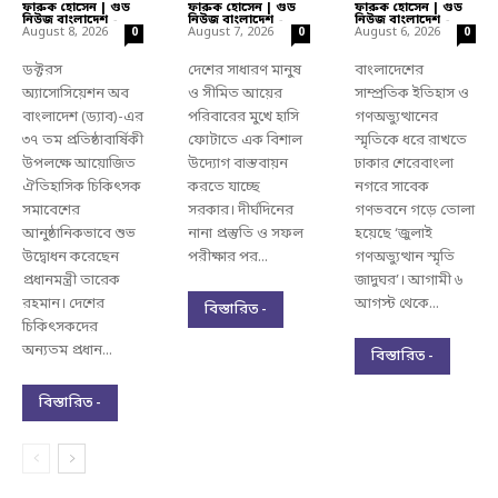
ফারুক হোসেন | গুড
ফারুক হোসেন | গুড
ফারুক হোসেন | গুড
নিউজ বাংলাদেশ
-
নিউজ বাংলাদেশ
-
নিউজ বাংলাদেশ
-
August 8, 2026
August 7, 2026
August 6, 2026
0
0
0
ডক্টরস
দেশের সাধারণ মানুষ
বাংলাদেশের
অ্যাসোসিয়েশন অব
ও সীমিত আয়ের
সাম্প্রতিক ইতিহাস ও
বাংলাদেশ (ড্যাব)-এর
পরিবারের মুখে হাসি
গণঅভ্যুত্থানের
৩৭ তম প্রতিষ্ঠাবার্ষিকী
ফোটাতে এক বিশাল
স্মৃতিকে ধরে রাখতে
উপলক্ষে আয়োজিত
উদ্যোগ বাস্তবায়ন
ঢাকার শেরেবাংলা
ঐতিহাসিক চিকিৎসক
করতে যাচ্ছে
নগরে সাবেক
সমাবেশের
সরকার। দীর্ঘদিনের
গণভবনে গড়ে তোলা
আনুষ্ঠানিকভাবে শুভ
নানা প্রস্তুতি ও সফল
হয়েছে ‘জুলাই
উদ্বোধন করেছেন
পরীক্ষার পর...
গণঅভ্যুত্থান স্মৃতি
প্রধানমন্ত্রী তারেক
জাদুঘর’। আগামী ৬
রহমান। দেশের
আগস্ট থেকে...
বিস্তারিত -
চিকিৎসকদের
অন্যতম প্রধান...
বিস্তারিত -
বিস্তারিত -