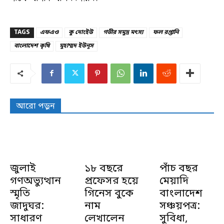
TAGS
এফএও
কু দোংইউ
গভীর সমুদ্র মৎস্য
ফল রপ্তানি
বাংলাদেশ কৃষি
মুহাম্মদ ইউনূস
আরো পড়ুন
জুলাই
১৮ বছরে
পাঁচ বছর
গণঅভ্যুত্থান
প্রফেসর হয়ে
মেয়াদি
স্মৃতি
গিনেস বুকে
বাংলাদেশ
জাদুঘর:
নাম
সঞ্চয়পত্র:
সাধারণ
লেখালেন
সুবিধা,