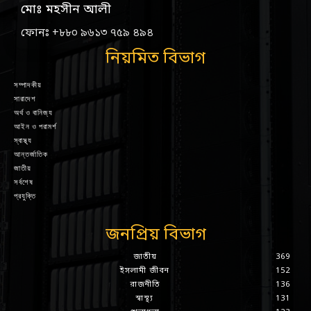
মোঃ মহসীন আলী
ফোনঃ +৮৮০ ৯৬১৩ ৭৫৯ ৪৯৪
নিয়মিত বিভাগ
সম্পাদকীয়
সারাদেশ
অর্থ ও বানিজ্য
আইন ও পরামর্শ
স্বাস্থ্য
আন্তর্জাতিক
জাতীয়
সর্বশেষ
প্রযুক্তি
জনপ্রিয় বিভাগ
জাতীয়
369
ইসলামী জীবন
152
রাজনীতি
136
স্বাস্থ্য
131