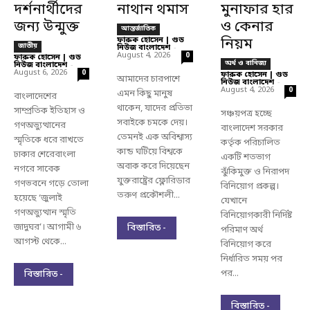
দর্শনার্থীদের
নাথান থমাস
মুনাফার হার
জন্য উন্মুক্ত
ও কেনার
আন্তর্জাতিক
ফারুক হোসেন | গুড
নিয়ম
জাতীয়
নিউজ বাংলাদেশ
-
August 4, 2026
0
ফারুক হোসেন | গুড
অর্থ ও বানিজ্য
নিউজ বাংলাদেশ
-
August 6, 2026
0
ফারুক হোসেন | গুড
আমাদের চারপাশে
নিউজ বাংলাদেশ
-
August 4, 2026
0
এমন কিছু মানুষ
বাংলাদেশের
থাকেন, যাদের প্রতিভা
সাম্প্রতিক ইতিহাস ও
সঞ্চয়পত্র হচ্ছে
সবাইকে চমকে দেয়।
গণঅভ্যুত্থানের
বাংলাদেশ সরকার
তেমনই এক অবিশ্বাস্য
স্মৃতিকে ধরে রাখতে
কর্তৃক পরিচালিত
কান্ড ঘটিয়ে বিশ্বকে
ঢাকার শেরেবাংলা
একটি শতভাগ
অবাক করে দিয়েছেন
নগরে সাবেক
ঝুঁকিমুক্ত ও নিরাপদ
যুক্তরাষ্ট্রের ফ্লোরিডার
গণভবনে গড়ে তোলা
বিনিয়োগ প্রকল্প।
তরুণ প্রকৌশলী...
হয়েছে ‘জুলাই
যেখানে
গণঅভ্যুত্থান স্মৃতি
বিনিয়োগকারী নির্দিষ্ট
জাদুঘর’। আগামী ৬
বিস্তারিত -
পরিমাণ অর্থ
আগস্ট থেকে...
বিনিয়োগ করে
নির্ধারিত সময় পর
পর...
বিস্তারিত -
বিস্তারিত -