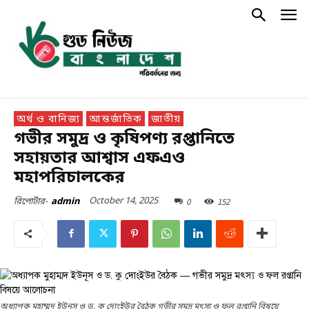
অর্থ ও বানিজ্য
আন্তর্জাতিক
জাতীয়
গভীর সমুদ্র ও কৃষিপণ্য রপ্তানিতে
সহায়তার আশ্বাস এফএও
মহাপরিচালকের
October 14, 2025
0
152
রিপোর্টার-
admin
অধ্যাপক মুহাম্মদ ইউনূস ও ড. কু দোংইউর বৈঠক গভীর সমুদ্র মৎস্য ও ফল রপ্তানি বিষয়ে