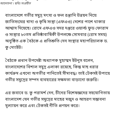
আলোচনা । ছবিঃ সংগ্রহীত
বাংলাদেশে গভীর সমুদ্র মৎস্য ও ফল রপ্তানি উন্নয়ন নিয়ে
জাতিসংঘের খাদ্য ও কৃষি সংস্থা (এফএও) দেশের পাশে থাকার
আশ্বাস দিয়েছে। রোমে এফএও সদর দপ্তরে ওয়ার্ল্ড ফুড ফোরাম
ও সংস্থার ৮০তম প্রতিষ্ঠাবার্ষিকী উপলক্ষে সোমবার (রোম সময়)
অনুষ্ঠিত এক বৈঠকে এ প্রতিশ্রুতি দেন সংস্থার মহাপরিচালক ড.
কু দোংইউ।
বৈঠকে প্রধান উপদেষ্টা অধ্যাপক মুহাম্মদ ইউনূস বলেন,
বাংলাদেশের বিশাল সমুদ্র এলাকা রয়েছে, কিন্তু মাছ ধরার
কার্যক্রম এখনো অগভীর পানিতেই সীমাবদ্ধ। তাই টেকসই উপায়ে
গভীর সমুদ্রের সম্পদ ব্যবহারের সক্ষমতা বাড়ানো জরুরি।
এর জবাবে ড. কু পরামর্শ দেন, চীনের বিশেষজ্ঞদের সহযোগিতায়
বাংলাদেশ যেন গভীর সমুদ্রের মাছের মজুদ ও আহরণ সম্ভাবনা
মূল্যায়ন করে এবং টেকসই নীতি প্রণয়ন করে।