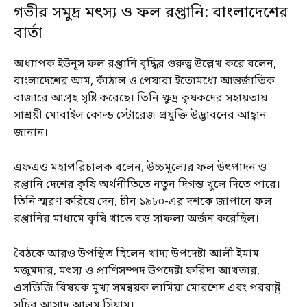
গভীর সমুদ্র মৎস্য ও ফল রপ্তানি: বাংলাদেশের
বার্তা
অধ্যাপক ইউনূস ফল রপ্তানি বৃদ্ধির গুরুত্ব উল্লেখ করে বলেন,
বাংলাদেশের আম, কাঁঠাল ও পেয়ারা ইতোমধ্যে আন্তর্জাতিক
বাজারে আগ্রহ সৃষ্টি করেছে। তিনি ক্ষুদ্র কৃষকদের সহায়তায়
সাশ্রয়ী মোবাইল কোল্ড স্টোরেজ প্রযুক্তি উদ্ভাবনের আহ্বান
জানান।
এফএও মহাপরিচালক বলেন, উচ্চমূল্যের ফল উৎপাদন ও
রপ্তানি দেশের কৃষি অর্থনীতিতে নতুন দিগন্ত খুলে দিতে পারে।
তিনি স্মরণ করিয়ে দেন, চীন ১৯৮০-এর দশকে জাপানে ফল
রপ্তানির মাধ্যমে কৃষি খাতে বড় সাফল্য অর্জন করেছিল।
বৈঠকে আরও উপস্থিত ছিলেন খাদ্য উপদেষ্টা আলী ইমাম
মজুমদার, মৎস্য ও প্রাণিসম্পদ উপদেষ্টা ফরিদা আখতার,
এসডিজি বিষয়ক মুখ্য সমন্বয়ক লামিয়া মোরশেদ এবং পররাষ্ট্র
সচিব আসাদ আলম সিয়াম।