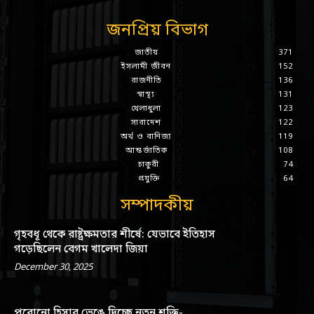
জনপ্রিয় বিভাগ
জাতীয়
371
ইসলামী জীবন
152
রাজনীতি
136
স্বাস্থ্য
131
খেলাধুলা
123
সারাদেশ
122
অর্থ ও বানিজ্য
119
আন্তর্জাতিক
108
চাকুরী
74
প্রযুক্তি
64
সম্পাদকীয়
গৃহবধূ থেকে রাষ্ট্রক্ষমতার শীর্ষে: যেভাবে ইতিহাস
গড়েছিলেন বেগম খালেদা জিয়া
December 30, 2025
পুরোনো হিসাব ভেঙে দিচ্ছে নতুন শক্তি-