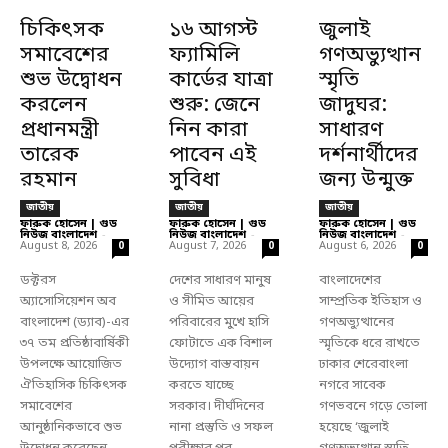
চিকিৎসক
১৬ আগস্ট
জুলাই
সমাবেশের
ফ্যামিলি
গণঅভ্যুত্থান
শুভ উদ্বোধন
কার্ডের যাত্রা
স্মৃতি
করলেন
শুরু: জেনে
জাদুঘর:
প্রধানমন্ত্রী
নিন কারা
সাধারণ
তারেক
পাবেন এই
দর্শনার্থীদের
রহমান
সুবিধা
জন্য উন্মুক্ত
জাতীয়
জাতীয়
জাতীয়
ফারুক হোসেন | গুড
ফারুক হোসেন | গুড
ফারুক হোসেন | গুড
নিউজ বাংলাদেশ
-
নিউজ বাংলাদেশ
-
নিউজ বাংলাদেশ
-
August 8, 2026
August 7, 2026
August 6, 2026
0
0
0
ডক্টরস
দেশের সাধারণ মানুষ
বাংলাদেশের
অ্যাসোসিয়েশন অব
ও সীমিত আয়ের
সাম্প্রতিক ইতিহাস ও
বাংলাদেশ (ড্যাব)-এর
পরিবারের মুখে হাসি
গণঅভ্যুত্থানের
৩৭ তম প্রতিষ্ঠাবার্ষিকী
ফোটাতে এক বিশাল
স্মৃতিকে ধরে রাখতে
উপলক্ষে আয়োজিত
উদ্যোগ বাস্তবায়ন
ঢাকার শেরেবাংলা
ঐতিহাসিক চিকিৎসক
করতে যাচ্ছে
নগরে সাবেক
সমাবেশের
সরকার। দীর্ঘদিনের
গণভবনে গড়ে তোলা
আনুষ্ঠানিকভাবে শুভ
নানা প্রস্তুতি ও সফল
হয়েছে ‘জুলাই