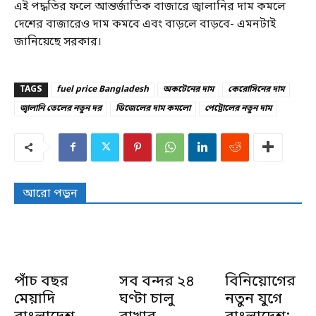
এই পদ্ধতির ফলে আন্তর্জাতিক বাজারে জ্বালানির দাম কমলে
দেশের বাজারেও দাম কমবে এবং বাড়লে বাড়বে- এমনটাই
জানিয়েছে সরকার।
TAGS
fuel price Bangladesh
অকটেনের দাম
কেরোসিনের দাম
জ্বালানি তেলের নতুন দর
ডিজেলের দাম কমলো
পেট্রোলের নতুন দাম
আরো পড়ুন
পাঁচ বছর
সব বন্দর ২৪
বিনিয়োগের
মেয়াদি
ঘণ্টা চালু
নতুন যুগে