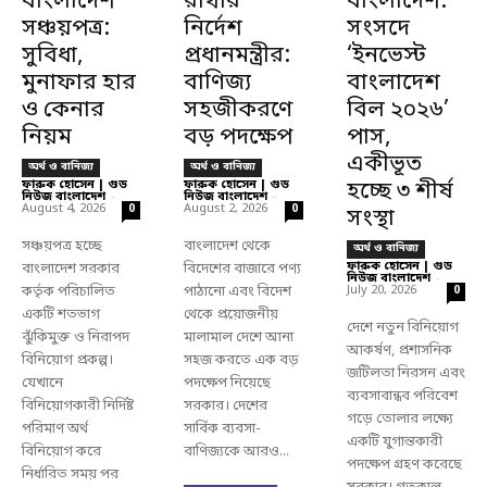
বাংলাদেশ
রাখার
বাংলাদেশ:
সঞ্চয়পত্র:
নির্দেশ
সংসদে
সুবিধা,
প্রধানমন্ত্রীর:
‘ইনভেস্ট
মুনাফার হার
বাণিজ্য
বাংলাদেশ
ও কেনার
সহজীকরণে
বিল ২০২৬’
নিয়ম
বড় পদক্ষেপ
পাস,
একীভূত
অর্থ ও বানিজ্য
অর্থ ও বানিজ্য
ফারুক হোসেন | গুড
ফারুক হোসেন | গুড
হচ্ছে ৩ শীর্ষ
নিউজ বাংলাদেশ
-
নিউজ বাংলাদেশ
-
August 4, 2026
August 2, 2026
0
0
সংস্থা
সঞ্চয়পত্র হচ্ছে
বাংলাদেশ থেকে
অর্থ ও বানিজ্য
ফারুক হোসেন | গুড
বাংলাদেশ সরকার
বিদেশের বাজারে পণ্য
নিউজ বাংলাদেশ
-
কর্তৃক পরিচালিত
পাঠানো এবং বিদেশ
July 20, 2026
0
একটি শতভাগ
থেকে প্রয়োজনীয়
দেশে নতুন বিনিয়োগ
ঝুঁকিমুক্ত ও নিরাপদ
মালামাল দেশে আনা
আকর্ষণ, প্রশাসনিক
বিনিয়োগ প্রকল্প।
সহজ করতে এক বড়
জটিলতা নিরসন এবং
যেখানে
পদক্ষেপ নিয়েছে
ব্যবসাবান্ধব পরিবেশ
বিনিয়োগকারী নির্দিষ্ট
সরকার। দেশের
গড়ে তোলার লক্ষ্যে
পরিমাণ অর্থ
সার্বিক ব্যবসা-
একটি যুগান্তকারী
বিনিয়োগ করে
বাণিজ্যকে আরও...
পদক্ষেপ গ্রহণ করেছে
নির্ধারিত সময় পর