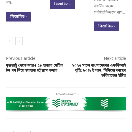
সরকার। গতকাল
পর...
বিস্তারিত -
জাতীয় সংসদে
সর্বসম্মতিক্রমে পাস...
বিস্তারিত -
বিস্তারিত -
Previous article
Next article
যুক্তরাষ্ট্র থেকে আরও ৫৮ হাজার মেট্রিক
২০২৫ সালে বাংলাদেশের এফডিআই
টন গম নিয়ে জাহাজ চট্টগ্রাম বন্দরে
বৃদ্ধি: ৮০% উত্থান, বিনিয়োগবান্ধব
ভবিষ্যতের ইঙ্গিত
- Advertisement -