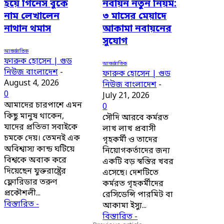
হয়ে গিনেস বুকে
নবায়ন নতুন নিয়ম:
নাম লেখালেন
৩ মাসের মেয়াদে
নাথান থমাস
আকামা নবায়নের
সুযোগ
আন্তর্জাতিক
ফারুক হোসেন | গুড
আন্তর্জাতিক
নিউজ বাংলাদেশ
-
ফারুক হোসেন | গুড
August 4, 2026
নিউজ বাংলাদেশ
-
0
July 21, 2026
আমাদের চারপাশে এমন
0
কিছু মানুষ থাকেন,
সৌদি আরবে কর্মরত
যাদের প্রতিভা সবাইকে
লাখ লাখ প্রবাসী
চমকে দেয়। তেমনই এক
গৃহকর্মী ও তাদের
অবিশ্বাস্য কান্ড ঘটিয়ে
নিয়োগকর্তাদের জন্য
বিশ্বকে অবাক করে
একটি বড় স্বস্তির খবর
দিয়েছেন যুক্তরাষ্ট্রের
এসেছে। দেশটিতে
ফ্লোরিডার তরুণ
কর্মরত গৃহকর্মীদের
প্রকৌশলী...
রেসিডেন্সি পারমিট বা
বিস্তারিত -
আকামা ইস্যু...
বিস্তারিত -