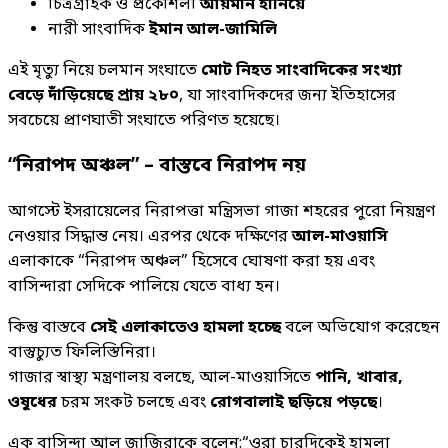
চিত্রগ্রাহক ও প্রকৌশলী
আয়মান হানিয়ে
নারী সাংবাদিক
ইমান আল-জামিলি
এই মৃত্যু নিয়ে চলমান সংঘাতে
মোট নিহত সাংবাদিকের সংখ্যা
বেড়ে দাঁড়িয়েছে প্রায় ২৮০
, যা সাংবাদিকদের জন্য ইতিহাসের
সবচেয়ে প্রাণঘাতী সংঘাতে পরিণত হয়েছে।
“নিরাপদ অঞ্চল” – বাস্তবে নিরাপদ নয়
আগস্টে ইসরায়েলের নিরাপত্তা মন্ত্রিসভা গাজা শহরের পুরো নিয়ন্ত্রণ
নেওয়ার সিদ্ধান্ত নেয়। এরপর থেকে দক্ষিণের
আল-মাওয়া‍সি
এলাকাকে “নিরাপদ অঞ্চল” হিসেবে ঘোষণা করা হয় এবং
বাসিন্দারা সেদিকে পালিয়ে যেতে বাধ্য হন।
কিন্তু বাস্তবে
সেই এলাকাতেও হামলা হচ্ছে
বলে অভিযোগ করেছেন
বাস্তুচ্যুত ফিলিস্তিনিরা।
গাজার স্বাস্থ্য মন্ত্রণালয় বলছে, আল-মাওয়াসিতে
পানি, খাবার,
ওষুধের
চরম সংকট চলছে এবং
রোগবালাই ছড়িয়ে পড়ছে
।
এক বাসিন্দা আল জাজিরাকে বলেন:“ওরা চারদিকেই হামলা