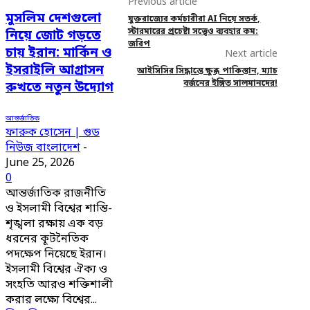
Previous article
মুসলিম দেশগুলো
যুক্তরাজ্যের কর্মচারীরা AI নিয়ে সতর্ক,
স্টারমারের প্রচেষ্টা সত্ত্বেও ব্যবহার কম:
নিয়ে জোট গড়তে
জরিপ
চায় ইরান: মার্কিন ও
Next article
ইসরাইলি আগ্রাসন
আইসিসির সিদ্ধান্তে ক্ষুব্ধ পাকিস্তান, ম্যাচ
বর্জনের ইঙ্গিত সালমানদের!
রুখতে নতুন উদ্যোগ
আন্তর্জাতিক
ফারুক হোসেন | গুড
নিউজ বাংলাদেশ
-
June 25, 2026
0
আন্তর্জাতিক রাজনীতি
ও ইসলামী বিশ্বের শান্তি-
শৃঙ্খলা রক্ষায় এক বড়
ধরনের কূটনৈতিক
পদক্ষেপ নিয়েছে ইরান।
ইসলামী বিশ্বের ঐক্য ও
সংহতি আরও শক্তিশালী
করার লক্ষ্যে বিশ্বের...