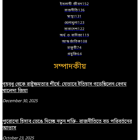
ইসলামী জীবন
152
রাজনীতি
136
স্বাস্থ্য
131
খেলাধুলা
123
সারাদেশ
122
অর্থ ও বানিজ্য
119
আন্তর্জাতিক
108
চাকুরী
74
প্রযুক্তি
64
সম্পাদকীয়
গৃহবধূ থেকে রাষ্ট্রক্ষমতার শীর্ষে: যেভাবে ইতিহাস গড়েছিলেন বেগম
খালেদা জিয়া
December 30, 2025
পুরোনো হিসাব ভেঙে দিচ্ছে নতুন শক্তি- রাজনীতিতে বড় পরিবর্তনের
আভাস
October 23, 2025