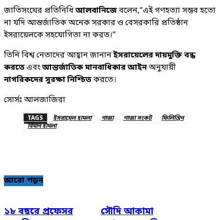
জাতিসংঘের প্রতিনিধি
আলবানিজে
বলেন,“এই গণহত্যা সম্ভব হতো
না যদি আন্তর্জাতিক অনেক সরকার ও বেসরকারি প্রতিষ্ঠান
ইসরায়েলকে সহযোগিতা না করত।”
তিনি বিশ্ব নেতাদের আহ্বান জানান
ইসরায়েলের দায়মুক্তি বন্ধ
করতে
এবং
আন্তর্জাতিক মানবাধিকার আইন
অনুযায়ী
নাগরিকদের সুরক্ষা নিশ্চিত
করতে।
সোর্সঃ আলজাজিরা
TAGS
ইসরায়েল হামলা
গাজা
গাজা সংকট
ফিলিস্তিন
বিমান হামলা
আরো পড়ুন
১৮ বছরে প্রফেসর
সৌদি আকামা