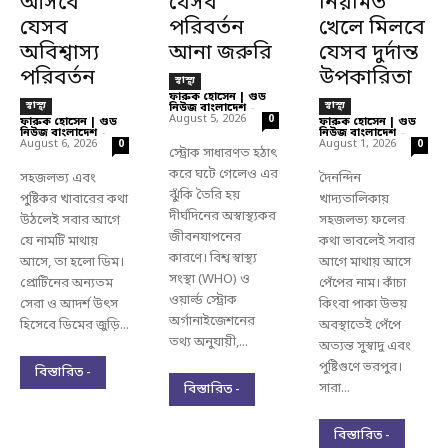
আসবে
যেসব
নিয়মিত
যেসব
পরিবর্তন
খেলে মিলবে
অবিশ্বাস্য
আনা জরুরি
যেসব দুর্দান্ত
পরিবর্তন
উপকারিতা
স্বাস্থ্য
ফারুক হোসেন | গুড
স্বাস্থ্য
স্বাস্থ্য
নিউজ বাংলাদেশ
-
August 5, 2026
0
ফারুক হোসেন | গুড
ফারুক হোসেন | গুড
নিউজ বাংলাদেশ
-
নিউজ বাংলাদেশ
-
August 6, 2026
August 1, 2026
0
0
স্ট্রোক সাধারণত হঠাৎ
করে ঘটে গেলেও এর
সহজলভ্য এবং
দৈনন্দিন
ঝুঁকি তৈরি হয়
পুষ্টিকর খাবারের কথা
খাদ্যতালিকায়
দীর্ঘদিনের অস্বাস্থ্যকর
উঠলেই সবার আগে
সহজলভ্য ফলের
জীবনযাপনের
যে নামটি মাথায়
কথা ভাবলেই সবার
কারণে। বিশ্ব স্বাস্থ্য
আসে, তা হলো ডিম।
আগে মাথায় আসে
সংস্থা (WHO) ও
প্রোটিনের অন্যতম
পেঁপের নাম। কাঁচা
ওয়ার্ল্ড স্ট্রোক
সেরা ও আদর্শ উৎস
কিংবা পাকা উভয়
অর্গানাইজেশনের
হিসেবে ডিমের জুড়ি...
অবস্থাতেই পেঁপে
তথ্য অনুযায়ী,...
অত্যন্ত সুস্বাদু এবং
পুষ্টিগুণে ভরপুর।
বিস্তারিত -
সারা...
বিস্তারিত -
বিস্তারিত -