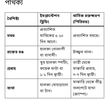
পার্থক্য
ইমপ্লান্টেশন
মাসিক রক্তক্ষরণ
বৈশিষ্ট্য
ব্লিডিং
(পিরিয়ড)
প্রত্যাশিত
সময়
মাসিকের ৫-১০
প্রত্যাশিত সময়ে।
দিন আগে।
হালকা গোলাপী
রক্তের রঙ
উজ্জ্বল লাল।
বা বাদামী।
খুব হালকা স্পটিং,
ভারী থেকে
প্রবাহ
কয়েক ঘণ্টা বা
মাঝারি প্রবাহ,
১-২ দিন স্থায়ী।
৩-৭ দিন স্থায়ী।
মাঝারি থেকে তীব্র
হালকা মোচড়ানো
ব্যথা
তলপেটে ব্যথা
বা টান।
(ক্র‍্যাম্প)।