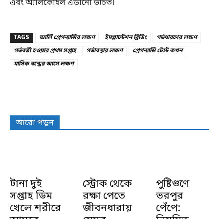
এবং অ্যালকোহল এড়ানো উচিত।
TAGS
আর্লি প্রেগন্যান্সির লক্ষণ
ইমপ্লান্টেশন ব্লিডিং
গর্ভধারণের লক্ষণ
গর্ভবতী হওয়ার প্রথম সপ্তাহ
গর্ভাবস্থার লক্ষণ
প্রেগন্যান্সি টেস্ট কখন
মাসিক বন্ধের আগে লক্ষণ
আরো পড়ুন
টানা দুই
স্ট্রোক থেকে
পুষ্টিগুণে
সপ্তাহ ডিম
রক্ষা পেতে
ভরপুর
খেলে শরীরে
জীবনধারায়
পেঁপে: