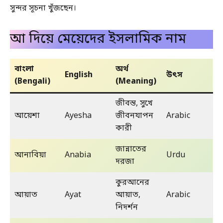
সুন্দর সূচনা খুঁজছেন।
আ দিয়ে মেয়েদের ইসলামিক নাম
বাংলা
অর্থ
English
উৎস
(Bengali)
(Meaning)
জীবন্ত, সুখে
আয়েশা
Ayesha
জীবনযাপন
Arabic
কারী
জান্নাতের
আনাবিয়া
Anabia
Urdu
দরজা
কুরআনের
আয়াত
Ayat
আয়াত,
Arabic
নিদর্শন