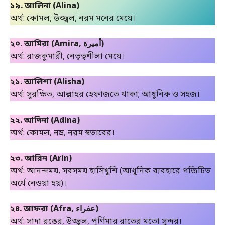
১৯. আলিনা (Alina)
অর্থ: কোমল, উজ্জ্বল, নরম মনের মেয়ে।
২০. আমিরা (Amira, أميرة)
অর্থ: রাজকুমারী, নেতৃত্বশীলা মেয়ে।
২১. আলিশা (Alisha)
অর্থ: সুরক্ষিত, আল্লাহর হেফাজতে থাকা; আধুনিক ও সহজ।
২২. আদিনা (Adina)
অর্থ: কোমল, নম্র, নরম স্বভাবের।
২৩. আরিন (Arin)
অর্থ: আনন্দময়, সবসময় হাসিখুশি (আধুনিক ব্যবহারে পজিটিভ
অর্থে নেওয়া হয়)।
২৪. আফরা (Afra, عفراء)
অর্থ: সাদা রঙের, উজ্জ্বল, পূর্ণিমার রাতের মতো সুন্দর।