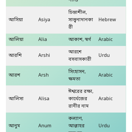
শান্তি
চিন্তাশীল,
আসিয়া
Asiya
সান্ত্বনাদানকা
Hebrew
রী
আলিয়া
Alia
আকাশ, স্বর্গ
Arabic
আরশে
আরশি
Arshi
Urdu
বসবাসকারী
সিংহাসন,
আরশ
Arsh
Arabic
ক্ষমতা
ঈশ্বরের রক্ষা,
আলিসা
Alisa
কার্থেজের
Arabic
রানীর নাম
কল্যাণ,
আনুম
Anum
আল্লাহর
Urdu