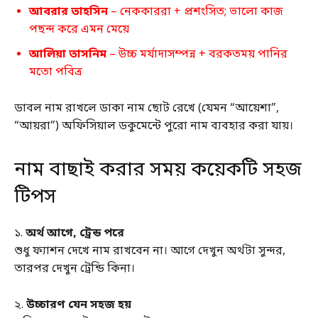
আবরার তাহসিন
– নেককাররা + প্রশংসিত; ভালো কাজ
পছন্দ করে এমন মেয়ে
আলিয়া তাসনিম
– উচ্চ মর্যাদাসম্পন্ন + বরকতময় পানির
মতো পবিত্র
ডাবল নাম রাখলে ডাকা নাম ছোট রেখে (যেমন “আয়েশা”,
“আয়রা”) অফিসিয়াল ডকুমেন্টে পুরো নাম ব্যবহার করা যায়।
নাম বাছাই করার সময় কয়েকটি সহজ
টিপস
১.
অর্থ আগে, ট্রেন্ড পরে
শুধু ফ্যাশন দেখে নাম রাখবেন না। আগে দেখুন অর্থটা সুন্দর,
তারপর দেখুন ট্রেন্ডি কিনা।
২.
উচ্চারণ যেন সহজ হয়