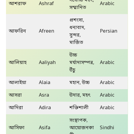
সর্বোচ্চ মহৎ,
আশরাফ
Ashraf
Arabic
সম্মানিত
প্রশংসা,
ধন্যবাদ,
আফরিন
Afreen
Persian
সুন্দর,
মার্জিত
উচ্চ
আলিয়াহ
Aaliyah
মর্যাদাসম্পন্ন,
Arabic
উঁচু
আলাইয়া
Alaia
মহান, উচ্চ
Arabic
আসরা
Asra
উদার, মহৎ
Arabic
আদিরা
Adira
শক্তিশালী
Arabic
সংস্থাপক,
আসিফা
Asifa
আয়োজনকা
Sindhi