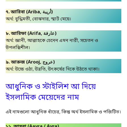
৭. আরিবা (Ariba, أريبة)
অর্থ: বুদ্ধিমতী, বোঝদার, স্মার্ট মেয়ে।
৮. আরিফা (Arifa, عارفة)
অর্থ: জ্ঞানী, আল্লাহকে চেনেন এমন নারী, সচেতন ও
উপলব্ধিশীল।
৯. আরুজ (Arooj, عروج)
অর্থ: উচ্চে ওঠা, উন্নতি, উৎকর্ষের দিকে উঠতে থাকা।
আধুনিক ও স্টাইলিশ আ দিয়ে
ইসলামিক মেয়েদের নাম
এই নামগুলো আধুনিক ধাঁচের, কিন্তু অর্থ ইসলামিক ও পজিটিভ।
১১. আয়রা (Aayra / Ayra)