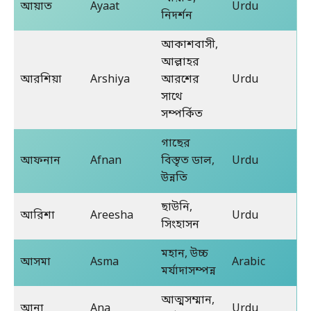
আয়াত
Ayaat
Urdu
নিদর্শন
আকাশবাসী,
আল্লাহর
আরশিয়া
Arshiya
আরশের
Urdu
সাথে
সম্পর্কিত
গাছের
আফনান
Afnan
বিস্তৃত ডাল,
Urdu
উন্নতি
ছাউনি,
আরিশা
Areesha
Urdu
সিংহাসন
মহান, উচ্চ
আসমা
Asma
Arabic
মর্যাদাসম্পন্ন
আত্মসম্মান,
আনা
Ana
Urdu