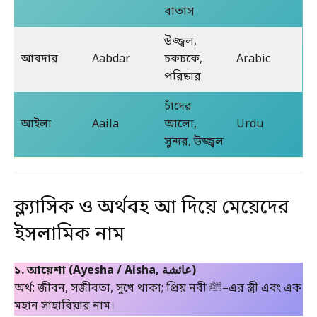
বাতাস
উজ্জ্বল,
আবদার
Aabdar
চকচকে,
Arabic
পরিষ্কার
চাঁদের
আইলা
Aaila
আলো,
Urdu
সুন্দর, উজ্জ্বল
ক্ল্যাসিক ও অর্থবহ আ দিয়ে মেয়েদের
ইসলামিক নাম
১. আয়েশা (Ayesha / Aisha, عائشة)
অর্থ: জীবন, সজীবতা, সুখে থাকা; প্রিয় নবী ﷺ–এর স্ত্রী এবং এক
মহান সাহাবিয়ার নাম।