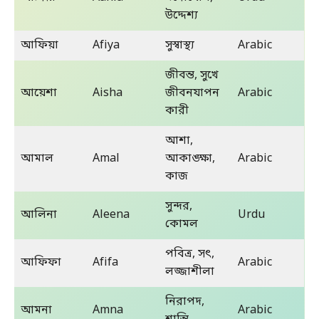
উদ্দেশ্য
আফিয়া
Afiya
সুস্বাস্থ্য
Arabic
জীবন্ত, সুখে
আয়েশা
Aisha
জীবনযাপন
Arabic
কারী
আশা,
আমাল
Amal
আকাঙ্ক্ষা,
Arabic
কাজ
সুন্দর,
আলিনা
Aleena
Urdu
কোমল
পবিত্র, সৎ,
আফিফা
Afifa
Arabic
লজ্জাশীলা
নিরাপদ,
আমনা
Amna
Arabic