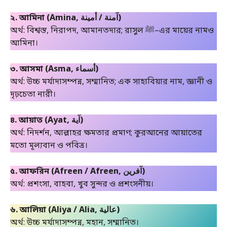
২. আমিনা (Amina, آمنة / أمينة)
অর্থ: বিশ্বস্ত, নিরাপদ, আমানতদার; রাসুল ﷺ–এর মায়ের নামও
আমিনা।
৩. আসমা (Asma, أسماء)
অর্থ: উচ্চ মর্যাদাসম্পন্ন, সম্মানিত; এক সাহাবিয়ার নাম, জ্ঞানী ও
দৃঢ়চেতা নারী।
৪. আয়াত (Ayat, آية)
অর্থ: নিদর্শন, আল্লাহর ক্ষমতার প্রমাণ; কুরআনের আয়াতের
মতো মূল্যবান ও পবিত্র।
৫. আফরিন (Afreen / Afreen, آفرين)
অর্থ: প্রশংসা, বাহবা, খুব সুন্দর ও প্রশংসনীয়।
৬. আলিয়া (Aliya / Alia, عالية)
অর্থ: উচ্চ মর্যাদাসম্পন্ন, মহান, সম্মানিত।