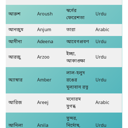
স্বর্গের
আরুশ
Aroush
Urdu
ফেরেশতা
আনজুম
Anjum
তারা
Arabic
আদীনা
Adeena
আবেগপ্রবণ
Urdu
ইচ্ছা,
আরজু
Arzoo
Urdu
আকাঙ্ক্ষা
লাল-হলুদ
অ্যাম্বার
Amber
রঙের
Urdu
মূল্যবান রত্ন
মনোরম
আরিজ
Areej
Arabic
সুগন্ধ
সুন্দর,
আনিলা
Anila
নির্দোষ,
Urdu