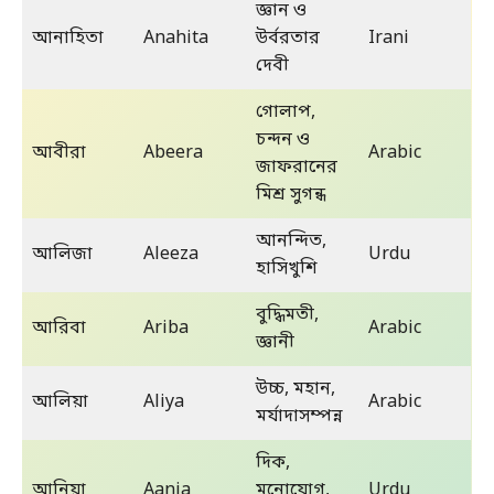
জ্ঞান ও
আনাহিতা
Anahita
উর্বরতার
Irani
দেবী
গোলাপ,
চন্দন ও
আবীরা
Abeera
Arabic
জাফরানের
মিশ্র সুগন্ধ
আনন্দিত,
আলিজা
Aleeza
Urdu
হাসিখুশি
বুদ্ধিমতী,
আরিবা
Ariba
Arabic
জ্ঞানী
উচ্চ, মহান,
আলিয়া
Aliya
Arabic
মর্যাদাসম্পন্ন
দিক,
আনিয়া
Aania
মনোযোগ,
Urdu