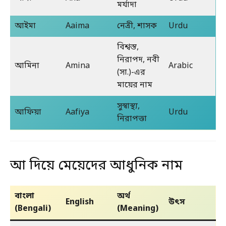
মর্যাদা
আইমা
Aaima
নেত্রী, শাসক
Urdu
বিশ্বস্ত,
নিরাপদ, নবী
আমিনা
Amina
Arabic
(সা.)-এর
মায়ের নাম
সুস্বাস্থ্য,
আফিয়া
Aafiya
Urdu
নিরাপত্তা
আ দিয়ে মেয়েদের আধুনিক নাম
বাংলা
অর্থ
English
উৎস
(Bengali)
(Meaning)