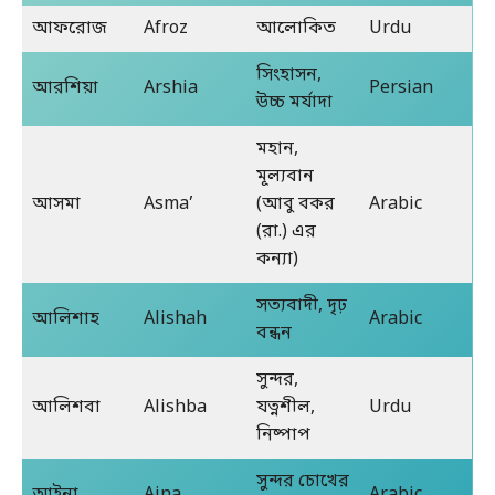
আফরোজ
Afroz
আলোকিত
Urdu
সিংহাসন,
আরশিয়া
Arshia
Persian
উচ্চ মর্যাদা
মহান,
মূল্যবান
আসমা
Asma’
(আবু বকর
Arabic
(রা.) এর
কন্যা)
সত্যবাদী, দৃঢ়
আলিশাহ
Alishah
Arabic
বন্ধন
সুন্দর,
আলিশবা
Alishba
যত্নশীল,
Urdu
নিষ্পাপ
সুন্দর চোখের
আইনা
Aina
Arabic