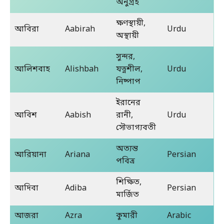
অনুগ্রহ
ক্ষণস্থায়ী,
আবিরা
Aabirah
Urdu
অস্থায়ী
সুন্দর,
আলিশবাহ
Alishbah
যত্নশীল,
Urdu
নিষ্পাপ
ইরানের
আবিশ
Aabish
রানী,
Urdu
সৌভাগ্যবতী
অত্যন্ত
আরিয়ানা
Ariana
Persian
পবিত্র
শিক্ষিত,
আদিবা
Adiba
Persian
মার্জিত
আজরা
Azra
কুমারী
Arabic