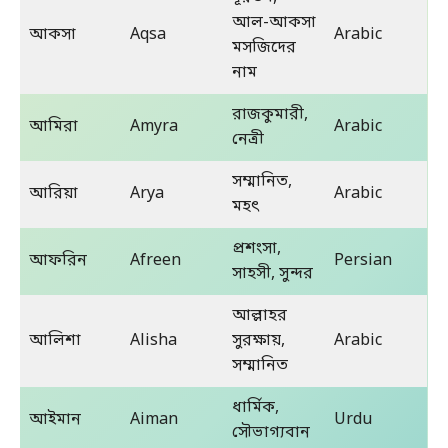
আল-আকসা
আকসা
Aqsa
Arabic
মসজিদের
নাম
রাজকুমারী,
আমিরা
Amyra
Arabic
নেত্রী
সম্মানিত,
আরিয়া
Arya
Arabic
মহৎ
প্রশংসা,
আফরিন
Afreen
Persian
সাহসী, সুন্দর
আল্লাহর
আলিশা
Alisha
সুরক্ষায়,
Arabic
সম্মানিত
ধার্মিক,
আইমান
Aiman
Urdu
সৌভাগ্যবান