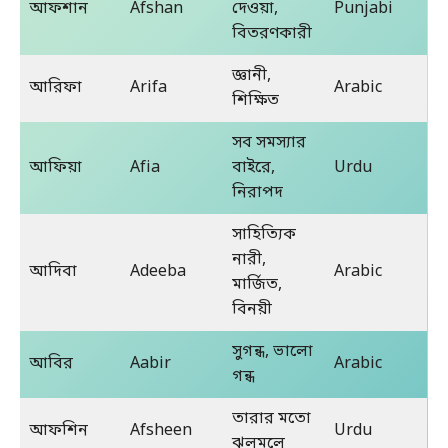
আফশান
Afshan
দেওয়া,
Punjabi
বিতরণকারী
জ্ঞানী,
আরিফা
Arifa
Arabic
শিক্ষিত
সব সমস্যার
আফিয়া
Afia
বাইরে,
Urdu
নিরাপদ
সাহিত্যিক
নারী,
আদিবা
Adeeba
Arabic
মার্জিত,
বিনয়ী
সুগন্ধ, ভালো
আবির
Aabir
Arabic
গন্ধ
তারার মতো
আফশিন
Afsheen
Urdu
ঝলমলে