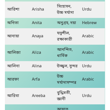
সিংহাসন,
আরিশা
Arisha
Urdu
উচ্চ মর্যাদা
অনিতা
Anita
অনুগ্রহ, দয়া
Hebrew
যত্নশীল,
আনায়া
Anaya
Arabic
রক্ষাকারী
আনন্দিত,
আলিজা
Aliza
Arabic
ধার্মিক
আলিনা
Alina
উজ্জ্বল, সুন্দর
Urdu
উচ্চ
আরফা
Arfa
Arabic
মর্যাদাসম্পন্ন
বুদ্ধিমতী,
আরিবা
Areeba
Urdu
জ্ঞানী
আয়াত,