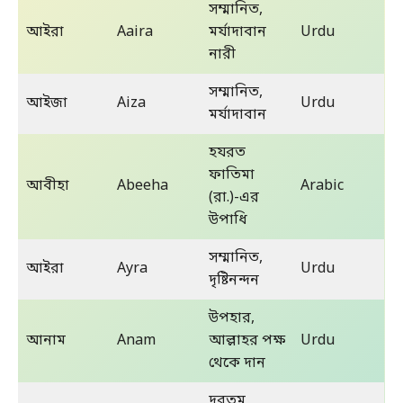
সম্মানিত,
আইরা
Aaira
মর্যাদাবান
Urdu
নারী
সম্মানিত,
আইজা
Aiza
Urdu
মর্যাদাবান
হযরত
ফাতিমা
আবীহা
Abeeha
Arabic
(রা.)-এর
উপাধি
সম্মানিত,
আইরা
Ayra
Urdu
দৃষ্টিনন্দন
উপহার,
আনাম
Anam
আল্লাহর পক্ষ
Urdu
থেকে দান
দূরতম,