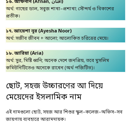
১৬. আফনান (Afnan, أفنان)
অর্থ: গাছের ডাল, সবুজ শাখা–প্রশাখা; সৌন্দর্য ও বিকাশের
প্রতীক।
১৭. আয়েশা নূর (Ayesha Noor)
অর্থ: সজীব জীবন + আলো; আলোকিত চরিত্রের মেয়ে।
১৮. আরিয়া (Aria)
অর্থ: সুর, মিষ্টি ধ্বনি; অনেক দেশে জনপ্রিয়, তবে মুসলিম
কমিউনিটিতেও অনেকে রাখেন (অর্থ পজিটিভ)।
ছোট, সহজ উচ্চারণের আ দিয়ে
মেয়েদের ইসলামিক নাম
এই নামগুলো ছোট, সহজ আর শিশুর স্কুল–কলেজ–অফিস–সব
জায়গায় ব্যবহারে আরামদায়ক।