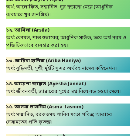
অর্থ: আলোকিত, সম্মানিত, নূর ছড়ানো মেয়ে (আধুনিক
ব্যবহারে খুব জনপ্রিয়)।
১২. আর্সিলা (Arsila)
অর্থ: কোমল, শান্ত স্বভাবের; আধুনিক সাউন্ড, তবে অর্থ নরম ও
পজিটিভভাবে ব্যবহার করা হয়।
১৩. আরিবা হানিয়া (Ariba Haniya)
অর্থ: বুদ্ধিমতী, সুখী; দুইটি সুন্দর অর্থবহ নামের কম্বিনেশন।
১৪. আয়েশা জান্নাত (Ayesha Jannat)
অর্থ: জীবনবতী, জান্নাতের সুখের স্বপ্ন নিয়ে বড় হওয়া মেয়ে।
১৫. আসমা তাসনিম (Asma Tasnim)
অর্থ: সম্মানিত, বরকতময় পানির মতো পবিত্র; আল্লাহর
নেয়ামতের প্রতি কৃতজ্ঞ।