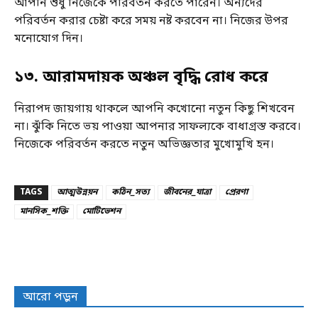
আপনি শুধু নিজেকে পরিবর্তন করতে পারেন। অন্যদের
পরিবর্তন করার চেষ্টা করে সময় নষ্ট করবেন না। নিজের উপর
মনোযোগ দিন।
১৩
.
আরামদায়ক অঞ্চল বৃদ্ধি রোধ করে
নিরাপদ জায়গায় থাকলে আপনি কখোনো নতুন কিছু শিখবেন
না। ঝুঁকি নিতে ভয় পাওয়া আপনার সাফল্যকে বাধাগ্রস্ত করবে।
নিজেকে পরিবর্তন করতে নতুন অভিজ্ঞতার মুখোমুখি হন।
TAGS
আত্মউন্নয়ন
কঠিন_সত্য
জীবনের_যাত্রা
প্রেরণা
মানসিক_শক্তি
মোটিভেশন
আরো পড়ুন