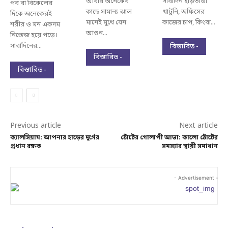
আবার অনেকের
সারাদিন হাড়ভাঙা
পর বা বিকেলের
কাছে সামান্য ঝাল
খাটুনি, অফিসের
দিকে অনেকেরই
মানেই মুখে যেন
কাজের চাপ, কিংবা...
শরীর ও মন একদম
আগুন...
নিস্তেজ হয়ে পড়ে।
সারাদিনের...
বিস্তারিত -
বিস্তারিত -
বিস্তারিত -
Previous article
Next article
ক্যালসিয়াম: আপনার হাড়ের দুর্গের
ঠোঁটের গোলাপী আভা: কালো ঠোঁটের
প্রধান রক্ষক
সমস্যার স্থায়ী সমাধান
- Advertisement -