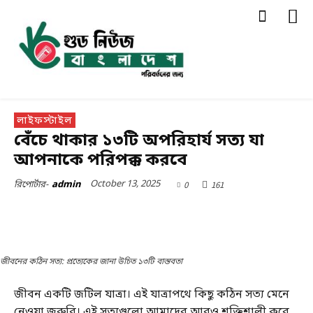
লাইফস্টাইল
বেঁচে থাকার ১৩টি অপরিহার্য সত্য যা
আপনাকে পরিপক্ক করবে
October 13, 2025
0
161
রিপোর্টার-
admin
জীবনের কঠিন সত্য: প্রত্যেকের জানা উচিত ১৩টি বাস্তবতা
জীবন একটি জটিল যাত্রা। এই যাত্রাপথে কিছু কঠিন সত্য মেনে
নেওয়া জরুরি। এই সত্যগুলো আমাদের আরও শক্তিশালী করে