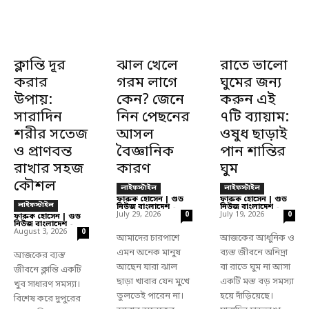
ক্লান্তি দূর
ঝাল খেলে
রাতে ভালো
করার
গরম লাগে
ঘুমের জন্য
উপায়:
কেন? জেনে
করুন এই
সারাদিন
নিন পেছনের
৭টি ব্যায়াম:
শরীর সতেজ
আসল
ওষুধ ছাড়াই
ও প্রাণবন্ত
বৈজ্ঞানিক
পান শান্তির
রাখার সহজ
কারণ
ঘুম
কৌশল
লাইফস্টাইল
লাইফস্টাইল
ফারুক হোসেন | গুড
ফারুক হোসেন | গুড
লাইফস্টাইল
নিউজ বাংলাদেশ
-
নিউজ বাংলাদেশ
-
July 29, 2026
July 19, 2026
0
0
ফারুক হোসেন | গুড
নিউজ বাংলাদেশ
-
August 3, 2026
0
আমাদের চারপাশে
আজকের আধুনিক ও
এমন অনেক মানুষ
ব্যস্ত জীবনে অনিদ্রা
আজকের ব্যস্ত
আছেন যারা ঝাল
বা রাতে ঘুম না আসা
জীবনে ক্লান্তি একটি
ছাড়া খাবার যেন মুখে
একটি মস্ত বড় সমস্যা
খুব সাধারণ সমস্যা।
তুলতেই পারেন না।
হয়ে দাঁড়িয়েছে।
বিশেষ করে দুপুরের