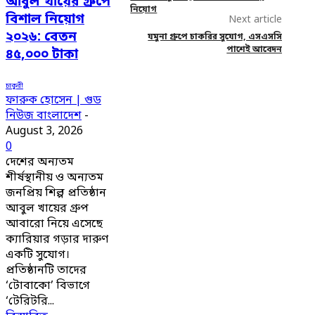
আবুল খায়ের গ্রুপে
নিয়োগ
বিশাল নিয়োগ
Next article
২০২৬: বেতন
যমুনা গ্রুপে চাকরির সুযোগ, এসএসসি
পাশেই আবেদন
৪৫,০০০ টাকা
চাকুরী
ফারুক হোসেন | গুড
নিউজ বাংলাদেশ
-
August 3, 2026
0
দেশের অন্যতম
শীর্ষস্থানীয় ও অন্যতম
জনপ্রিয় শিল্প প্রতিষ্ঠান
আবুল খায়ের গ্রুপ
আবারো নিয়ে এসেছে
ক্যারিয়ার গড়ার দারুণ
একটি সুযোগ।
প্রতিষ্ঠানটি তাদের
‘টোবাকো’ বিভাগে
‘টেরিটরি...