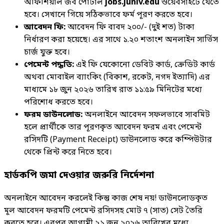
অফিশিয়াল জব পোর্টাল
jobs.juniv.edu
ওয়েবসাইটে যেতে
হবে। সেখানে গিয়ে সঠিকভাবে ফর্ম পূরণ করতে হবে।
আবেদন ফি:
আবেদন ফি বাবদ ২০০/- (দুই শত) টাকা
নির্ধারণ করা হয়েছে। এর সাথে ১.২০ শতাংশ অনলাইন সার্ভিস
চার্জ যুক্ত হবে।
পেমেন্ট পদ্ধতি:
এই ফি যেকোনো ডেবিট কার্ড, ক্রেডিট কার্ড
অথবা মোবাইল ব্যাংকিং (বিকাশ, রকেট, নগদ ইত্যাদি) এর
মাধ্যমে ১৮ জুন ২০২৬ তারিখ রাত ১১:৫৯ মিনিটের মধ্যে
পরিশোধ করতে হবে।
ফরম ডাউনলোড:
অনলাইনে আবেদন সফলভাবে সাবমিট
হলে প্রার্থীকে তার পূরণকৃত আবেদন ফরম এবং পেমেন্ট
রসিদটি (Payment Receipt) ডাউনলোড করে কম্পিউটার
থেকে প্রিন্ট করে নিতে হবে।
হার্ডকপি জমা দেওয়ার জরুরি নির্দেশনা
অনলাইনে আবেদন করলেই কিন্তু কাজ শেষ নয়! ডাউনলোডকৃত
মূল আবেদন ফরমটি পেমেন্ট রসিদসহ মোট ৭ (সাত) সেট তৈরি
করতে হবে। এরপর আগামী ২১ জুন ২০২৬ তারিখের মধ্যে