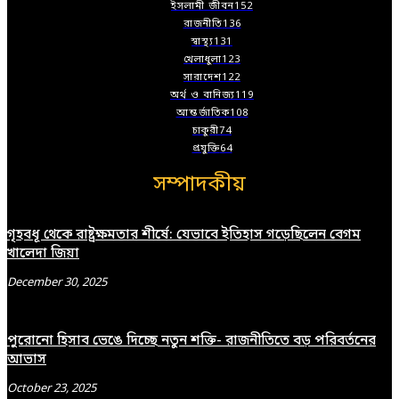
ইসলামী জীবন
152
রাজনীতি
136
স্বাস্থ্য
131
খেলাধুলা
123
সারাদেশ
122
অর্থ ও বানিজ্য
119
আন্তর্জাতিক
108
চাকুরী
74
প্রযুক্তি
64
সম্পাদকীয়
গৃহবধূ থেকে রাষ্ট্রক্ষমতার শীর্ষে: যেভাবে ইতিহাস গড়েছিলেন বেগম
খালেদা জিয়া
December 30, 2025
পুরোনো হিসাব ভেঙে দিচ্ছে নতুন শক্তি- রাজনীতিতে বড় পরিবর্তনের
আভাস
October 23, 2025