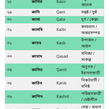
২৮
কাসির
Kasir
অনেক
২৯
কানি
Qani
সন্তুষ্ট / তুষ্ট
৩০
কালা
Qala
দুর্গ / কেল্লা
হৃদয়বান /
৩১
কালবি
Kalbi
অন্তরসম্পন্ন
উপার্জন /
৩২
কাসব
Kasb
অর্জন
সদিচ্ছা /
৩৩
কাসাদ
Qasad
সংকল্প
অনুগত /
৩৪
কানিত
Qanit
ইবাদতকারী
নিকটবর্তী /
৩৫
কারিব
Karib
ঘনিষ্ঠ
পরিশ্রমকারী
৩৬
কাশিদ
Kashid
/ চেষ্টাশীল
মেরু / প্রধান