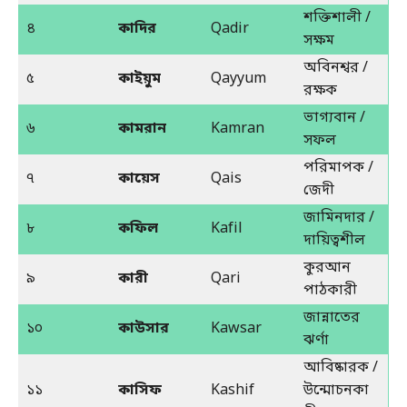
শক্তিশালী /
৪
কাদির
Qadir
সক্ষম
অবিনশ্বর /
৫
কাইয়ুম
Qayyum
রক্ষক
ভাগ্যবান /
৬
কামরান
Kamran
সফল
পরিমাপক /
৭
কায়েস
Qais
জেদী
জামিনদার /
৮
কফিল
Kafil
দায়িত্বশীল
কুরআন
৯
কারী
Qari
পাঠকারী
জান্নাতের
১০
কাউসার
Kawsar
ঝর্ণা
আবিষ্কারক /
১১
কাসিফ
Kashif
উন্মোচনকা