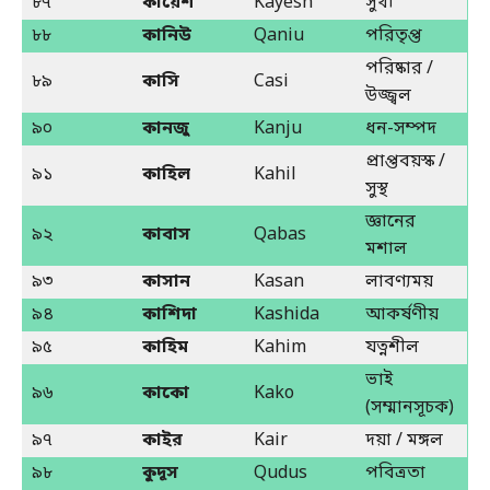
৮৭
কায়েশ
Kayesh
সুখী
৮৮
কানিউ
Qaniu
পরিতৃপ্ত
পরিষ্কার /
৮৯
কাসি
Casi
উজ্জ্বল
৯০
কানজু
Kanju
ধন-সম্পদ
প্রাপ্তবয়স্ক /
৯১
কাহিল
Kahil
সুস্থ
জ্ঞানের
৯২
কাবাস
Qabas
মশাল
৯৩
কাসান
Kasan
লাবণ্যময়
৯৪
কাশিদা
Kashida
আকর্ষণীয়
৯৫
কাহিম
Kahim
যত্নশীল
ভাই
৯৬
কাকো
Kako
(সম্মানসূচক)
৯৭
কাইর
Kair
দয়া / মঙ্গল
৯৮
কুদূস
Qudus
পবিত্রতা