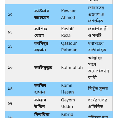
পাঠক
জান্নাতের
কাউসার
Kawsar
১০
প্রস্রবণ ও
আহমেদ
Ahmed
প্রশংসিত
কাশিফ
Kashif
প্রকাশকারী
১১
রেজা
Reza
ও সন্তুষ্টি
কাসিদুর
Qasidur
দয়াময়ের
১২
রহমান
Rahman
বার্তাবাহক
আল্লাহর
সাথে
১৩
কালিমুল্লাহ
Kalimullah
কথোপকথন
কারী
কামিল
Kamil
১৪
নিখুঁত সুন্দর
হাসান
Hasan
কায়েম
Qayem
ধর্মের ওপর
১৫
উদ্দিন
Uddin
প্রতিষ্ঠিত
কিবরিয়া
Kibria