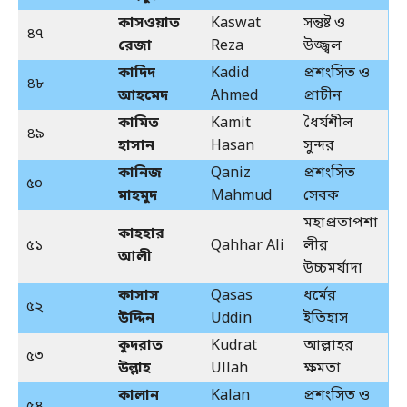
কাসওয়াত
Kaswat
সন্তুষ্ট ও
৪৭
রেজা
Reza
উজ্জ্বল
কাদিদ
Kadid
প্রশংসিত ও
৪৮
আহমেদ
Ahmed
প্রাচীন
কামিত
Kamit
ধৈর্যশীল
৪৯
হাসান
Hasan
সুন্দর
কানিজ
Qaniz
প্রশংসিত
৫০
মাহমুদ
Mahmud
সেবক
মহাপ্রতাপশা
কাহহার
৫১
Qahhar Ali
লীর
আলী
উচ্চমর্যাদা
কাসাস
Qasas
ধর্মের
৫২
উদ্দিন
Uddin
ইতিহাস
কুদরাত
Kudrat
আল্লাহর
৫৩
উল্লাহ
Ullah
ক্ষমতা
কালান
Kalan
প্রশংসিত ও