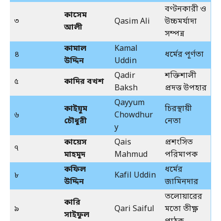
বণ্টনকারী ও
কাসেম
৩
Qasim Ali
উচ্চমর্যাদা
আলী
সম্পন্ন
কামাল
Kamal
৪
ধর্মের পূর্ণতা
উদ্দিন
Uddin
Qadir
শক্তিশালী
৫
কাদির বখশ
Baksh
প্রদত্ত উপহার
Qayyum
কাইয়ুম
চিরস্থায়ী
৬
Chowdhur
চৌধুরী
নেতা
y
কায়েস
Qais
প্রশংসিত
৭
মাহমুদ
Mahmud
পরিমাপক
কফিল
ধর্মের
৮
Kafil Uddin
উদ্দিন
জামিনদার
তলোয়ারের
কারি
৯
Qari Saiful
মতো তীক্ষ্ণ
সাইফুল