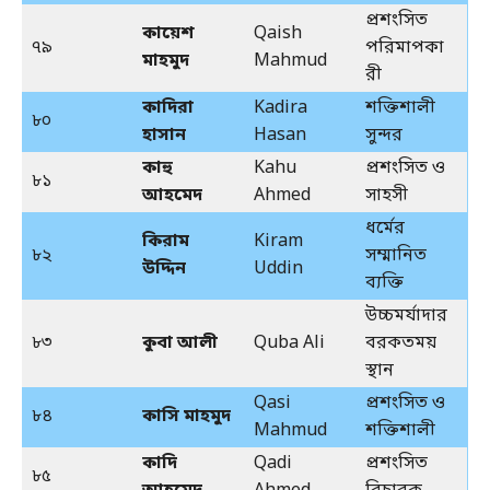
প্রশংসিত
কায়েশ
Qaish
৭৯
পরিমাপকা
মাহমুদ
Mahmud
রী
কাদিরা
Kadira
শক্তিশালী
৮০
হাসান
Hasan
সুন্দর
কাহু
Kahu
প্রশংসিত ও
৮১
আহমেদ
Ahmed
সাহসী
ধর্মের
কিরাম
Kiram
৮২
সম্মানিত
উদ্দিন
Uddin
ব্যক্তি
উচ্চমর্যাদার
৮৩
কুবা আলী
Quba Ali
বরকতময়
স্থান
Qasi
প্রশংসিত ও
৮৪
কাসি মাহমুদ
Mahmud
শক্তিশালী
কাদি
Qadi
প্রশংসিত
৮৫