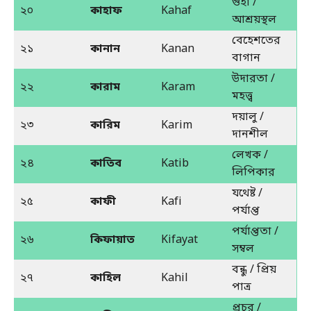
গুহা /
২০
কাহাফ
Kahaf
আশ্রয়স্থল
বেহেশতের
২১
কানান
Kanan
বাগান
উদারতা /
২২
কারাম
Karam
মহত্ত্ব
দয়ালু /
২৩
কারিম
Karim
দানশীল
লেখক /
২৪
কাতিব
Katib
লিপিকার
যথেষ্ট /
২৫
কাফী
Kafi
পর্যাপ্ত
পর্যাপ্ততা /
২৬
কিফায়াত
Kifayat
সম্বল
বন্ধু / প্রিয়
২৭
কাহিল
Kahil
পাত্র
প্রচুর /