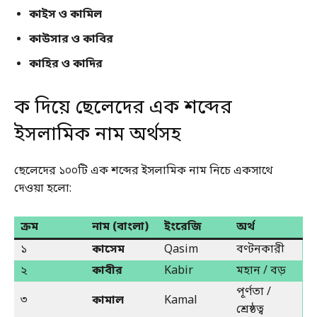
কাইস ও কামিল
কাউসার ও কাবির
কাহির ও কাদির
ক দিয়ে ছেলেদের এক শব্দের
ইসলামিক নাম অর্থসহ
ছেলেদের ১০০টি এক শব্দের ইসলামিক নাম নিচে একসাথে
দেওয়া হলো:
ক্রম
নাম (বাংলা)
ইংরেজি
অর্থ
১
কাসেম
Qasim
বণ্টনকারী
২
কাবীর
Kabir
মহান / বড়
পূর্ণতা /
৩
কামাল
Kamal
শ্রেষ্ঠত্ব