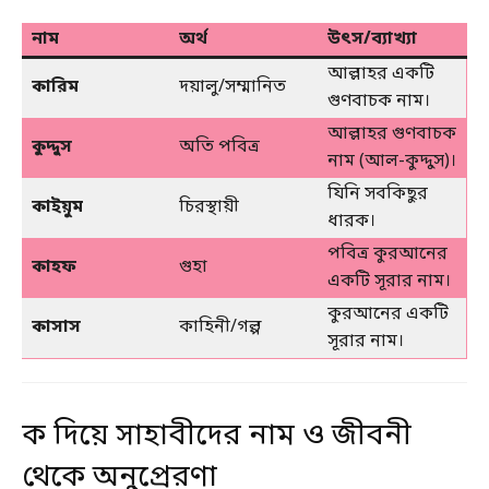
নাম
অর্থ
উৎস/ব্যাখ্যা
আল্লাহর একটি
কারিম
দয়ালু/সম্মানিত
গুণবাচক নাম।
আল্লাহর গুণবাচক
কুদ্দুস
অতি পবিত্র
নাম (আল-কুদ্দুস)।
যিনি সবকিছুর
কাইয়ুম
চিরস্থায়ী
ধারক।
পবিত্র কুরআনের
কাহফ
গুহা
একটি সূরার নাম।
কুরআনের একটি
কাসাস
কাহিনী/গল্প
সূরার নাম।
ক দিয়ে সাহাবীদের নাম ও জীবনী
থেকে অনুপ্রেরণা