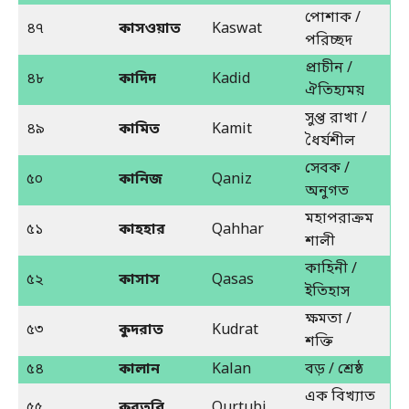
পোশাক /
৪৭
কাসওয়াত
Kaswat
পরিচ্ছদ
প্রাচীন /
৪৮
কাদিদ
Kadid
ঐতিহ্যময়
সুপ্ত রাখা /
৪৯
কামিত
Kamit
ধৈর্যশীল
সেবক /
৫০
কানিজ
Qaniz
অনুগত
মহাপরাক্রম
৫১
কাহহার
Qahhar
শালী
কাহিনী /
৫২
কাসাস
Qasas
ইতিহাস
ক্ষমতা /
৫৩
কুদরাত
Kudrat
শক্তি
৫৪
কালান
Kalan
বড় / শ্রেষ্ঠ
এক বিখ্যাত
৫৫
কুরতুবি
Qurtubi