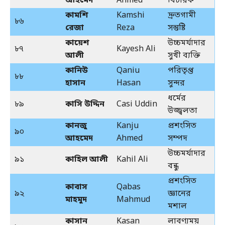
আহমেদ
Ahmed
বিচারক
কামশি
Kamshi
দ্রুতগামী
৮৬
রেজা
Reza
সন্তুষ্টি
কায়েশ
উচ্চমর্যাদার
৮৭
Kayesh Ali
আলী
সুখী ব্যক্তি
কানিউ
Qaniu
পরিতৃপ্ত
৮৮
হাসান
Hasan
সুন্দর
ধর্মের
৮৯
কাসি উদ্দিন
Casi Uddin
উজ্জ্বলতা
কানজু
Kanju
প্রশংসিত
৯০
আহমেদ
Ahmed
সম্পদ
উচ্চমর্যাদার
৯১
কাহিল আলী
Kahil Ali
বন্ধু
প্রশংসিত
কাবাস
Qabas
৯২
জ্ঞানের
মাহমুদ
Mahmud
মশাল
কাসান
Kasan
লাবণ্যময়