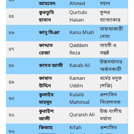
৫৪
আহমেদ
Ahmed
মহান
কুরতুবি
Qurtubi
সুন্দর
৫৫
হাসান
Hasan
ব্যাখ্যাকার
সাহায্যকারী
৫৬
কানু মিঞা
Kanu Miah
নেতা
কাদ্দাম
Qaddam
সাহসী ও
৫৭
রেজা
Reza
সন্তুষ্ট
উচ্চমর্যাদার
৫৮
কাসব আলী
Kasab Ali
অর্জনকারী
কামান
Kaman
ধর্মের ধনুক
৫৯
উদ্দিন
Uddin
(শক্তি)
কুলাইব
Kulaib
প্রশংসিত
৬০
মাহমুদ
Mahmud
সিংহশাবক
কুরাইশ
উচ্চ বংশীয়
৬১
Quraish Ali
আলী
মর্যাদা
কিফাহ
Kifah
প্রশংসিত
৬২