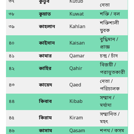
৩৭
কুতুব
Kutub
নেতা
৩৮
কুয়াত
Kuwat
শক্তি / বল
শক্তিশালী
৩৯
কাহলান
Kahlan
যুবক
বুদ্ধিমান /
৪০
কাইসান
Kaisan
প্রাজ্ঞ
৪১
কামার
Qamar
চন্দ্র / চাঁদ
বিজয়ী /
৪২
কাহির
Qahir
পরাভূতকারী
নেতা /
৪৩
কায়েদ
Qaed
পরিচালক
সম্মান /
৪৪
কিবাব
Kibab
মর্যাদা
সম্মানিত /
৪৫
কিরাম
Kiram
মহৎ
৪৬
কাসাম
Qasam
শপথ / কসম