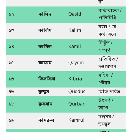
রী
বার্তাবাহক /
১২
কাসিদ
Qasid
প্রতিনিধি
বক্তা / যে
১৩
কালিম
Kalim
কথা বলে
নিখুঁত /
১৪
কামিল
Kamil
সম্পূর্ণ
প্রতিষ্ঠিত /
১৫
কায়েম
Qayem
দণ্ডায়মান
মহিমা /
১৬
কিবরিয়া
Kibria
গৌরব
१७
কুদ্দুস
Quddus
অতি পবিত্র
উৎসর্গ /
১৮
কুরবান
Qurban
ত্যাগ
চন্দ্রময় /
১৯
কামরুল
Kamrul
উজ্জ্বল