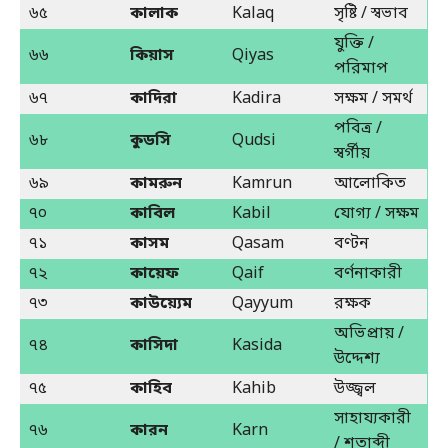
৬৫
কালাক
Kalaq
সৃষ্টি / স্বভাব
যুক্তি /
৬৬
কিয়াস
Qiyas
পরিমাপ
৬৭
কাদিরা
Kadira
সক্ষম / সমর্থ
পবিত্র /
৬৮
কুডসি
Qudsi
স্বর্গীয়
৬৯
কামরুন
Kamrun
আলোকিত
৭০
কাবিল
Kabil
যোগ্য / সক্ষম
৭১
কাসম
Qasam
বণ্টন
৭২
কায়েফ
Qaif
বর্ণনাকারী
৭৩
কাউয়্যেম
Qayyum
রক্ষক
অভিপ্রায় /
৭৪
কাসিদা
Kasida
উদ্দেশ্য
৭৫
কাহিব
Kahib
উজ্জ্বল
সাহায্যকারী
৭৬
কারন
Karn
/ শতাব্দী