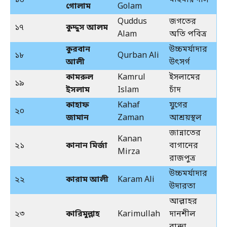
১৬
মহিমার দাস
গোলাম
Golam
Quddus
জগতের
১৭
কুদ্দুস আলম
Alam
অতি পবিত্র
কুরবান
উচ্চমর্যাদার
১৮
Qurban Ali
আলী
উৎসর্গ
কামরুল
Kamrul
ইসলামের
১৯
ইসলাম
Islam
চাঁদ
কাহাফ
Kahaf
যুগের
২০
জামান
Zaman
আশ্রয়স্থল
জান্নাতের
Kanan
২১
কানান মির্জা
বাগানের
Mirza
রাজপুত্র
উচ্চমর্যাদার
২২
কারাম আলী
Karam Ali
উদারতা
আল্লাহর
২৩
কারিমুল্লাহ
Karimullah
দানশীল