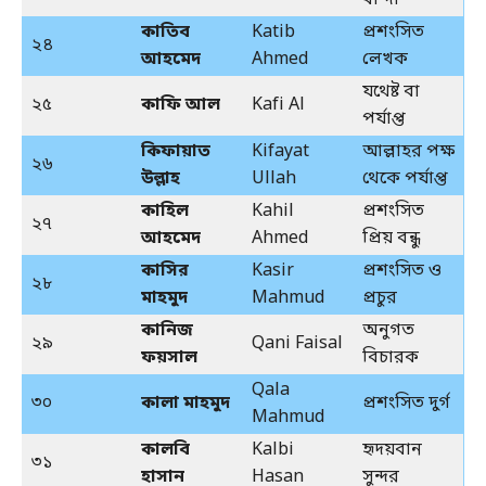
বান্দা
কাতিব
Katib
প্রশংসিত
২৪
আহমেদ
Ahmed
লেখক
যথেষ্ট বা
২৫
কাফি আল
Kafi Al
পর্যাপ্ত
কিফায়াত
Kifayat
আল্লাহর পক্ষ
২৬
উল্লাহ
Ullah
থেকে পর্যাপ্ত
কাহিল
Kahil
প্রশংসিত
২৭
আহমেদ
Ahmed
প্রিয় বন্ধু
কাসির
Kasir
প্রশংসিত ও
২৮
মাহমুদ
Mahmud
প্রচুর
কানিজ
অনুগত
২৯
Qani Faisal
ফয়সাল
বিচারক
Qala
৩০
কালা মাহমুদ
প্রশংসিত দুর্গ
Mahmud
কালবি
Kalbi
হৃদয়বান
৩১
হাসান
Hasan
সুন্দর