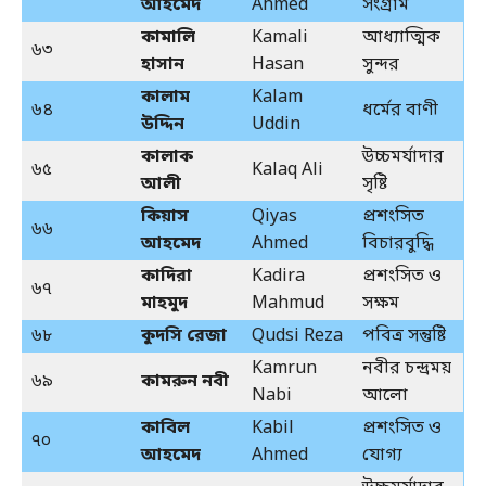
আহমেদ
Ahmed
সংগ্রাম
কামালি
Kamali
আধ্যাত্মিক
৬৩
হাসান
Hasan
সুন্দর
কালাম
Kalam
৬৪
ধর্মের বাণী
উদ্দিন
Uddin
কালাক
উচ্চমর্যাদার
৬৫
Kalaq Ali
আলী
সৃষ্টি
কিয়াস
Qiyas
প্রশংসিত
৬৬
আহমেদ
Ahmed
বিচারবুদ্ধি
কাদিরা
Kadira
প্রশংসিত ও
৬৭
মাহমুদ
Mahmud
সক্ষম
৬৮
কুদসি রেজা
Qudsi Reza
পবিত্র সন্তুষ্টি
Kamrun
নবীর চন্দ্রময়
৬৯
কামরুন নবী
Nabi
আলো
কাবিল
Kabil
প্রশংসিত ও
৭০
আহমেদ
Ahmed
যোগ্য