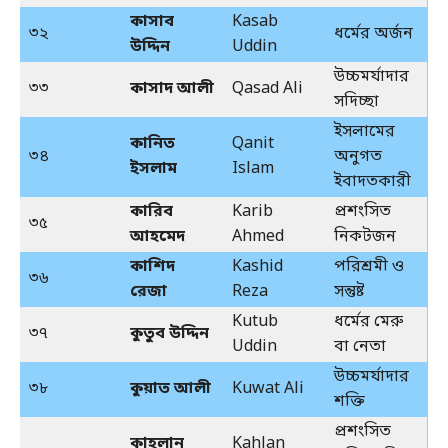
কাসাব
Kasab
৩২
ধর্মের অর্জন
উদ্দিন
Uddin
উচ্চমর্যাদার
৩৩
কাসাদ আলী
Qasad Ali
সদিচ্ছা
ইসলামের
কানিত
Qanit
৩৪
অনুগত
ইসলাম
Islam
ইবাদতকারী
কারিব
Karib
প্রশংসিত
৩৫
আহমেদ
Ahmed
নিকটজন
কাশিদ
Kashid
পরিশ্রমী ও
৩৬
রেজা
Reza
সন্তুষ্ট
Kutub
ধর্মের মেরু
৩৭
কুতুব উদ্দিন
Uddin
বা নেতা
উচ্চমর্যাদার
৩৮
কুয়াত আলী
Kuwat Ali
শক্তি
প্রশংসিত
কাহলান
Kahlan