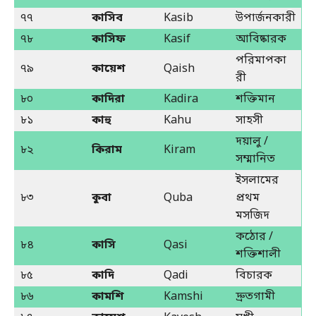
৭৭
কাসিব
Kasib
উপার্জনকারী
৭৮
কাসিফ
Kasif
আবিষ্কারক
পরিমাপকা
৭৯
কায়েশ
Qaish
রী
৮০
কাদিরা
Kadira
শক্তিমান
৮১
কাহু
Kahu
সাহসী
দয়ালু /
৮২
কিরাম
Kiram
সম্মানিত
ইসলামের
৮৩
কুবা
Quba
প্রথম
মসজিদ
কঠোর /
৮৪
কাসি
Qasi
শক্তিশালী
৮৫
কাদি
Qadi
বিচারক
৮৬
কামশি
Kamshi
দ্রুতগামী