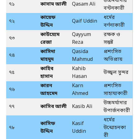
উচ্চমর্যাদার
৭১
কাসাম আলী
Qasam Ali
বন্টনকারী
কায়েফ
ধর্মের
৭২
Qaif Uddin
উদ্দিন
বর্ণনাকারী
কাউয়্যেম
Qayyum
রক্ষক ও
৭৩
রেজা
Reza
সন্তুষ্ট
কাসিদা
Qasida
প্রশংসিত
৭৪
মাহমুদ
Mahmud
অভিপ্রায়
কাহিব
Kahib
৭৫
উজ্জ্বল সুন্দর
হাসান
Hasan
কারন
Karn
প্রশংসিত
৭৬
আহমেদ
Ahmed
সাহায্যকারী
উচ্চমর্যাদার
৭৭
কাসিব আলী
Kasib Ali
উপার্জনকারী
ধর্মের
কাসিফ
Kasif
৭৮
উন্মোচনকা
উদ্দিন
Uddin
রী