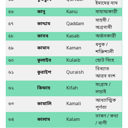
ইমামের নাম
৫৬
কানু
Kanu
সাহায্যকারী
সাহসী /
৫৭
কাদ্দাম
Qaddam
অগ্রগামী
৫৮
কাসব
Kasab
অর্জনকারী
ধনুক /
৫৯
কামান
Kaman
শক্তিশালী
৬০
কুলাইব
Kulaib
ছোট সিংহ
বিখ্যাত
৬১
কুরাইশ
Quraish
আরব বংশ
সংগ্রাম /
৬২
কিফাহ
Kifah
লড়াই
আধ্যাত্মিক
৬৩
কামালি
Kamali
পূর্ণতা
ভাষণ / কথা
৬৪
কালাম
Kalam
/ বাণী