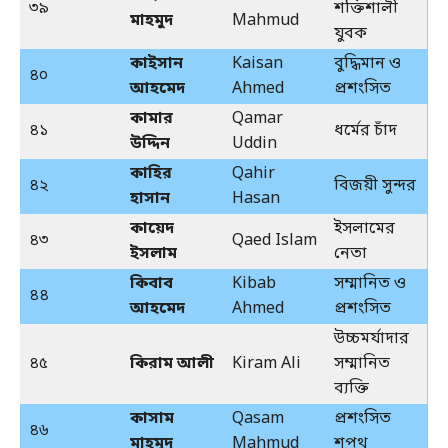
৩৯
শক্তিশালী
মাহমুদ
Mahmud
যুবক
কাইসান
Kaisan
বুদ্ধিমান ও
৪০
আহমেদ
Ahmed
প্রশংসিত
কামার
Qamar
৪১
ধর্মের চাঁদ
উদ্দিন
Uddin
কাহির
Qahir
৪২
বিজয়ী সুন্দর
হাসান
Hasan
কায়েদ
ইসলামের
৪৩
Qaed Islam
ইসলাম
নেতা
কিবাব
Kibab
সম্মানিত ও
৪৪
আহমেদ
Ahmed
প্রশংসিত
উচ্চমর্যাদার
৪৫
কিরাম আলী
Kiram Ali
সম্মানিত
ব্যক্তি
কাসাম
Qasam
প্রশংসিত
৪৬
মাহমুদ
Mahmud
শপথ