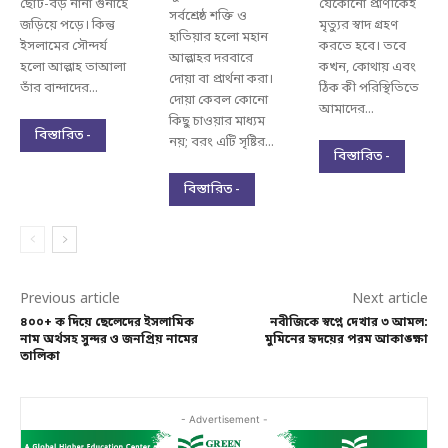
ছোট-বড় নানা গুনাহে
যেকোনো প্রাণীকেই
সর্বশ্রেষ্ঠ শক্তি ও
জড়িয়ে পড়ে। কিন্তু
মৃত্যুর স্বাদ গ্রহণ
হাতিয়ার হলো মহান
ইসলামের সৌন্দর্য
করতে হবে। তবে
আল্লাহর দরবারে
হলো আল্লাহ তাআলা
কখন, কোথায় এবং
দোয়া বা প্রার্থনা করা।
তাঁর বান্দাদের...
ঠিক কী পরিস্থিতিতে
দোয়া কেবল কোনো
আমাদের...
কিছু চাওয়ার মাধ্যম
বিস্তারিত -
নয়; বরং এটি সৃষ্টির...
বিস্তারিত -
বিস্তারিত -
Previous article
Next article
৪০০+ ক দিয়ে ছেলেদের ইসলামিক
নবীজিকে স্বপ্নে দেখার ৩ আমল:
নাম অর্থসহ সুন্দর ও জনপ্রিয় নামের
মুমিনের হৃদয়ের পরম আকাঙ্ক্ষা
তালিকা
- Advertisement -