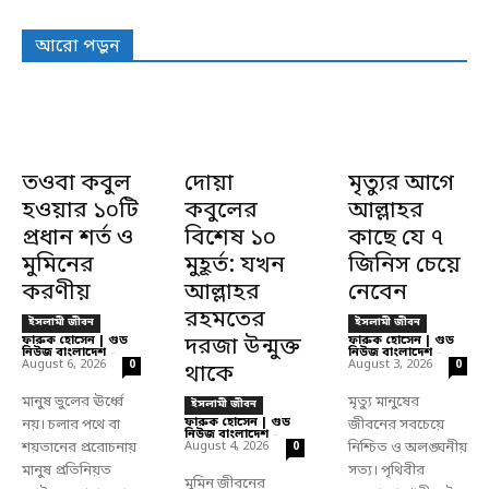
আরো পড়ুন
তওবা কবুল
দোয়া
মৃত্যুর আগে
হওয়ার ১০টি
কবুলের
আল্লাহর
প্রধান শর্ত ও
বিশেষ ১০
কাছে যে ৭
মুমিনের
মুহূর্ত: যখন
জিনিস চেয়ে
করণীয়
আল্লাহর
নেবেন
রহমতের
ইসলামী জীবন
ইসলামী জীবন
ফারুক হোসেন | গুড
দরজা উন্মুক্ত
ফারুক হোসেন | গুড
নিউজ বাংলাদেশ
-
নিউজ বাংলাদেশ
-
August 6, 2026
August 3, 2026
0
0
থাকে
মানুষ ভুলের ঊর্ধ্বে
মৃত্যু মানুষের
ইসলামী জীবন
ফারুক হোসেন | গুড
নয়। চলার পথে বা
জীবনের সবচেয়ে
নিউজ বাংলাদেশ
-
শয়তানের প্ররোচনায়
August 4, 2026
নিশ্চিত ও অলঙ্ঘনীয়
0
মানুষ প্রতিনিয়ত
সত্য। পৃথিবীর
মুমিন জীবনের