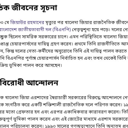
িক জীবনের সূচনা
৩০ মে
জিয়াউর রহমানের
মৃত্যুর পর খালেদা জিয়ার রাজনৈতিক জীবনে
বাংলাদেশ জাতীয়তাবাদী দল (বিএনপি)
নেতৃত্বশূন্য হয়ে পড়ে। দলের নে
ছুক ছিলেন সামরিক সরকারের চাপে। এমন পরিস্থিতিতে খালেদা জিয়
রাপ্ত চেয়ারপার্সনের দায়িত্ব গ্রহণ করেন। প্রথমে তিনি রাজনীতিতে 
ন, কিন্তু দলের নেতা-কর্মীদের অনুরোধে তিনি এই দায়িত্ব পালন করতে
ি বিএনপির পূর্ণাঙ্গ চেয়ারপার্সন নির্বাচিত হন এবং তখন থেকেই তিনি
্রিয় ভূমিকা পালন করে আসছেন।
ারবিরোধী আন্দোলন
খালেদা জিয়া এরশাদের স্বৈরাচারী সরকারের বিরুদ্ধে আন্দোলনে নেতৃ
কে সংগঠিত করে একটি শক্তিশালী রাজনৈতিক দলে পরিণত করেন। ১
রের মতো গ্রেফতার হন এবং এরপর একাধিকবার কারাবরণ করেন। তিনি
ত্বপূর্ণ ভূমিকা পালন করেন এবং এই জোটের মাধ্যমে এরশাদ সরকারের 
দোলন পরিচালনা করেন। ১৯৯০ সালের গণঅভ্যুত্থানে তিনি অন্যতম প্রধ