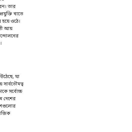
রেন। তার
্রযুক্তি খাতে
 হয়ে ওঠে।
সী আয়
আন্দোলনের
।
উঠেছে, যা
 সার্বভৌমত্ব
াকে সর্বোচ্চ
মে দেশের
দেশগুলোর
মাজিক