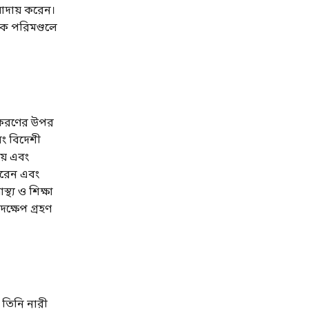
আদায় করেন।
িক পরিমণ্ডলে
রিকরণের উপর
বং বিদেশী
হয় এবং
 করেন এবং
থ্য ও শিক্ষা
দক্ষেপ গ্রহণ
। তিনি নারী