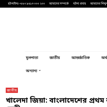
হটলাইনঃ +৮৮০ ৯৬১৩ ০০০ ২০০
আমাদের সম্পর্কে
ঘটনা প্রবাহ
আমাদের লিখু
মূলপাতা
জাতীয়
আন্তর্জাতিক
অর্
অন্যান্য
জাতীয়
খালেদা জিয়া: বাংলাদেশের প্রথম 