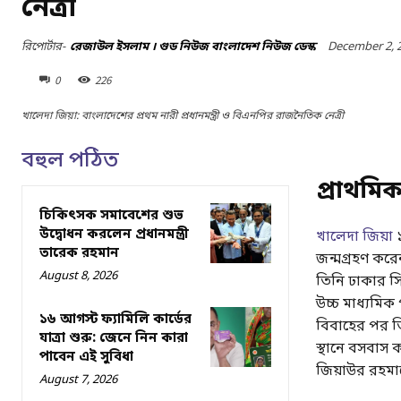
নেত্রী
December 2, 
রিপোর্টার-
রেজাউল ইসলাম । গুড নিউজ বাংলাদেশ নিউজ ডেস্ক
0
226
খালেদা জিয়া: বাংলাদেশের প্রথম নারী প্রধানমন্ত্রী ও বিএনপির রাজনৈতিক নেত্রী
বহুল পঠিত
প্রাথমিক
চিকিৎসক সমাবেশের শুভ
উদ্বোধন করলেন প্রধানমন্ত্রী
খালেদা জিয়া
১
তারেক রহমান
জন্মগ্রহণ করে
August 8, 2026
তিনি ঢাকার সিন
উচ্চ মাধ্যমি
১৬ আগস্ট ফ্যামিলি কার্ডের
বিবাহের পর তি
যাত্রা শুরু: জেনে নিন কারা
স্থানে বসবাস
পাবেন এই সুবিধা
জিয়াউর রহমান
August 7, 2026