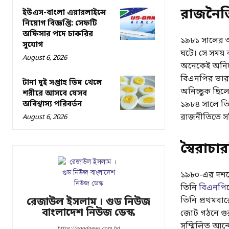
রাজনৈত
ইউএস-বাংলা এয়ারলাইন্সে
নিয়োগ বিজ্ঞপ্তি: সেফটি
অফিসার পদে চাকরির
১৯৮১ সালের 
সুযোগ
ঘটে। সে সময়
August 6, 2026
অনেকেই অনিচ্
বিএনপির ভারপ্
টানা দুই সপ্তাহ ডিম খেলে
অনিচ্ছুক ছিলে
শরীরে আসবে যেসব
অবিশ্বাস্য পরিবর্তন
১৯৮৪ সালে তিন
রাজনীতিতে সক
August 6, 2026
স্বৈরাচ
১৯৮০-এর দশকে 
তিনি
বিএনপি
তিনি প্রথমবা
রেজাউল ইসলাম । গুড নিউজ
বাংলাদেশ নিউজ ডেস্ক
জোট গঠনে গুরু
সম্মিলিত আন্
https://goodnews.com.bd