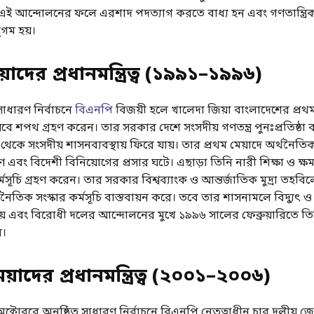
ই আন্দোলনের ফলে এরশাদ পদত্যাগ করতে বাধ্য হন এবং গণতান্ত্র
ুগম হয়।
়াদের প্রধানমন্ত্রিত্ব
(
১৯৯১
–
১৯৯৬
)
াধারণ নির্বাচনে
বিএনপি
বিজয়ী হলে খালেদা জিয়া বাংলাদেশের প্রথ
হিসেবে শপথ গ্রহণ করেন। তার সরকার দেশে সংসদীয় গণতন্ত্র পুনঃপ্রতিষ্ঠা
সন থেকে সংসদীয় শাসনব্যবস্থায় ফিরে যায়। তার প্রথম মেয়াদে অর্থনৈ
বং বিদেশী বিনিয়োগের প্রসার ঘটে। এছাড়া তিনি নারী শিক্ষা ও ক্ষ
র্মসূচি গ্রহণ করেন। তার সরকার বিশ্বব্যাংক ও আন্তর্জাতিক মুদ্রা তহবি
ৈতিক সংস্কার কর্মসূচি বাস্তবায়ন করে। তবে তার শাসনামলে বিদ্যুৎ ও 
য় এবং বিরোধী দলের আন্দোলনের মুখে ১৯৯৬ সালের ফেব্রুয়ারিতে তি
ন।
েয়াদের প্রধানমন্ত্রিত্ব
(
২০০১
–
২০০৬
)
্টোবরে অনুষ্ঠিত সাধারণ নির্বাচনে বিএনপি নেতৃত্বাধীন চার দলীয় 