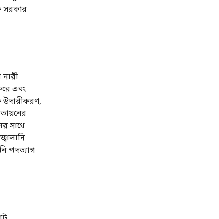
িক সরকার
ম নারী
 করে এবং
তিক উদারীকরণ,
মতায়নের
লের সাথে
জ্বালানি
নি পদত্যাগ
জোট