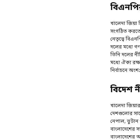
বিএনপির
খালেদা জিয়া
সংগঠিত করতে 
নেতৃত্বে বিএনপ
দলের মধ্যে গণত
তিনি দলের নীতি
মধ্যে ঐক্য রক
নির্বাচনে অংশ
বিদেশ নী
খালেদা জিয়ার
দেশগুলোর সাথে
নেপাল, ভুটান 
বাংলাদেশের স
বাংলাদেশের অং