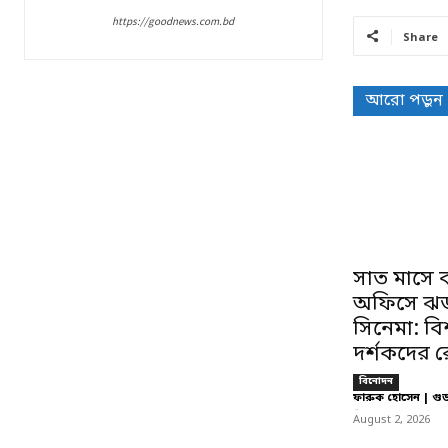
https://goodnews.com.bd
Share
আরো পড়ুন
সাত মাসে ব
অফিসে ঝড
সিনেমা: বিশ
দর্শকদের রে
বিনোদন
ফারুক হোসেন | গু
-
August 2, 2026