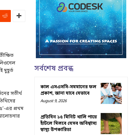
তীক্ষিত
 লিওনেল
সর্বশেষ প্রবন্ধ
মুহূর্ত
কাল এসএসসি-সমমানের ফল
নের সতীর্থ
প্রকাশ, জানা যাবে যেভাবে
তিথিদের
August 9, 2026
২৫’-এর প্রথম
ছে আলোচনার
প্রতিদিন ১৫ মিনিট খালি পায়ে
হাঁটলে মিলবে যেসব অবিশ্বাস্য
স্বাস্থ্য উপকারিতা