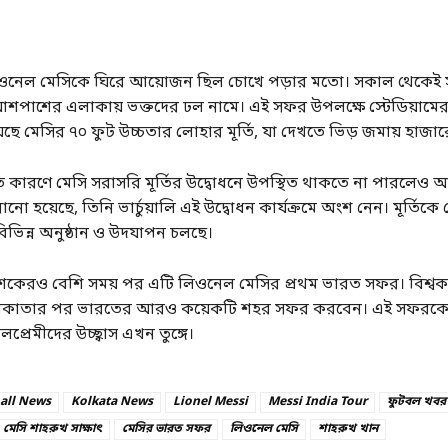
ওনেল মেসিকে ঘিরে আয়োজন ছিল চোখে পড়ার মতো। সকাল থেকেই 
 আশপাশের এলাকায় ভক্তদের ঢল নামে। এই সফর উপলক্ষে স্টেডিয়ামে
়েছে মেসির ৭০ ফুট উচ্চতার লোহার মূর্তি, যা দেখতে ভিড় জমায় হাজার
ত কারণে মেসি সরাসরি মূর্তির উদ্বোধনে উপস্থিত থাকতে না পারলে
নো হয়েছে, তিনি ভার্চুয়ালি এই উদ্বোধন কার্যক্রমে অংশ নেন। মূর্তিকে ক
িভিন্ন অনুষ্ঠান ও উদযাপন চলছে।
 দশকেরও বেশি সময় পর এটি লিওনেল মেসির প্রথম ভারত সফর। বিশ্ব
কাতার পর ভারতের আরও কয়েকটি শহর সফর করবেন। এই সফরকে
প্রেমীদের উচ্ছ্বাস এখন তুঙ্গে।
all News
Kolkata News
Lionel Messi
Messi India Tour
ফুটবল খবর
মেসি শাহরুখ সাক্ষাৎ
মেসির ভারত সফর
লিওনেল মেসি
শাহরুখ খান