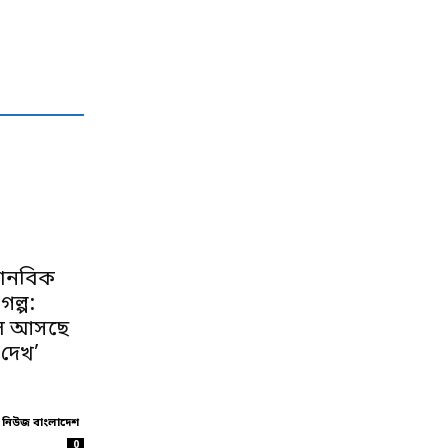
মানবিক
ল্প:
লে আসছে
 দেখ’
 নিউজ বাংলাদেশ
0