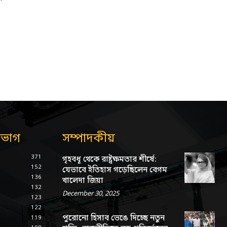
িভাগ
সম্পাদকীয়
371
গৃহবধূ থেকে রাষ্ট্রক্ষমতার শীর্ষে:
152
যেভাবে ইতিহাস গড়েছিলেন বেগম
136
খালেদা জিয়া
132
December 30, 2025
123
122
পুরোনো হিসাব ভেঙে দিচ্ছে নতুন
119