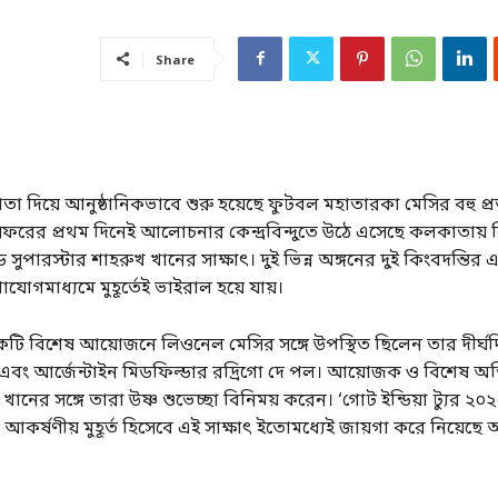
Share
তা দিয়ে আনুষ্ঠানিকভাবে শুরু হয়েছে ফুটবল মহাতারকা মেসির বহু প্র
রের প্রথম দিনেই আলোচনার কেন্দ্রবিন্দুতে উঠে এসেছে কলকাতায়
ুপারস্টার শাহরুখ খানের সাক্ষাৎ। দুই ভিন্ন অঙ্গনের দুই কিংবদন্তির এই 
োগমাধ্যমে মুহূর্তেই ভাইরাল হয়ে যায়।
টি বিশেষ আয়োজনে লিওনেল মেসির সঙ্গে উপস্থিত ছিলেন তার দীর্ঘদি
জ এবং আর্জেন্টাইন মিডফিল্ডার রদ্রিগো দে পল। আয়োজক ও বিশেষ অ
ানের সঙ্গে তারা উষ্ণ শুভেচ্ছা বিনিময় করেন। ‘গোট ইন্ডিয়া ট্যুর ২০
 আকর্ষণীয় মুহূর্ত হিসেবে এই সাক্ষাৎ ইতোমধ্যেই জায়গা করে নিয়ে