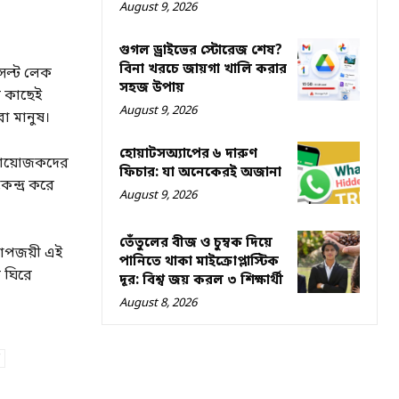
August 9, 2026
গুগল ড্রাইভের স্টোরেজ শেষ?
বিনা খরচে জায়গা খালি করার
সল্ট লেক
সহজ উপায়
র কাছেই
August 9, 2026
ো মানুষ।
হোয়াটসঅ্যাপের ৬ দারুণ
ও আয়োজকদের
ফিচার: যা অনেকেরই অজানা
েন্দ্র করে
August 9, 2026
তেঁতুলের বীজ ও চুম্বক দিয়ে
কাপজয়ী এই
পানিতে থাকা মাইক্রোপ্লাস্টিক
 ঘিরে
দূর: বিশ্ব জয় করল ৩ শিক্ষার্থী
August 8, 2026