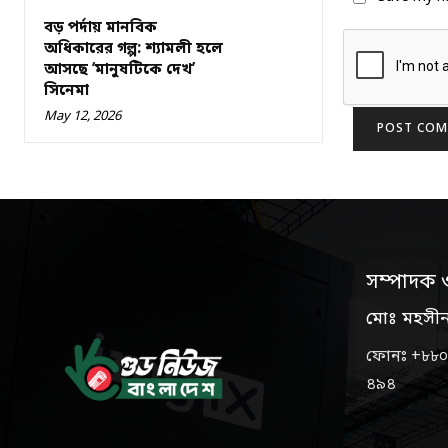
বড় পর্দায় মানবিক
অধিকারের গল্প: শ্যামলী হলে
আসছে ‘মানুষটিকে দেখ’
সিনেমা
May 12, 2026
সম্পাদক 
মোঃ মহসী
ফোনঃ +৮৮০
৪৯৪