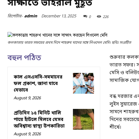
সাক্ষাতে ভাইরাল মুহূর্ত
December 13, 2025
রিপোর্টার-
admin
0
226
কলকাতায় ভারত সফরের প্রথম দিনে শাহরুখ খানের সঙ্গে লিওনেল মেসি। ছবিঃ সংগ্রহীত
বহুল পঠিত
শুক্রবার কলকা
ভারত সফর। সফ
মেসি ও বলিউড স
কাল এসএসসি-সমমানের
সামাজিক যোগায
ফল প্রকাশ, জানা যাবে
যেভাবে
বন্ধ দরজার এক
August 9, 2026
লুইস সুয়ারে
সামনে শাহরুখ খ
প্রতিদিন ১৫ মিনিট খালি
দিনের সবচেয়ে
পায়ে হাঁটলে মিলবে যেসব
অবিশ্বাস্য স্বাস্থ্য উপকারিতা
শীর্ষে।
August 9, 2026