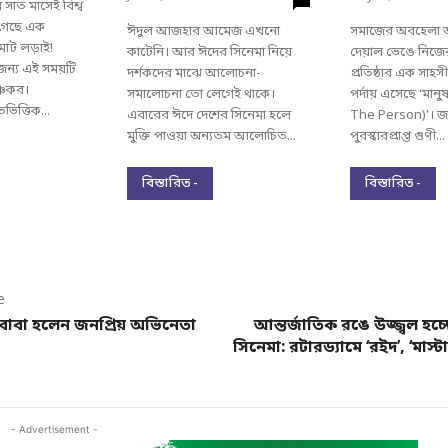
সাত মাসেই বিশ্ব
 গেছে এক
ঈদুল আজহার আমেজ এখনো
সমাজের অবহেলা আ
াট লড়াই!
কাটেনি। আর ঈদের সিনেমা নিয়ে
দেয়াল ভেঙে নিজ
 জন্য এই সময়টি
দর্শকদের মাঝে আলোচনা-
প্রতিষ্ঠার এক সাহসী 
ঞ্চকর।
সমালোচনা তো লেগেই থাকে।
পর্দায় এসেছে ‘মান
ভিত্তিক...
এবারের ঈদে দেশের সিনেমা হলে
The Person)’। জা
মুক্তি পাওয়া অন্যতম আলোচিত...
পুরস্কারপ্রাপ্ত গুণী...
বিস্তারিত -
বিস্তারিত -
e
 বাবা হলেন জনপ্রিয় অভিনেতা
আন্তর্জাতিক রঙে উজ্জ্বল হচ্
সিনেমা: রটারড্যামে ‘রইদ’, ‘মাস্টা
- Advertisement -