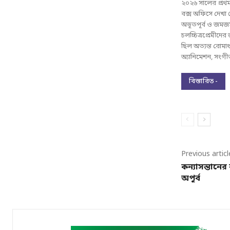
২০২৬ সালের প্রথম 
বক্স অফিসে দেখা
অভূতপূর্ব ও জমজম
চলচ্চিত্রপ্রেমীদের
ছিল অত্যন্ত রোমা
অ্যানিমেশন, সংগীত
বিস্তারিত -
Previous articl
কন্যাসন্তানের
অপূর্ব