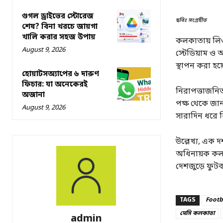
গুগল ড্রাইভের স্টোরেজ
ছবিঃ সংগ্রহীত
শেষ? বিনা খরচে জায়গা
খালি করার সহজ উপায়
কলকাতায় লি
August 9, 2026
স্টেডিয়াম ও
স্থাপন করা হয
হোয়াটসঅ্যাপের ৬ দারুণ
ফিচার: যা অনেকেরই
নিরাপত্তাজনি
অজানা
পক্ষ থেকে জানা
August 9, 2026
সারাদিন ধরে ব
উল্লেখ্য, এক
অধিনায়ক কল
দেশজুড়ে ফুটবল
TAGS
Footb
মেসি কলকাতা
admin