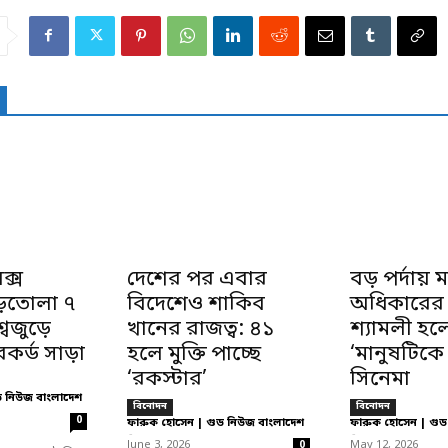
ক্স
দেশের পর এবার
বড় পর্দায় 
়তোলা ৭
বিদেশেও শাকিব
অধিকারের গ
্বজুড়ে
খানের রাজত্ব: ৪১
শ্যামলী হ
কর্ড সাড়া
হলে মুক্তি পাচ্ছে
‘মানুষটিকে
‘রকস্টার’
সিনেমা
ড নিউজ বাংলাদেশ
বিনোদন
বিনোদন
0
ফারুক হোসেন | গুড নিউজ বাংলাদেশ
ফারুক হোসেন | গুড
-
-
June 3, 2026
May 12, 2026
0