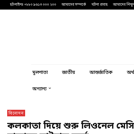
হটলাইনঃ +৮৮০ ৯৬১৩ ০০০ ২০০
আমাদের সম্পর্কে
ঘটনা প্রবাহ
আমাদের লিখু
মূলপাতা
জাতীয়
আন্তর্জাতিক
অর্
অন্যান্য
বিনোদন
কলকাতা দিয়ে শুরু লিওনেল মেসি