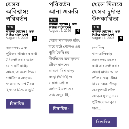
যেসব
পরিবর্তন
খেলে মিলবে
অবিশ্বাস্য
আনা জরুরি
যেসব দুর্দান্ত
পরিবর্তন
উপকারিতা
স্বাস্থ্য
ফারুক হোসেন | গুড
স্বাস্থ্য
স্বাস্থ্য
নিউজ বাংলাদেশ
-
August 5, 2026
0
ফারুক হোসেন | গুড
ফারুক হোসেন | গুড
নিউজ বাংলাদেশ
-
নিউজ বাংলাদেশ
-
August 6, 2026
August 1, 2026
0
0
স্ট্রোক সাধারণত হঠাৎ
করে ঘটে গেলেও এর
সহজলভ্য এবং
দৈনন্দিন
ঝুঁকি তৈরি হয়
পুষ্টিকর খাবারের কথা
খাদ্যতালিকায়
দীর্ঘদিনের অস্বাস্থ্যকর
উঠলেই সবার আগে
সহজলভ্য ফলের
জীবনযাপনের
যে নামটি মাথায়
কথা ভাবলেই সবার
কারণে। বিশ্ব স্বাস্থ্য
আসে, তা হলো ডিম।
আগে মাথায় আসে
সংস্থা (WHO) ও
প্রোটিনের অন্যতম
পেঁপের নাম। কাঁচা
ওয়ার্ল্ড স্ট্রোক
সেরা ও আদর্শ উৎস
কিংবা পাকা উভয়
অর্গানাইজেশনের
হিসেবে ডিমের জুড়ি...
অবস্থাতেই পেঁপে
তথ্য অনুযায়ী,...
অত্যন্ত সুস্বাদু এবং
পুষ্টিগুণে ভরপুর।
বিস্তারিত -
সারা...
বিস্তারিত -
বিস্তারিত -