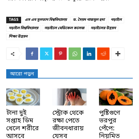
TAGS
এস এম সুলতান বিশ্ববিদ্যালয়
ড. সৈয়দ নাজমুল হুদা
নড়াইল
নড়াইল বিশ্ববিদ্যালয়
নড়াইলে মেডিকেল কলেজ
নড়াইলের উন্নয়ন
শিক্ষা উন্নয়ন
আরো পড়ুন
টানা দুই
স্ট্রোক থেকে
পুষ্টিগুণে
সপ্তাহ ডিম
রক্ষা পেতে
ভরপুর
খেলে শরীরে
জীবনধারায়
পেঁপে:
আসবে
যেসব
নিয়মিত