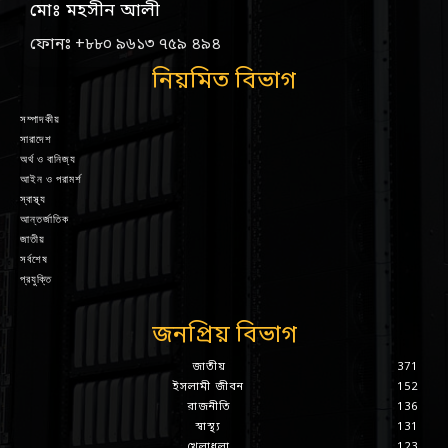
মোঃ মহসীন আলী
ফোনঃ +৮৮০ ৯৬১৩ ৭৫৯ ৪৯৪
নিয়মিত বিভাগ
সম্পাদকীয়
সারাদেশ
অর্থ ও বানিজ্য
আইন ও পরামর্শ
স্বাস্থ্য
আন্তর্জাতিক
জাতীয়
সর্বশেষ
প্রযুক্তি
জনপ্রিয় বিভাগ
জাতীয়
371
ইসলামী জীবন
152
রাজনীতি
136
স্বাস্থ্য
131
খেলাধুলা
123