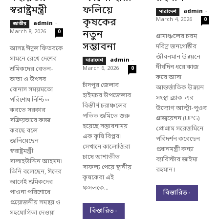
স্বরাষ্ট্রমন্ত্রী
ফলিয়ে
admin
-
সারাদেশ
কৃষকের
March 4, 2026
0
admin
-
জাতীয়
March 8, 2026
নতুন
0
গ্রামাঞ্চলের চরম
সম্ভাবনা
দরিদ্র জনগোষ্ঠীর
আসন্ন ঈদুল ফিতরকে
জীবনমান উন্নয়নে
সামনে রেখে দেশের
admin
-
সারাদেশ
দীর্ঘদিন ধরে কাজ
শ্রমিকদের বেতন-
March 6, 2026
0
করে আসা
ভাতা ও উৎসব
চাঁদপুর জেলার
আন্তর্জাতিক উন্নয়ন
বোনাস সময়মতো
হাইমচর উপজেলার
সংস্থা ব্র্যাক-এর
পরিশোধ নিশ্চিত
বিস্তীর্ণ চরাঞ্চলের
উদ্যোগ আল্ট্রা-পুওর
করতে সরকার
পতিত জমিতে শুরু
গ্রাজুয়েশন (UPG)
সক্রিয়ভাবে কাজ
হয়েছে সম্ভাবনাময়
প্রোগ্রাম সরেজমিনে
করছে বলে
এক কৃষি বিপ্লব।
পরিদর্শন করেছেন
জানিয়েছেন
সেখানে কালোজিরা
প্রধানমন্ত্রী কন্যা
স্বরাষ্ট্রমন্ত্রী
চাষে আশাতীত
ব্যারিস্টার জাইমা
সালাহউদ্দিন আহমদ।
সাফল্য পেয়ে স্থানীয়
রহমান।
তিনি বলেছেন, ঈদের
কৃষকেরা এই
আগেই শ্রমিকদের
ফসলকে...
পাওনা পরিশোধে
বিস্তারিত -
প্রয়োজনীয় সমন্বয় ও
বিস্তারিত -
সহযোগিতা দেওয়া