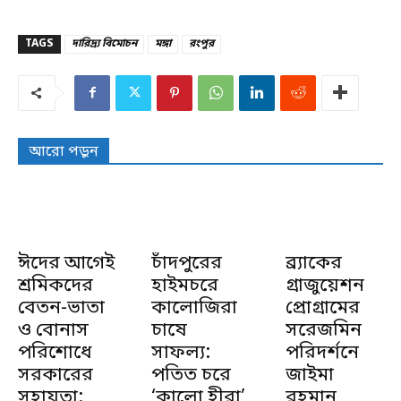
TAGS
দারিদ্র্য বিমোচন
মঙ্গা
রংপুর
আরো পড়ুন
ঈদের আগেই
চাঁদপুরের
ব্র্যাকের
শ্রমিকদের
হাইমচরে
গ্রাজুয়েশন
বেতন-ভাতা
কালোজিরা
প্রোগ্রামের
ও বোনাস
চাষে
সরেজমিন
পরিশোধে
সাফল্য:
পরিদর্শনে
সরকারের
পতিত চরে
জাইমা
সহায়তা:
‘কালো হীরা’
রহমান