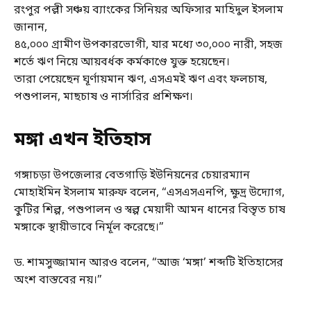
রংপুর পল্লী সঞ্চয় ব্যাংকের সিনিয়র অফিসার মাহিদুল ইসলাম
জানান,
৪৫,০০০ গ্রামীণ উপকারভোগী, যার মধ্যে ৩০,০০০ নারী, সহজ
শর্তে ঋণ নিয়ে আয়বর্ধক কর্মকাণ্ডে যুক্ত হয়েছেন।
তারা পেয়েছেন ঘূর্ণায়মান ঋণ, এসএমই ঋণ এবং ফলচাষ,
পশুপালন, মাছচাষ ও নার্সারির প্রশিক্ষণ।
মঙ্গা এখন ইতিহাস
গঙ্গাচড়া উপজেলার বেতগাড়ি ইউনিয়নের চেয়ারম্যান
মোহাইমিন ইসলাম মারুফ বলেন, “এসএসএনপি, ক্ষুদ্র উদ্যোগ,
কুটির শিল্প, পশুপালন ও স্বল্প মেয়াদী আমন ধানের বিস্তৃত চাষ
মঙ্গাকে স্থায়ীভাবে নির্মূল করেছে।”
ড. শামসুজ্জামান আরও বলেন, “আজ ‘মঙ্গা’ শব্দটি ইতিহাসের
অংশ বাস্তবের নয়।”