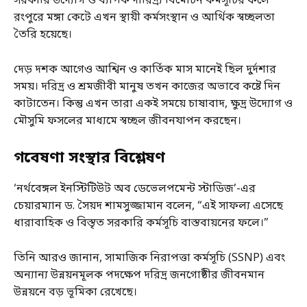
সরকারি উদ্যোগ ও ব্যাপক দারিদ্র্য বিমোচন কর্মসূচির ফলে
রংপুরে মঙ্গা কেটে এখন স্থায়ী কর্মসংস্থান ও আর্থিক স্বচ্ছলতা
তৈরি হয়েছে।
দেড় দশক আগেও আশ্বিন ও কার্তিক মাস মানেই ছিল দুর্দশার
সময়। দরিদ্র ও শ্রমজীবী মানুষ তখন কাজের অভাবে কষ্টে দিন
কাটাতেন। কিন্তু এখন তারা একই সময়ে চাষাবাদ, ক্ষুদ্র উদ্যোগ ও
মৌসুমি ফসলের মাধ্যমে স্বচ্ছল জীবনযাপন করছেন।
গবেষণা সংস্থার বিশ্লেষণ
‘নর্থবেঙ্গল ইনস্টিটিউট অব ডেভেলপমেন্ট স্টাডিজ’-এর
চেয়ারম্যান ড. সৈয়দ শামসুজ্জামান বলেন, “এই সাফল্য এসেছে
ধারাবাহিক ও বিস্তৃত সরকারি কর্মসূচি বাস্তবায়নের ফলে।”
তিনি আরও জানান, সামাজিক নিরাপত্তা কর্মসূচি (SSNP) এবং
অন্যান্য উন্নয়নমূলক পদক্ষেপ দরিদ্র জনগোষ্ঠীর জীবনমান
উন্নয়নে বড় ভূমিকা রেখেছে।