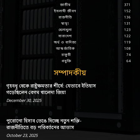
জাতীয়
371
ইসলামী জীবন
152
রাজনীতি
136
স্বাস্থ্য
131
খেলাধুলা
123
সারাদেশ
122
অর্থ ও বানিজ্য
119
আন্তর্জাতিক
108
চাকুরী
74
প্রযুক্তি
64
সম্পাদকীয়
গৃহবধূ থেকে রাষ্ট্রক্ষমতার শীর্ষে: যেভাবে ইতিহাস
গড়েছিলেন বেগম খালেদা জিয়া
December 30, 2025
পুরোনো হিসাব ভেঙে দিচ্ছে নতুন শক্তি-
রাজনীতিতে বড় পরিবর্তনের আভাস
October 23, 2025