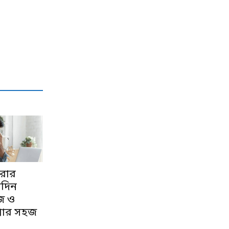
 করার
াদিন
জ ও
াখার সহজ