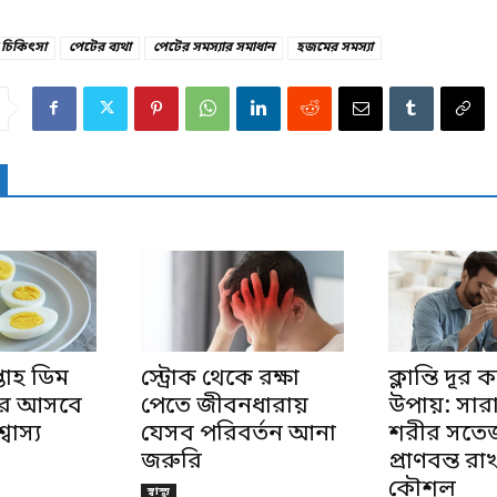
 চিকিৎসা
পেটের ব্যথা
পেটের সমস্যার সমাধান
হজমের সমস্যা
্তাহ ডিম
স্ট্রোক থেকে রক্ষা
ক্লান্তি দূর
রে আসবে
পেতে জীবনধারায়
উপায়: সার
বাস্য
যেসব পরিবর্তন আনা
শরীর সতে
জরুরি
প্রাণবন্ত র
কৌশল
স্বাস্থ্য