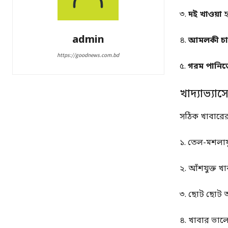
৩.
দই খাওয়া
হ
admin
৪.
আমলকী চা
https://goodnews.com.bd
৫.
গরম পানিত
খাদ্যাভ্যা
সঠিক খাবারের
১. তেল-মশলায
২. আঁশযুক্ত 
৩. ছোট ছোট অ
৪. খাবার ভালো