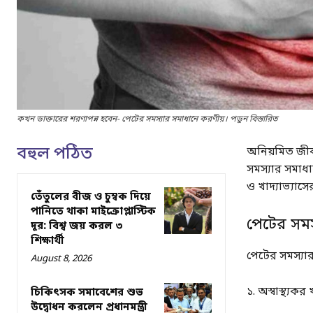
কখন ডাক্তারের শরণাপন্ন হবেন- পেটের সমস্যার সমাধানে করণীয়। পড়ুন বিস্তারিত
বহুল পঠিত
অনিয়মিত জী
সমস্যার সমাধ
ও খাদ্যাভ্যাস
তেঁতুলের বীজ ও চুম্বক দিয়ে
পানিতে থাকা মাইক্রোপ্লাস্টিক
পেটের সমস
দূর: বিশ্ব জয় করল ৩
শিক্ষার্থী
পেটের সমস্যা
August 8, 2026
১. অস্বাস্থ্য
চিকিৎসক সমাবেশের শুভ
উদ্বোধন করলেন প্রধানমন্ত্রী