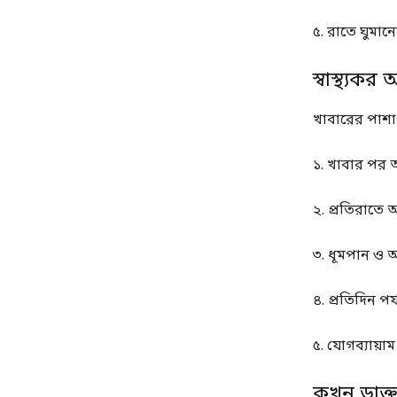
৫. রাতে ঘুমান
স্বাস্থ্যকর
খাবারের পাশাপ
১. খাবার পর অ
২. প্রতিরাতে অ
৩. ধূমপান ও 
৪. প্রতিদিন পর
৫. যোগব্যায়াম
কখন ডাক্ত