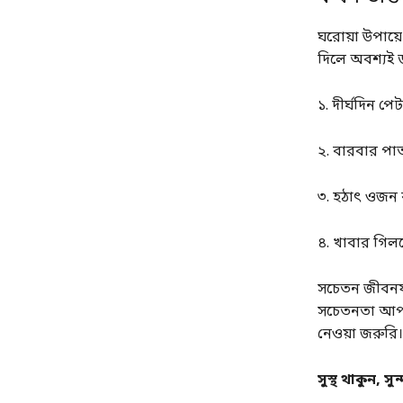
ঘরোয়া উপায়ে
দিলে অবশ্যই ড
১. দীর্ঘদিন পে
২. বারবার পাত
৩. হঠাৎ ওজন 
৪. খাবার গিলত
সচেতন জীবনযা
সচেতনতা আপনাক
নেওয়া জরুরি।
সুস্থ থাকুন, 