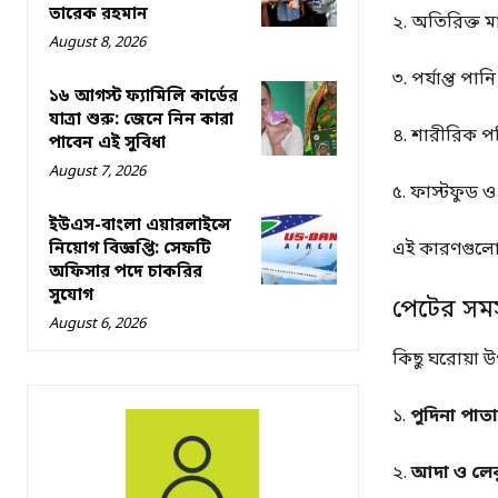
তারেক রহমান
২. অতিরিক্ত 
August 8, 2026
৩. পর্যাপ্ত পান
১৬ আগস্ট ফ্যামিলি কার্ডের
যাত্রা শুরু: জেনে নিন কারা
৪. শারীরিক প
পাবেন এই সুবিধা
August 7, 2026
৫. ফাস্টফুড ও
ইউএস-বাংলা এয়ারলাইন্সে
নিয়োগ বিজ্ঞপ্তি: সেফটি
এই কারণগুলো হ
অফিসার পদে চাকরির
সুযোগ
পেটের সমস
August 6, 2026
কিছু ঘরোয়া 
১.
পুদিনা পাতা
২.
আদা ও লেব