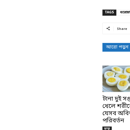
TAGS
ঘরোয়া
Share
আরো পড়ুন
টানা দুই সপ
খেলে শরী
যেসব অবিশ্
পরিবর্তন
স্বাস্থ্য