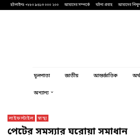
হটলাইনঃ +৮৮০ ৯৬১৩ ০০০ ২০০
আমাদের সম্পর্কে
ঘটনা প্রবাহ
আমাদের লিখু
মূলপাতা
জাতীয়
আন্তর্জাতিক
অর্
অন্যান্য
লাইফস্টাইল
স্বাস্থ্য
পেটের সমস্যার ঘরোয়া সমাধান