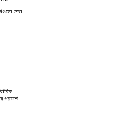
্গগুলো দেখা
ারীরিক
র পরামর্শ