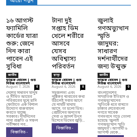
আরো পড়ুন
১৬ আগস্ট
টানা দুই
জুলাই
ফ্যামিলি
সপ্তাহ ডিম
গণঅভ্যুত্থান
কার্ডের যাত্রা
খেলে শরীরে
স্মৃতি
শুরু: জেনে
আসবে
জাদুঘর:
নিন কারা
যেসব
সাধারণ
পাবেন এই
অবিশ্বাস্য
দর্শনার্থীদের
সুবিধা
পরিবর্তন
জন্য উন্মুক্ত
জাতীয়
স্বাস্থ্য
জাতীয়
ফারুক হোসেন | গুড
ফারুক হোসেন | গুড
ফারুক হোসেন | গুড
নিউজ বাংলাদেশ
-
নিউজ বাংলাদেশ
-
নিউজ বাংলাদেশ
-
August 7, 2026
August 6, 2026
August 6, 2026
0
0
0
দেশের সাধারণ মানুষ
সহজলভ্য এবং
বাংলাদেশের
ও সীমিত আয়ের
পুষ্টিকর খাবারের কথা
সাম্প্রতিক ইতিহাস ও
পরিবারের মুখে হাসি
উঠলেই সবার আগে
গণঅভ্যুত্থানের
ফোটাতে এক বিশাল
যে নামটি মাথায়
স্মৃতিকে ধরে রাখতে
উদ্যোগ বাস্তবায়ন
আসে, তা হলো ডিম।
ঢাকার শেরেবাংলা
করতে যাচ্ছে
প্রোটিনের অন্যতম
নগরে সাবেক
সরকার। দীর্ঘদিনের
সেরা ও আদর্শ উৎস
গণভবনে গড়ে তোলা
নানা প্রস্তুতি ও সফল
হিসেবে ডিমের জুড়ি...
হয়েছে ‘জুলাই
পরীক্ষার পর...
গণঅভ্যুত্থান স্মৃতি
বিস্তারিত -
জাদুঘর’। আগামী ৬
বিস্তারিত -
আগস্ট থেকে...