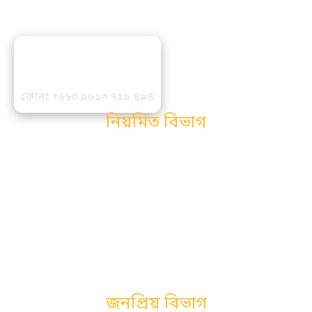
সম্পাদক ও প্রকাশকঃ
মোঃ মহসীন আলী
ফোনঃ +৮৮০ ৯৬১৩ ৭৫৯ ৪৯৪
নিয়মিত বিভাগ
সম্পাদকীয়
সারাদেশ
অর্থ ও বানিজ্য
আইন ও পরামর্শ
স্বাস্থ্য
আন্তর্জাতিক
জাতীয়
সর্বশেষ
প্রযুক্তি
জনপ্রিয় বিভাগ