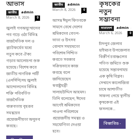
আভাস
কৃষকের
admin
-
জাতীয়
March 8, 2026
নতুন
0
admin
-
জাতীয়
March 8, 2026
সম্ভাবনা
0
আসন্ন ঈদুল ফিতরকে
সামনে রেখে দেশের
জুলাই গণঅভ্যুত্থানের
admin
-
সারাদেশ
শ্রমিকদের বেতন-
March 6, 2026
0
পর গড়ে ওঠা বিভিন্ন
ভাতা ও উৎসব
রাজনৈতিক দল ও
চাঁদপুর জেলার
বোনাস সময়মতো
প্ল্যাটফর্মের মধ্যে
হাইমচর উপজেলার
পরিশোধ নিশ্চিত
নতুন করে ঐক্য
বিস্তীর্ণ চরাঞ্চলের
করতে সরকার
গড়ার আলোচনা শুরু
পতিত জমিতে শুরু
সক্রিয়ভাবে কাজ
হয়েছে। বিশেষ করে
হয়েছে সম্ভাবনাময়
করছে বলে
জাতীয় নাগরিক পার্টি
এক কৃষি বিপ্লব।
জানিয়েছেন
(এনসিপি)সহ জুলাই
সেখানে কালোজিরা
স্বরাষ্ট্রমন্ত্রী
আন্দোলনের বিভিন্ন
চাষে আশাতীত
সালাহউদ্দিন আহমদ।
শক্তি পরিবর্তিত
সাফল্য পেয়ে স্থানীয়
তিনি বলেছেন, ঈদের
রাজনৈতিক
কৃষকেরা এই
আগেই শ্রমিকদের
বাস্তবতায় বৃহত্তর
ফসলকে...
পাওনা পরিশোধে
সমন্বয়ের
প্রয়োজনীয় সমন্বয় ও
প্রয়োজনীয়তা অনুভব
বিস্তারিত -
সহযোগিতা দেওয়া
করছে।
হবে।