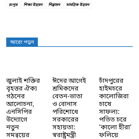
রংপুর
শিক্ষা উন্নয়ন
শিল্পায়ন
সামগ্রিক উন্নয়ন
আরো পড়ুন
জুলাই শক্তির
ঈদের আগেই
চাঁদপুরের
বৃহত্তর ঐক্য
শ্রমিকদের
হাইমচরে
গঠনের
বেতন-ভাতা
কালোজিরা
আলোচনা,
ও বোনাস
চাষে
এনসিপির
পরিশোধে
সাফল্য:
উদ্যোগে
সরকারের
পতিত চরে
নতুন
সহায়তা:
‘কালো হীরা’
সমন্বয়ের
স্বরাষ্ট্রমন্ত্রী
ফলিয়ে