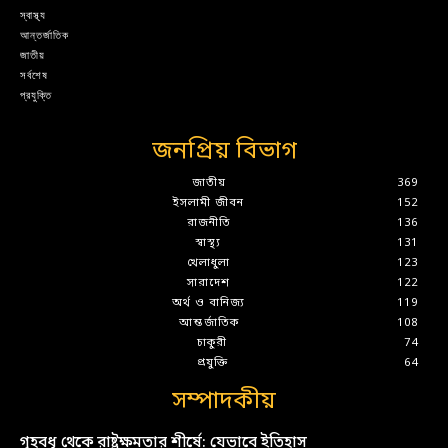
স্বাস্থ্য
আন্তর্জাতিক
জাতীয়
সর্বশেষ
প্রযুক্তি
জনপ্রিয় বিভাগ
জাতীয়
369
ইসলামী জীবন
152
রাজনীতি
136
স্বাস্থ্য
131
খেলাধুলা
123
সারাদেশ
122
অর্থ ও বানিজ্য
119
আন্তর্জাতিক
108
চাকুরী
74
প্রযুক্তি
64
সম্পাদকীয়
গৃহবধূ থেকে রাষ্ট্রক্ষমতার শীর্ষে: যেভাবে ইতিহাস