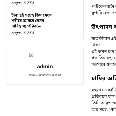
August 6, 2026
পাটকেলঘাটা বা
সুপারি লেনদেন
টানা দুই সপ্তাহ ডিম খেলে
শরীরে আসবে যেসব
উৎপাদন ব
অবিশ্বাস্য পরিবর্তন
August 6, 2026
সাতক্ষীরায় এ
টাকা।
এই ফসল চাষ হ
গত তিন বছরে 
বর্তমানে শুকন
admin
https://goodnews.com.bd
চাষির অভি
মঙ্গলাবন্দকাট
প্রতিবছর ফল 
তিনি আরও জান
তার মতে, “না