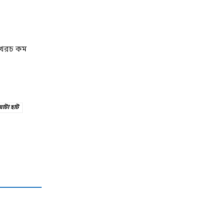
ে খরচ কম
াটা হাট