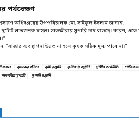
ের পর্যবেক্ষণ
্প্রসারণ অধিদপ্তরের উপপরিচালক মো. সাইফুল ইসলাম জানান,
ি দুটোই লাভজনক ফসল। সাতক্ষীরায় সুপারি চাষ বাড়ছে। কারণ, এত
ি।”
, “বাজার ব্যবস্থাপনা উন্নত না হলে কৃষক সঠিক মূল্য পাবে না।”
রী ফসল
কৃষকের জীবন
কৃষি রপ্তানি
কৃষিপণ্য রপ্তানি
গ্রামীণ অর্থনীতি
পাটকেলঘ
সাতক্ষীরা সুপারি
সুপারি রপ্তানি