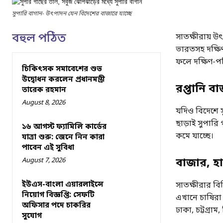
সুপারি বাগান- উৎপাদন যেন বিদেশের বাজারে যাচ্ছে
বহুল পঠিত
সাতক্ষীরায় উৎ
ভারতসহ দক্ষিণ
ফলে দক্ষিণ-পশ্
চিকিৎসক সমাবেশের শুভ
উদ্বোধন করলেন প্রধানমন্ত্রী
রপ্তানি ব
তারেক রহমান
August 8, 2026
যদিও বিদেশে সু
ছাড়াই সুপার
১৬ আগস্ট ফ্যামিলি কার্ডের
কমে যাচ্ছে।
যাত্রা শুরু: জেনে নিন কারা
পাবেন এই সুবিধা
August 7, 2026
বাজার, হা
ইউএস-বাংলা এয়ারলাইন্সে
সাতক্ষীরার বিভ
নিয়োগ বিজ্ঞপ্তি: সেফটি
এখানে চাষিরা 
অফিসার পদে চাকরির
ঢাকা, চট্টগ্র
সুযোগ