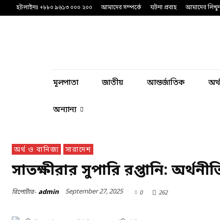
হটলাইনঃ +৮৮০ ৯৬১৩ ০০০ ২০০
আমাদের সম্পর্কে
ঘটনা প্রবাহ
আমাদের লিখু
মূলপাতা
জাতীয়
আন্তর্জাতিক
অর্
অন্যান্য
অর্থ ও বানিজ্য
সারাদেশ
সাতক্ষীরার সুপারি রপ্তানি: অর্থনী
September 27, 2025
রিপোর্টার-
admin
0
262