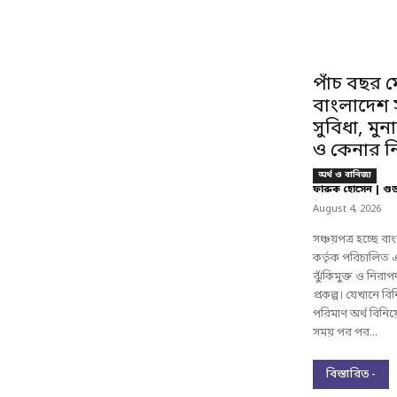
পাঁচ বছর ম
বাংলাদেশ সঞ
সুবিধা, মু
ও কেনার ন
অর্থ ও বানিজ্য
ফারুক হোসেন | গু
-
August 4, 2026
সঞ্চয়পত্র হচ্ছে 
কর্তৃক পরিচালিত
ঝুঁকিমুক্ত ও নিরা
প্রকল্প। যেখানে বিনি
পরিমাণ অর্থ বিনিয
সময় পর পর...
বিস্তারিত -