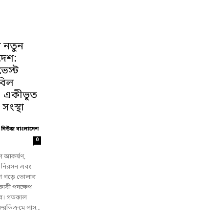
 নতুন
দেশ:
েস্ট
বিল
, একীভূত
 সংস্থা
 নিউজ বাংলাদেশ
0
গ আকর্ষণ,
া নিরসন এবং
েশ গড়ে তোলার
তকারী পদক্ষেপ
ার। গতকাল
্মতিক্রমে পাস...