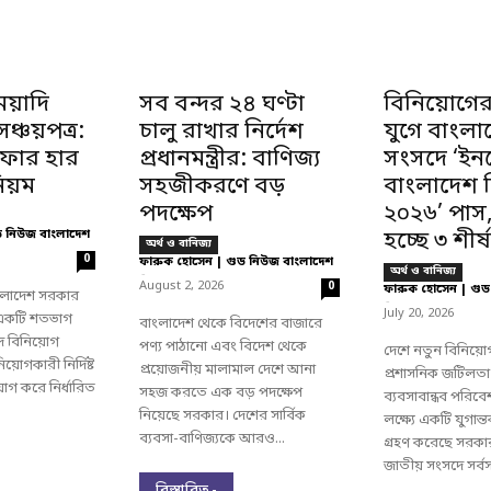
েয়াদি
সব বন্দর ২৪ ঘণ্টা
বিনিয়োগের
্চয়পত্র:
চালু রাখার নির্দেশ
যুগে বাংলা
নাফার হার
প্রধানমন্ত্রীর: বাণিজ্য
সংসদে ‘ইনভ
িয়ম
সহজীকরণে বড়
বাংলাদেশ 
পদক্ষেপ
২০২৬’ পাস
ড নিউজ বাংলাদেশ
হচ্ছে ৩ শীর্ষ
অর্থ ও বানিজ্য
0
ফারুক হোসেন | গুড নিউজ বাংলাদেশ
অর্থ ও বানিজ্য
-
August 2, 2026
0
ফারুক হোসেন | গুড
বাংলাদেশ সরকার
-
July 20, 2026
 একটি শতভাগ
বাংলাদেশ থেকে বিদেশের বাজারে
পদ বিনিয়োগ
পণ্য পাঠানো এবং বিদেশ থেকে
দেশে নতুন বিনিয়ো
য়োগকারী নির্দিষ্ট
প্রয়োজনীয় মালামাল দেশে আনা
প্রশাসনিক জটিলত
়োগ করে নির্ধারিত
সহজ করতে এক বড় পদক্ষেপ
ব্যবসাবান্ধব পরিব
নিয়েছে সরকার। দেশের সার্বিক
লক্ষ্যে একটি যুগান্
ব্যবসা-বাণিজ্যকে আরও...
গ্রহণ করেছে সরক
জাতীয় সংসদে সর্বসম
বিস্তারিত -