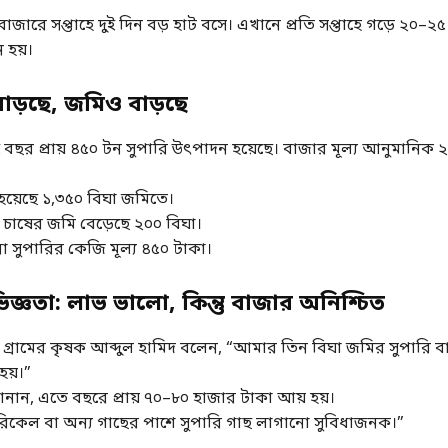
জারে সপ্তাহে দুই দিন বড় হাট বসে। এখানে প্রতি সপ্তাহে গড়ে ২০–২
 হয়।
াড়ছে, জমিও বাড়ছে
ই বছর প্রায় ৪৫০ টন সুপারি উৎপাদন হয়েছে। বাজার মূল্য আনুমানিক
য়েছে ১,৩৫০ বিঘা জমিতে।
চাষের জমি বেড়েছে ২০০ বিঘা।
ো সুপারির কেজি মূল্য ৪৫০ টাকা।
জ্ঞতা: লাভ ভালো, কিন্তু বাজার অনিশ্চিত
ি গ্রামের কৃষক আব্দুল হামিদ বলেন, “আমার তিন বিঘা জমির সুপারি ব
হয়।”
ান, এতে বছরে প্রায় ৭০–৮০ হাজার টাকা আয় হয়।
রিকেল বা অন্য গাছের পাশে সুপারি গাছ লাগানো সুবিধাজনক।”