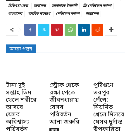
চিকিৎসা সেবা
জনসেবা
জামায়াতে ইসলামী
ফ্রি মেডিকেল ক্যাম্প
বাংলাদেশ
মানবিক উদ্যোগ
মেডিকেল ক্যাম্প
স্বাস্থ্যসেবা
আরো পড়ুন
টানা দুই
স্ট্রোক থেকে
পুষ্টিগুণে
সপ্তাহ ডিম
রক্ষা পেতে
ভরপুর
খেলে শরীরে
জীবনধারায়
পেঁপে:
আসবে
যেসব
নিয়মিত
যেসব
পরিবর্তন
খেলে মিলবে
অবিশ্বাস্য
আনা জরুরি
যেসব দুর্দান্ত
পরিবর্তন
উপকারিতা
স্বাস্থ্য