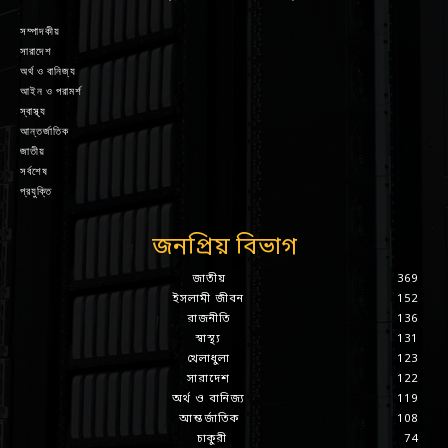
সম্পাদকীয়
সারাদেশ
অর্থ ও বানিজ্য
আইন ও পরামর্শ
স্বাস্থ্য
আন্তর্জাতিক
জাতীয়
সর্বশেষ
প্রযুক্তি
জনপ্রিয় বিভাগ
জাতীয়
369
ইসলামী জীবন
152
রাজনীতি
136
স্বাস্থ্য
131
খেলাধুলা
123
সারাদেশ
122
অর্থ ও বানিজ্য
119
আন্তর্জাতিক
108
চাকুরী
74