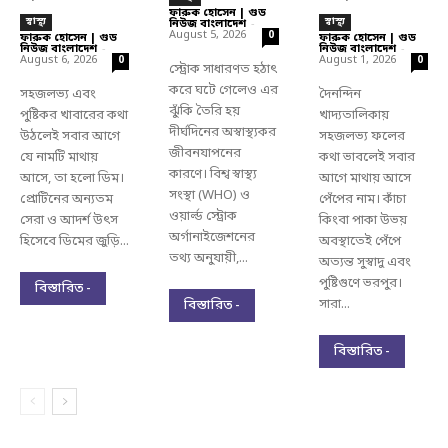
ফারুক হোসেন | গুড
স্বাস্থ্য
স্বাস্থ্য
নিউজ বাংলাদেশ
-
August 5, 2026
0
ফারুক হোসেন | গুড
ফারুক হোসেন | গুড
নিউজ বাংলাদেশ
-
নিউজ বাংলাদেশ
-
August 6, 2026
August 1, 2026
0
0
স্ট্রোক সাধারণত হঠাৎ
করে ঘটে গেলেও এর
সহজলভ্য এবং
দৈনন্দিন
ঝুঁকি তৈরি হয়
পুষ্টিকর খাবারের কথা
খাদ্যতালিকায়
দীর্ঘদিনের অস্বাস্থ্যকর
উঠলেই সবার আগে
সহজলভ্য ফলের
জীবনযাপনের
যে নামটি মাথায়
কথা ভাবলেই সবার
কারণে। বিশ্ব স্বাস্থ্য
আসে, তা হলো ডিম।
আগে মাথায় আসে
সংস্থা (WHO) ও
প্রোটিনের অন্যতম
পেঁপের নাম। কাঁচা
ওয়ার্ল্ড স্ট্রোক
সেরা ও আদর্শ উৎস
কিংবা পাকা উভয়
অর্গানাইজেশনের
হিসেবে ডিমের জুড়ি...
অবস্থাতেই পেঁপে
তথ্য অনুযায়ী,...
অত্যন্ত সুস্বাদু এবং
পুষ্টিগুণে ভরপুর।
বিস্তারিত -
সারা...
বিস্তারিত -
বিস্তারিত -