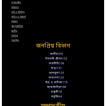
সম্পাদকীয়
সারাদেশ
অর্থ ও বানিজ্য
আইন ও পরামর্শ
স্বাস্থ্য
আন্তর্জাতিক
জাতীয়
সর্বশেষ
প্রযুক্তি
জনপ্রিয় বিভাগ
জাতীয়
370
ইসলামী জীবন
152
রাজনীতি
136
স্বাস্থ্য
131
খেলাধুলা
123
সারাদেশ
122
অর্থ ও বানিজ্য
119
আন্তর্জাতিক
108
চাকুরী
74
প্রযুক্তি
64