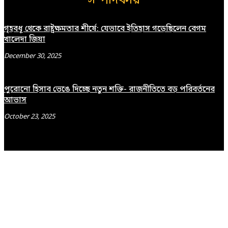
সম্পাদকীয়
গৃহবধূ থেকে রাষ্ট্রক্ষমতার শীর্ষে: যেভাবে ইতিহাস গড়েছিলেন বেগম
খালেদা জিয়া
December 30, 2025
পুরোনো হিসাব ভেঙে দিচ্ছে নতুন শক্তি- রাজনীতিতে বড় পরিবর্তনের
আভাস
October 23, 2025