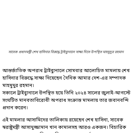
সাবেক প্রধানমন্ত্রী শেখ হাসিনার বিরুদ্ধে ট্রাইব্যুনালে সাক্ষ্য দিতে উপস্থিত মাহমুদুর রহমান
আন্তর্জাতিক অপরাধ ট্রাইব্যুনালে সোমবার আলোচিত মামলায় শেখ
হাসিনার বিরুদ্ধে সাক্ষ্য দিয়েছেন দৈনিক আমার দেশ-এর সম্পাদক
মাহমুদুর রহমান।
সকালে ট্রাইব্যুনালে উপস্থিত হয়ে তিনি ২০২৪ সালের জুলাই-আগস্টে
সংঘটিত মানবতাবিরোধী অপরাধ সংক্রান্ত মামলায় তার জবানবন্দি
প্রদান করেন।
এই মামলার আসামিদের তালিকায় রয়েছেন শেখ হাসিনা, সাবেক
স্বরাষ্ট্রমন্ত্রী আসাদুজ্জামান খান কামালসহ আরও একজন। বিচারিক