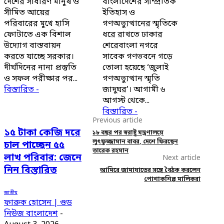
দেশের সাধারণ মানুষ ও
বাংলাদেশের সাম্প্রতিক
সীমিত আয়ের
ইতিহাস ও
পরিবারের মুখে হাসি
গণঅভ্যুত্থানের স্মৃতিকে
ফোটাতে এক বিশাল
ধরে রাখতে ঢাকার
উদ্যোগ বাস্তবায়ন
শেরেবাংলা নগরে
করতে যাচ্ছে সরকার।
সাবেক গণভবনে গড়ে
দীর্ঘদিনের নানা প্রস্তুতি
তোলা হয়েছে ‘জুলাই
ও সফল পরীক্ষার পর...
গণঅভ্যুত্থান স্মৃতি
বিস্তারিত -
জাদুঘর’। আগামী ৬
আগস্ট থেকে...
বিস্তারিত -
Previous article
১৫ টাকা কেজি দরে
১৮ বছর পর স্বরাষ্ট্র মন্ত্রণালয়ে
লুৎফুজ্জামান বাবর, দেশে ফিরছেন
চাল পাচ্ছেন ৫৫
তারেক রহমান
লাখ পরিবার: জেনে
Next article
নিন বিস্তারিত
আমিরে জামায়াতের সঙ্গে বৈঠক করলেন
পোশাকশিল্প মালিকরা
জাতীয়
ফারুক হোসেন | গুড
নিউজ বাংলাদেশ
-