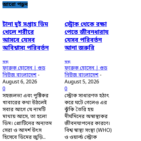
আরো পড়ুন
টানা দুই সপ্তাহ ডিম
স্ট্রোক থেকে রক্ষা
খেলে শরীরে
পেতে জীবনধারায়
আসবে যেসব
যেসব পরিবর্তন
অবিশ্বাস্য পরিবর্তন
আনা জরুরি
স্বাস্থ্য
স্বাস্থ্য
ফারুক হোসেন | গুড
ফারুক হোসেন | গুড
নিউজ বাংলাদেশ
-
নিউজ বাংলাদেশ
-
August 6, 2026
August 5, 2026
0
0
সহজলভ্য এবং পুষ্টিকর
স্ট্রোক সাধারণত হঠাৎ
খাবারের কথা উঠলেই
করে ঘটে গেলেও এর
সবার আগে যে নামটি
ঝুঁকি তৈরি হয়
মাথায় আসে, তা হলো
দীর্ঘদিনের অস্বাস্থ্যকর
ডিম। প্রোটিনের অন্যতম
জীবনযাপনের কারণে।
সেরা ও আদর্শ উৎস
বিশ্ব স্বাস্থ্য সংস্থা (WHO)
হিসেবে ডিমের জুড়ি...
ও ওয়ার্ল্ড স্ট্রোক