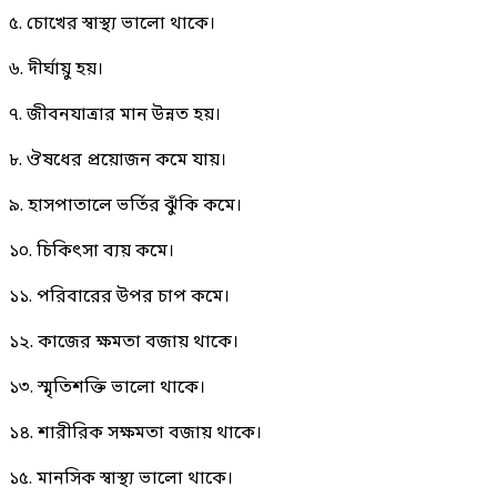
৫. চোখের স্বাস্থ্য ভালো থাকে।
৬. দীর্ঘায়ু হয়।
৭. জীবনযাত্রার মান উন্নত হয়।
৮. ঔষধের প্রয়োজন কমে যায়।
৯. হাসপাতালে ভর্তির ঝুঁকি কমে।
১০. চিকিৎসা ব্যয় কমে।
১১. পরিবারের উপর চাপ কমে।
১২. কাজের ক্ষমতা বজায় থাকে।
১৩. স্মৃতিশক্তি ভালো থাকে।
১৪. শারীরিক সক্ষমতা বজায় থাকে।
১৫. মানসিক স্বাস্থ্য ভালো থাকে।