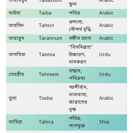
তাবাসসুম
Tabassum
Arabic
ফুল
তাইবা
Taiba
পবিত্র
Arabic
প্রশংসা,
তাহসিন
Tahsin
Arabic
সৌন্দর্য বৃদ্ধি
তারান্নুম
Tarannum
সঙ্গীত রচনা
Arabic
“বিসমিল্লাহ”
তাসমিয়া
Tasmia
উচ্চারণ,
Urdu
নামকরণ
সম্মান,
তেহরীম
Tehreem
Urdu
পবিত্রতা
আশীর্বাদ,
ভালবাসা,
তুবা
Tooba
Arabic
জান্নাতের
বৃক্ষ
পবিত্র,
তাহিরা
Tahira
Shia
পাপমুক্ত