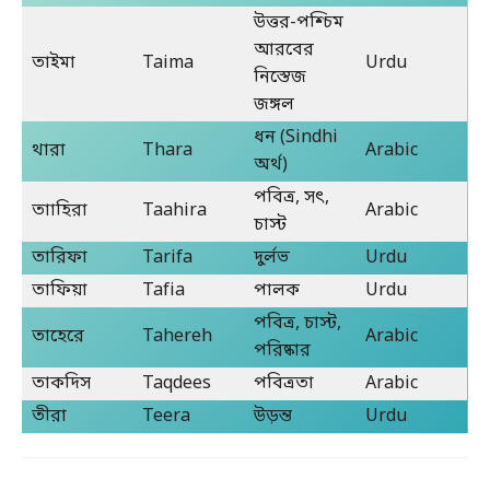
উত্তর-পশ্চিম
আরবের
তাইমা
Taima
Urdu
নিস্তেজ
জঙ্গল
ধন (Sindhi
থারা
Thara
Arabic
অর্থ)
পবিত্র, সৎ,
তাাহিরা
Taahira
Arabic
চাস্ট
তারিফা
Tarifa
দুর্লভ
Urdu
তাফিয়া
Tafia
পালক
Urdu
পবিত্র, চাস্ট,
তাহেরে
Tahereh
Arabic
পরিষ্কার
তাকদিস
Taqdees
পবিত্রতা
Arabic
তীরা
Teera
উড়ন্ত
Urdu