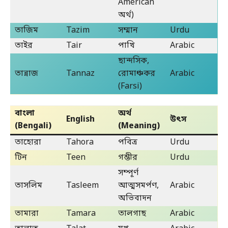
American
অর্থ)
তাজিম
Tazim
সম্মান
Urdu
তাইর
Tair
পাখি
Arabic
ছান্দসিক,
তান্নাজ
Tannaz
রোমাঞ্চকর
Arabic
(Farsi)
বাংলা
অর্থ
English
উৎস
(Bengali)
(Meaning)
তাহোরা
Tahora
পবিত্র
Urdu
টিন
Teen
গম্ভীর
Urdu
সম্পূর্ণ
তাসলিম
Tasleem
আত্মসমর্পণ,
Arabic
অভিবাদন
তামারা
Tamara
তালগাছ
Arabic