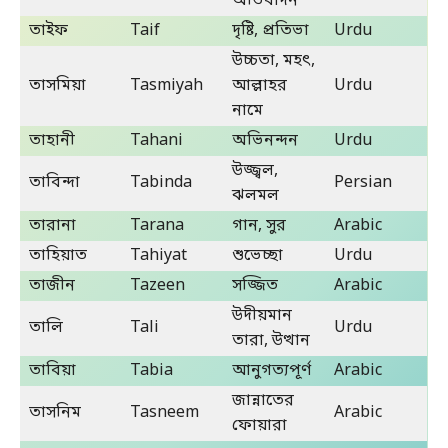
অভিবাদন
তাইফ
Taif
দৃষ্টি, প্রতিভা
Urdu
উচ্চতা, মহৎ,
তাসমিয়া
Tasmiyah
আল্লাহর
Urdu
নামে
তাহানী
Tahani
অভিনন্দন
Urdu
উজ্জ্বল,
তাবিন্দা
Tabinda
Persian
ঝলমল
তারানা
Tarana
গান, সুর
Arabic
তাহিয়াত
Tahiyat
শুভেচ্ছা
Urdu
তাজীন
Tazeen
সজ্জিত
Arabic
উদীয়মান
তালি
Tali
Urdu
তারা, উত্থান
তাবিয়া
Tabia
আনুগত্যপূর্ণ
Arabic
জান্নাতের
তাসনিম
Tasneem
Arabic
ফোয়ারা