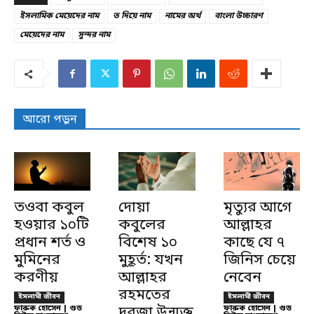
ইসলামিক মেয়েদের নাম
ত দিয়ে নাম
নামের অর্থ
বাংলা উচ্চারণ
মেয়েদের নাম
সুন্দর নাম
আরো পড়ুন
তওবা কবুল
দোয়া
মৃত্যুর আগে
হওয়ার ১০টি
কবুলের
আল্লাহর
প্রধান শর্ত ও
বিশেষ ১০
কাছে যে ৭
মুমিনের
মুহূর্ত: যখন
জিনিস চেয়ে
করণীয়
আল্লাহর
নেবেন
রহমতের
ইসলামী জীবন
ইসলামী জীবন
ফারুক হোসেন | গুড
দরজা উন্মুক্ত
ফারুক হোসেন | গুড