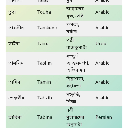
তালাত
Talat
মুখ
Arabic
জান্নাতের
তুবা
Touba
Arabic
বৃক্ষ, শ্রেষ্ঠ
ক্ষমতা,
তামকীন
Tamkeen
Arabic
মর্যাদা
পরী
তাইনা
Taina
Urdu
রাজকুমারী
সম্পূর্ণ
তাসলিম
Taslim
আত্মসমর্পণ,
Arabic
অভিবাদন
নিরাপত্তা,
তামিন
Tamin
Arabic
সহায়তা
সংস্কৃতি,
তেহজীব
Tahzib
Arabic
শিক্ষা
নবী
তাবিনা
Tabina
মুহাম্মদের
Persian
অনুসারী