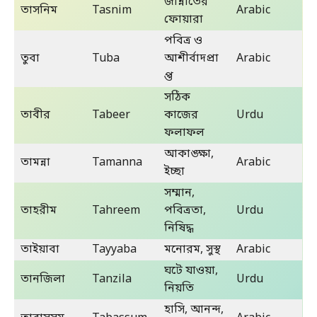
জান্নাতের
তাসনিম
Tasnim
Arabic
ফোয়ারা
পবিত্র ও
তুবা
Tuba
আশীর্বাদপ্রা
Arabic
প্ত
সঠিক
তাবীর
Tabeer
কাজের
Urdu
ফলাফল
আকাঙ্ক্ষা,
তামন্না
Tamanna
Arabic
ইচ্ছা
সম্মান,
তাহরীম
Tahreem
পবিত্রতা,
Urdu
নিষিদ্ধ
তাইয়াবা
Tayyaba
মনোরম, সুস্থ
Arabic
ঘটে যাওয়া,
তানজিলা
Tanzila
Urdu
নিয়তি
হাসি, আনন্দ,