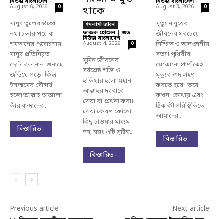
নিউজ বাংলাদেশ
-
নিউজ বাংলাদেশ
-
August 6, 2026
August 3, 2026
0
0
থাকে
মানুষ ভুলের ঊর্ধ্বে
মৃত্যু মানুষের
ইসলামী জীবন
ফারুক হোসেন | গুড
নয়। চলার পথে বা
জীবনের সবচেয়ে
নিউজ বাংলাদেশ
-
শয়তানের প্ররোচনায়
August 4, 2026
নিশ্চিত ও অলঙ্ঘনীয়
0
মানুষ প্রতিনিয়ত
সত্য। পৃথিবীর
মুমিন জীবনের
ছোট-বড় নানা গুনাহে
যেকোনো প্রাণীকেই
সর্বশ্রেষ্ঠ শক্তি ও
জড়িয়ে পড়ে। কিন্তু
মৃত্যুর স্বাদ গ্রহণ
হাতিয়ার হলো মহান
ইসলামের সৌন্দর্য
করতে হবে। তবে
আল্লাহর দরবারে
হলো আল্লাহ তাআলা
কখন, কোথায় এবং
দোয়া বা প্রার্থনা করা।
তাঁর বান্দাদের...
ঠিক কী পরিস্থিতিতে
দোয়া কেবল কোনো
আমাদের...
কিছু চাওয়ার মাধ্যম
বিস্তারিত -
নয়; বরং এটি সৃষ্টির...
বিস্তারিত -
বিস্তারিত -
Previous article
Next article