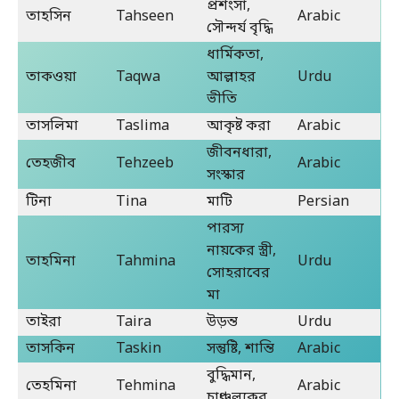
প্রশংসা,
তাহসিন
Tahseen
Arabic
সৌন্দর্য বৃদ্ধি
ধার্মিকতা,
তাকওয়া
Taqwa
আল্লাহর
Urdu
ভীতি
তাসলিমা
Taslima
আকৃষ্ট করা
Arabic
জীবনধারা,
তেহজীব
Tehzeeb
Arabic
সংস্কার
টিনা
Tina
মাটি
Persian
পারস্য
নায়কের স্ত্রী,
তাহমিনা
Tahmina
Urdu
সোহরাবের
মা
তাইরা
Taira
উড়ন্ত
Urdu
তাসকিন
Taskin
সন্তুষ্টি, শান্তি
Arabic
বুদ্ধিমান,
তেহমিনা
Tehmina
Arabic
চাঞ্চল্যকর