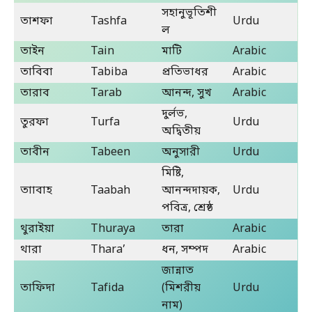
সহানুভূতিশী
তাশফা
Tashfa
Urdu
ল
তাইন
Tain
মাটি
Arabic
তাবিবা
Tabiba
প্রতিভাধর
Arabic
তারাব
Tarab
আনন্দ, সুখ
Arabic
দুর্লভ,
তুরফা
Turfa
Urdu
অদ্বিতীয়
তাবীন
Tabeen
অনুসারী
Urdu
মিষ্টি,
তাাবাহ
Taabah
আনন্দদায়ক,
Urdu
পবিত্র, শ্রেষ্ঠ
থুরাইয়া
Thuraya
তারা
Arabic
থারা
Thara’
ধন, সম্পদ
Arabic
জান্নাত
তাফিদা
Tafida
(মিশরীয়
Urdu
নাম)