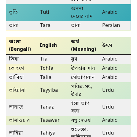
অনন্য
তুতি
Tuti
Arabic
মেয়ের নাম
তারা
Tara
তারা
Persian
বাংলা
অর্থ
English
উৎস
(Bengali)
(Meaning)
তিয়া
Tia
সুখ
Arabic
তোহফা
Tohfa
উপহার, দান
Arabic
তালিয়া
Talia
সৌভাগ্যবান
Arabic
পবিত্র, সৎ,
তাইয়াবা
Tayyiba
Urdu
উদার
ইচ্ছা ভাগ
তানাজ
Tanaz
Urdu
করা
তাসাওয়ার
Tasawar
যত্ন নেওয়া
Arabic
শুভেচ্ছা,
তাহিয়া
Tahiya
Urdu