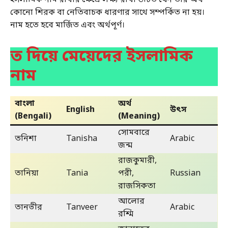
ইসলামিক নাম রাখার ক্ষেত্রে লক্ষ্য রাখা উচিত যেন তার অর্থ
কোনো শিরক বা নেতিবাচক ধারণার সাথে সম্পর্কিত না হয়।
নাম হতে হবে মার্জিত এবং অর্থপূর্ণ।
ত দিয়ে মেয়েদের ইসলামিক
নাম
বাংলা
অর্থ
English
উৎস
(Bengali)
(Meaning)
সোমবারে
তনিশা
Tanisha
Arabic
জন্ম
রাজকুমারী,
তানিয়া
Tania
পরী,
Russian
রাজসিকতা
আলোর
তানভীর
Tanveer
Arabic
রশ্মি