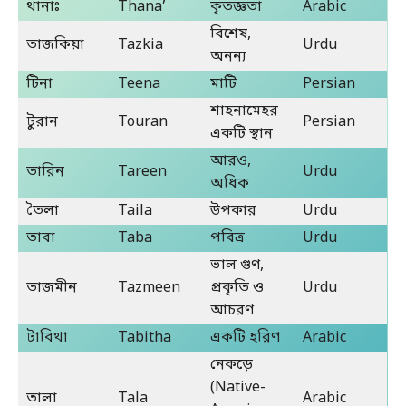
থানাঃ
Thana’
কৃতজ্ঞতা
Arabic
বিশেষ,
তাজকিয়া
Tazkia
Urdu
অনন্য
টিনা
Teena
মাটি
Persian
শাহনামেহর
টুরান
Touran
Persian
একটি স্থান
আরও,
তারিন
Tareen
Urdu
অধিক
তৈলা
Taila
উপকার
Urdu
তাবা
Taba
পবিত্র
Urdu
ভাল গুণ,
তাজমীন
Tazmeen
প্রকৃতি ও
Urdu
আচরণ
টাবিথা
Tabitha
একটি হরিণ
Arabic
নেকড়ে
(Native-
তালা
Tala
Arabic