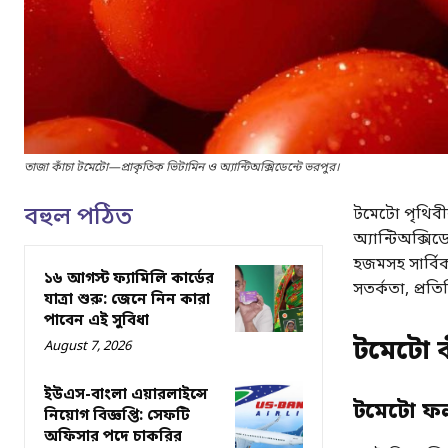
তাজা কাঁচা টমেটো—প্রাকৃতিক ভিটামিন ও অ্যান্টিঅক্সিডেন্টে ভরপুর।
বহুল পঠিত
টমেটো পৃথিবী
অ্যান্টিঅক্সি
হজমসহ সার্বিক 
১৬ আগস্ট ফ্যামিলি কার্ডের
সতর্কতা, প্র
যাত্রা শুরু: জেনে নিন কারা
পাবেন এই সুবিধা
টমেটো ক
August 7, 2026
ইউএস-বাংলা এয়ারলাইন্সে
টমেটো ফ
নিয়োগ বিজ্ঞপ্তি: সেফটি
অফিসার পদে চাকরির