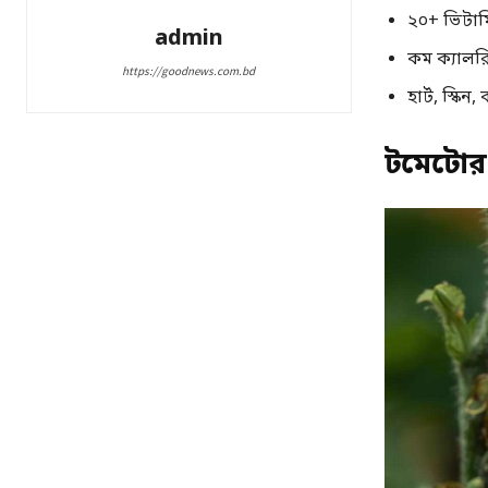
২০+ ভিটা
admin
কম ক্যালরি, 
https://goodnews.com.bd
হার্ট, স্কিন
টমেটোর প