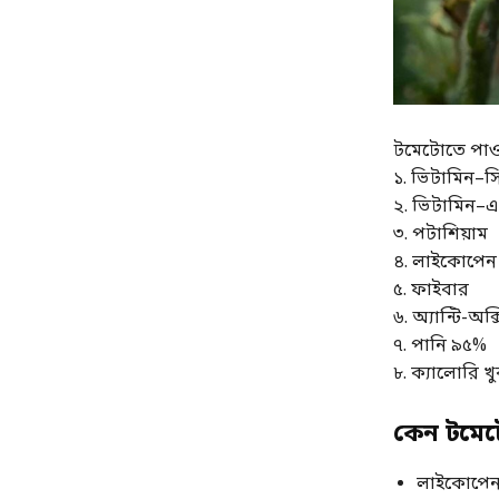
টমেটোতে পাওয
১. ভিটামিন–স
২. ভিটামিন–এ
৩. পটাশিয়াম
৪. লাইকোপেন
৫. ফাইবার
৬. অ্যান্টি-অক্
৭. পানি ৯৫%
৮. ক্যালোরি খ
কেন টমেট
লাইকোপেন ক