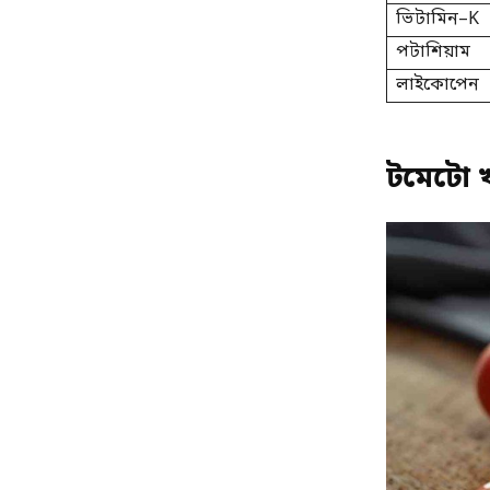
ভিটামিন–K
পটাশিয়াম
লাইকোপেন
টমেটো খ