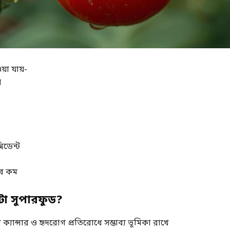
়া যায়-
ি
সিডেন্ট
ুব কম
ো সুপারফুড?
্যান্সার ও হৃদরোগ প্রতিরোধে সম্ভাব্য ভূমিকা রাখে