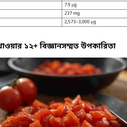
7.9 µg
237 mg
2,573–3,000 µg
াওয়ার ১২+ বিজ্ঞানসম্মত উপকারিতা