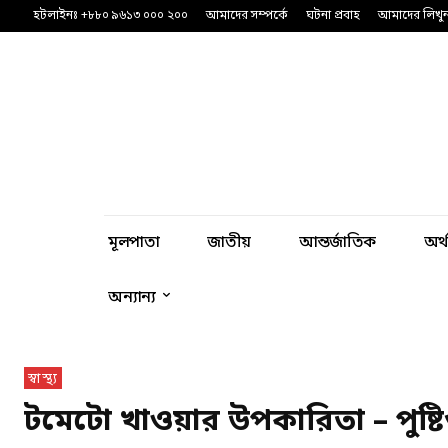
হটলাইনঃ +৮৮০ ৯৬১৩ ০০০ ২০০
আমাদের সম্পর্কে
ঘটনা প্রবাহ
আমাদের লিখু
মূলপাতা
জাতীয়
আন্তর্জাতিক
অর্
অন্যান্য
স্বাস্থ্য
টমেটো খাওয়ার উপকারিতা – পুষ্