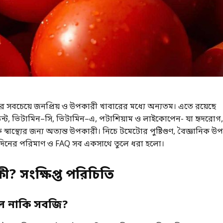
র সবচেয়ে জনপ্রিয় ও উপকারী খাবারের মধ্যে অন্যতম। এতে রয়েছে
ডেন্ট, ভিটামিন–সি, ভিটামিন–এ, পটাশিয়াম ও লাইকোপেন- যা হৃদরোগ, ত্ব
স্বাস্থ্যের জন্য অত্যন্ত উপকারী। নিচে টমেটোর পুষ্টিগুণ, বৈজ্ঞানিক উ
তিদিনের পরিমাণ ও FAQ সব একসাথে তুলে ধরা হলো।
ী? সংক্ষিপ্ত পরিচিতি
ল নাকি সবজি?