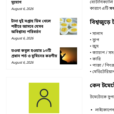
বোটানিক্যালি
সুযোগ
কারণে এটি
স
August 6, 2026
টানা দুই সপ্তাহ ডিম খেলে
বিশ্বজুড়
শরীরে আসবে যেসব
অবিশ্বাস্য পরিবর্তন
• সালাদ
August 6, 2026
• স্যুপ
• জুস
তওবা কবুল হওয়ার ১০টি
• ক্যাচাপ / সস
প্রধান শর্ত ও মুমিনের করণীয়
• কারি
August 6, 2026
• পাস্তা / পিৎ
• মেডিটেরিয়ান
কেন টমেট
টমেটোকে সুপা
লাইকোপেন (