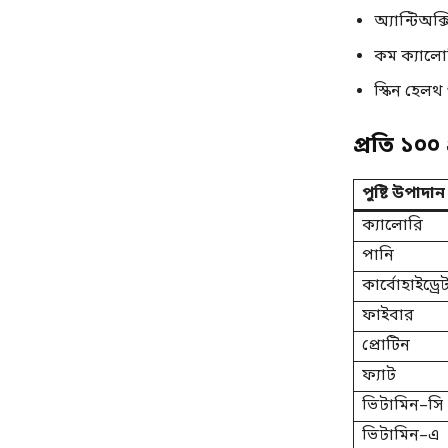
অ্যান্টিঅক
কম ক্যালোর
স্কিন হেলথ
প্রতি ১০০ 
পুষ্টি উপাদান
ক্যালোরি
পানি
কার্বোহাইড্রে
ফাইবার
প্রোটিন
ফ্যাট
ভিটামিন–সি
ভিটামিন–এ