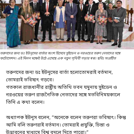
তরুণদের জন্য ডঃ ইউনূসের বার্তার অংশ হিসেবে সুইডেন ও নরওয়ের তরুণ নেতাদের সঙ্গে
ফটোসেশন। এই মিলন মঞ্চেই উঠে এসেছে এক নতুন পৃথিবী গড়ার স্বপ্ন। ছবিঃ সংগ্রহীত
তরুণদের জন্য ডঃ ইউনূসের বার্তা হলোতোমরাই বর্তমান,
তোমরাই ভবিষ্যৎ গড়বে।
গতকাল রাজধানীর রাষ্ট্রীয় অতিথি ভবন যমুনায় সুইডেন ও
নরওয়ের তরুণ রাজনৈতিক নেতাদের সঙ্গে মতবিনিময়কালে
তিনি এ কথা বলেন।
অধ্যাপক ইউনূস বলেন, “অনেকে বলেন তরুণরা ভবিষ্যৎ। কিন্তু
আমি বলি তরুণরাই বর্তমান। তোমরাই প্রযুক্তি, চিন্তা ও
উদ্ভাবনের মাধ্যমে বিশ্ব বদলে দিতে পারো।”