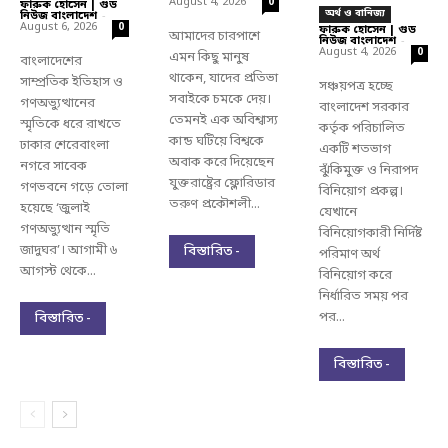
August 4, 2026
0
ফারুক হোসেন | গুড
অর্থ ও বানিজ্য
নিউজ বাংলাদেশ
-
August 6, 2026
0
ফারুক হোসেন | গুড
আমাদের চারপাশে
নিউজ বাংলাদেশ
-
August 4, 2026
0
এমন কিছু মানুষ
বাংলাদেশের
থাকেন, যাদের প্রতিভা
সাম্প্রতিক ইতিহাস ও
সঞ্চয়পত্র হচ্ছে
সবাইকে চমকে দেয়।
গণঅভ্যুত্থানের
বাংলাদেশ সরকার
তেমনই এক অবিশ্বাস্য
স্মৃতিকে ধরে রাখতে
কর্তৃক পরিচালিত
কান্ড ঘটিয়ে বিশ্বকে
ঢাকার শেরেবাংলা
একটি শতভাগ
অবাক করে দিয়েছেন
নগরে সাবেক
ঝুঁকিমুক্ত ও নিরাপদ
যুক্তরাষ্ট্রের ফ্লোরিডার
গণভবনে গড়ে তোলা
বিনিয়োগ প্রকল্প।
তরুণ প্রকৌশলী...
হয়েছে ‘জুলাই
যেখানে
গণঅভ্যুত্থান স্মৃতি
বিনিয়োগকারী নির্দিষ্ট
জাদুঘর’। আগামী ৬
বিস্তারিত -
পরিমাণ অর্থ
আগস্ট থেকে...
বিনিয়োগ করে
নির্ধারিত সময় পর
পর...
বিস্তারিত -
বিস্তারিত -