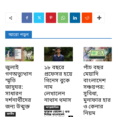
আরো পড়ুন
জুলাই
১৮ বছরে
পাঁচ বছর
গণঅভ্যুত্থান
প্রফেসর হয়ে
মেয়াদি
স্মৃতি
গিনেস বুকে
বাংলাদেশ
জাদুঘর:
নাম
সঞ্চয়পত্র:
সাধারণ
লেখালেন
সুবিধা,
দর্শনার্থীদের
নাথান থমাস
মুনাফার হার
জন্য উন্মুক্ত
ও কেনার
আন্তর্জাতিক
ফারুক হোসেন | গুড
নিয়ম
জাতীয়
নিউজ বাংলাদেশ
-