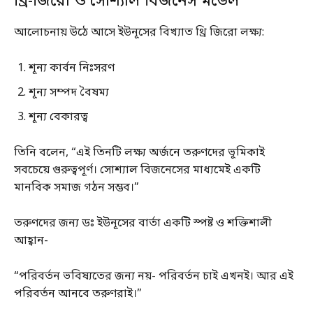
থ্রি-জিরো ও সোশ্যাল বিজনেস মডেল
আলোচনায় উঠে আসে ইউনূসের বিখ্যাত থ্রি জিরো লক্ষ্য:
শূন্য কার্বন নিঃসরণ
শূন্য সম্পদ বৈষম্য
শূন্য বেকারত্ব
তিনি বলেন, “এই তিনটি লক্ষ্য অর্জনে তরুণদের ভূমিকাই
সবচেয়ে গুরুত্বপূর্ণ। সোশ্যাল বিজনেসের মাধ্যমেই একটি
মানবিক সমাজ গঠন সম্ভব।”
তরুণদের জন্য ডঃ ইউনূসের বার্তা একটি স্পষ্ট ও শক্তিশালী
আহ্বান-
“পরিবর্তন ভবিষ্যতের জন্য নয়- পরিবর্তন চাই এখনই। আর এই
পরিবর্তন আনবে তরুণরাই।”