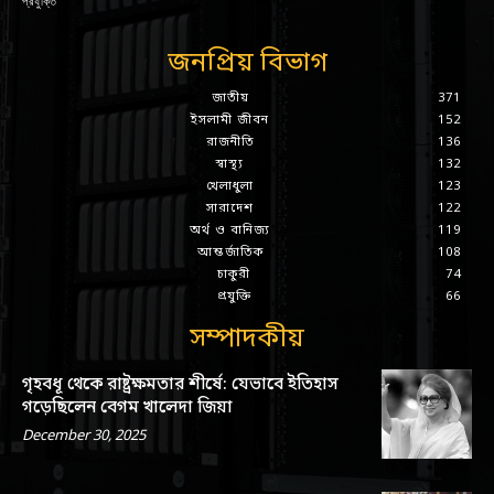
প্রযুক্তি
জনপ্রিয় বিভাগ
জাতীয়
371
ইসলামী জীবন
152
রাজনীতি
136
স্বাস্থ্য
132
খেলাধুলা
123
সারাদেশ
122
অর্থ ও বানিজ্য
119
আন্তর্জাতিক
108
চাকুরী
74
প্রযুক্তি
66
সম্পাদকীয়
গৃহবধূ থেকে রাষ্ট্রক্ষমতার শীর্ষে: যেভাবে ইতিহাস
গড়েছিলেন বেগম খালেদা জিয়া
December 30, 2025