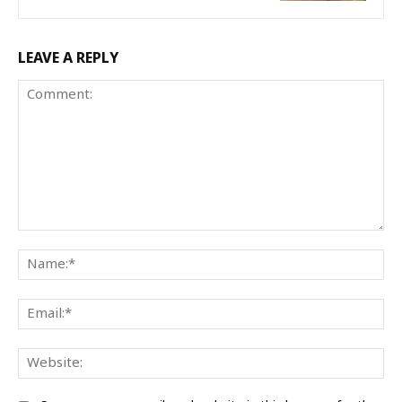
LEAVE A REPLY
Comment:
Na
Ema
We