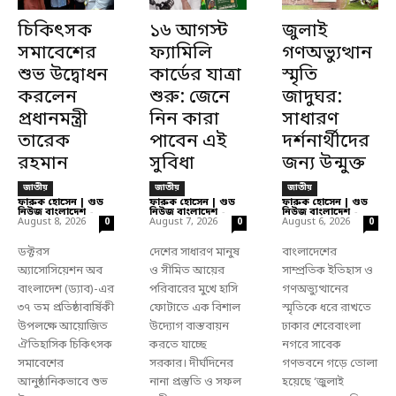
চিকিৎসক
১৬ আগস্ট
জুলাই
সমাবেশের
ফ্যামিলি
গণঅভ্যুত্থান
শুভ উদ্বোধন
কার্ডের যাত্রা
স্মৃতি
করলেন
শুরু: জেনে
জাদুঘর:
প্রধানমন্ত্রী
নিন কারা
সাধারণ
তারেক
পাবেন এই
দর্শনার্থীদের
রহমান
সুবিধা
জন্য উন্মুক্ত
জাতীয়
জাতীয়
জাতীয়
ফারুক হোসেন | গুড
ফারুক হোসেন | গুড
ফারুক হোসেন | গুড
নিউজ বাংলাদেশ
-
নিউজ বাংলাদেশ
-
নিউজ বাংলাদেশ
-
August 8, 2026
August 7, 2026
August 6, 2026
0
0
0
ডক্টরস
দেশের সাধারণ মানুষ
বাংলাদেশের
অ্যাসোসিয়েশন অব
ও সীমিত আয়ের
সাম্প্রতিক ইতিহাস ও
বাংলাদেশ (ড্যাব)-এর
পরিবারের মুখে হাসি
গণঅভ্যুত্থানের
৩৭ তম প্রতিষ্ঠাবার্ষিকী
ফোটাতে এক বিশাল
স্মৃতিকে ধরে রাখতে
উপলক্ষে আয়োজিত
উদ্যোগ বাস্তবায়ন
ঢাকার শেরেবাংলা
ঐতিহাসিক চিকিৎসক
করতে যাচ্ছে
নগরে সাবেক
সমাবেশের
সরকার। দীর্ঘদিনের
গণভবনে গড়ে তোলা
আনুষ্ঠানিকভাবে শুভ
নানা প্রস্তুতি ও সফল
হয়েছে ‘জুলাই